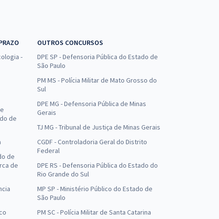
 PRAZO
OUTROS CONCURSOS
ologia -
DPE SP - Defensoria Pública do Estado de
São Paulo
PM MS - Polícia Militar de Mato Grosso do
Sul
DPE MG - Defensoria Pública de Minas
de
Gerais
ado de
TJ MG - Tribunal de Justiça de Minas Gerais
a
CGDF - Controladoria Geral do Distrito
Federal
do de
arca de
DPE RS - Defensoria Pública do Estado do
Rio Grande do Sul
ncia
MP SP - Ministério Público do Estado de
São Paulo
uco
PM SC - Polícia Militar de Santa Catarina