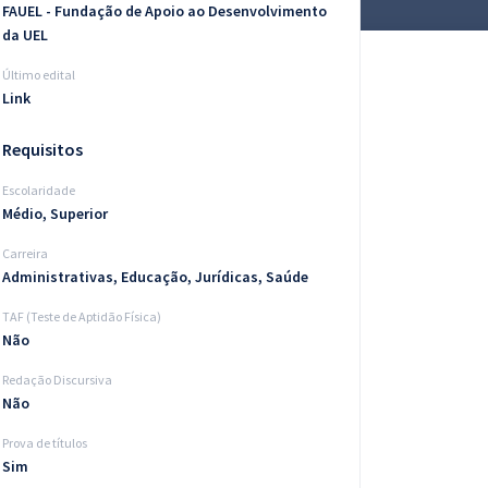
FAUEL - Fundação de Apoio ao Desenvolvimento
da UEL
Último edital
Link
Requisitos
Escolaridade
Médio, Superior
Carreira
Administrativas, Educação, Jurídicas, Saúde
TAF (Teste de Aptidão Física)
Não
Redação Discursiva
Não
Prova de títulos
Sim