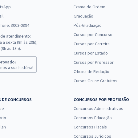
tsApp
Exame de Ordem
il
Graduação
efone: 3003-0894
Pós-Graduação
Cursos por Concurso
 de atendimento:
 a sexta (8h às 20h),
Cursos por Carreira
(9h às 13h).
Cursos por Estado
provado?
Cursos por Professor
nos a sua história!
Oficina de Redação
Cursos Online Gratuitos
S DE CONCURSOS
CONCURSOS POR PROFISSÃO
pe
Concursos Administrativos
nrio
Concursos Educação
lan
Concursos Fiscais
Concursos Jurídicos