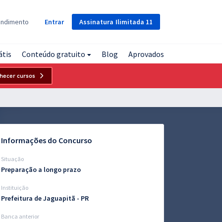
Assinatura
Ilimitada
11
endimento
Entrar
átis
Conteúdo gratuito
Blog
Aprovados
hecer cursos
Informações do Concurso
Situação
Preparação a longo prazo
Instituição
Prefeitura de Jaguapitã - PR
Banca anterior