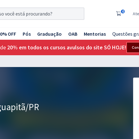
0
At
20% OFF
Pós
Graduação
OAB
Mentorias
Questões gr
 de
20% em todos os cursos avulsos do site SÓ HOJE!
Con
guapitã/PR