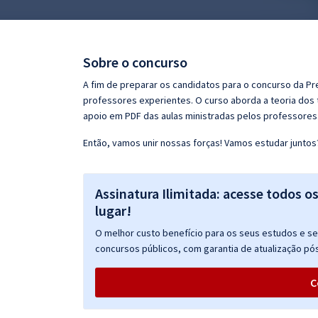
Pós
Graduação
Sobre o concurso
OAB
A fim de preparar os candidatos para o concurso da Pr
professores experientes. O curso aborda a teoria dos 
Mentorias
apoio em PDF das aulas ministradas pelos professores
Então, vamos unir nossas forças! Vamos estudar juntos
Questões grátis
Conteúdo gratuito
Assinatura Ilimitada: acesse todos o
Blog
lugar!
Aprovados
O melhor custo benefício para os seus estudos e seu
concursos públicos, com garantia de atualização pós
Atendimento
C