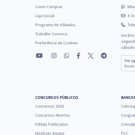
Como Comprar
Wha
Loja Social
E-ma
Programa de Afiliados
Tel
Trabalhe Conosco
Horário
segunda
Preferência de Cookies
sábado 
Foi a
Envie-
CONCURSOS PÚBLICOS
BANCA
Concursos 2026
Cebras
Concursos Abertos
Cesgra
Editais Publicados
Consulp
Histórias Visuais
FCC