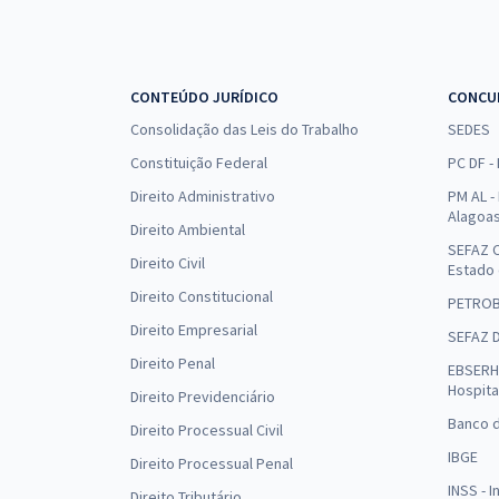
CONTEÚDO JURÍDICO
CONCU
Consolidação das Leis do Trabalho
SEDES
Constituição Federal
PC DF -
Direito Administrativo
PM AL - 
Alagoa
Direito Ambiental
SEFAZ C
Direito Civil
Estado
Direito Constitucional
PETRO
Direito Empresarial
SEFAZ 
Direito Penal
EBSERH 
Hospita
Direito Previdenciário
Banco d
Direito Processual Civil
IBGE
Direito Processual Penal
INSS - 
Direito Tributário