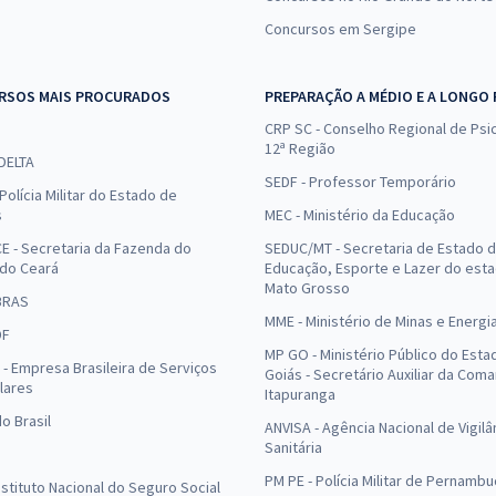
Concursos em Sergipe
RSOS MAIS PROCURADOS
PREPARAÇÃO A MÉDIO E A LONGO
CRP SC - Conselho Regional de Psic
12ª Região
 DELTA
SEDF - Professor Temporário
Polícia Militar do Estado de
s
MEC - Ministério da Educação
E - Secretaria da Fazenda do
SEDUC/MT - Secretaria de Estado 
 do Ceará
Educação, Esporte e Lazer do est
Mato Grosso
BRAS
MME - Ministério de Minas e Energi
DF
MP GO - Ministério Público do Esta
- Empresa Brasileira de Serviços
Goiás - Secretário Auxiliar da Com
lares
Itapuranga
o Brasil
ANVISA - Agência Nacional de Vigilâ
Sanitária
PM PE - Polícia Militar de Pernamb
Instituto Nacional do Seguro Social