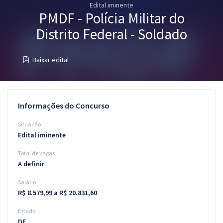
Edital iminente
Pós
PMDF - Polícia Militar do
Graduação
Distrito Federal - Soldado
OAB
Baixar edital
Mentorias
Questões grátis
Informações do Concurso
Conteúdo gratuito
Situação
Edital iminente
Blog
Total de vagas
Aprovados
A definir
Salário
Atendimento
R$ 8.579,99 a R$ 20.831,60
Estado
DF