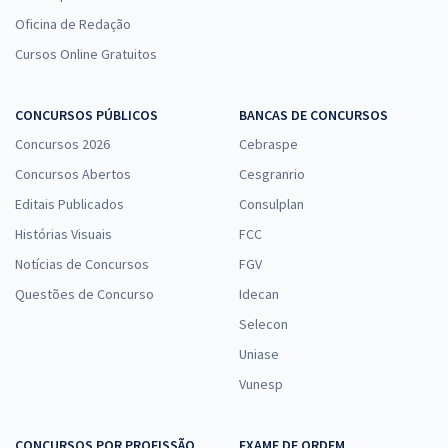
Oficina de Redação
Cursos Online Gratuitos
CONCURSOS PÚBLICOS
BANCAS DE CONCURSOS
Concursos 2026
Cebraspe
Concursos Abertos
Cesgranrio
Editais Publicados
Consulplan
Histórias Visuais
FCC
Notícias de Concursos
FGV
Questões de Concurso
Idecan
Selecon
Uniase
Vunesp
CONCURSOS POR PROFISSÃO
EXAME DE ORDEM