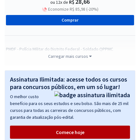
28,66
R$
ou 12x de
Economize R$ 85,98 (-20%)
Comprar
PMDF - Polícia Militar do Distrito Federal - Soldado QPPMC
Carregar mais cursos
R$ 567,92
à vista
47,33
R$
ou 12x de
Economize R$ 141,98 (-20%)
Assinatura Ilimitada: acesse todos os cursos
Comprar
para concursos públicos, em um só lugar!
O melhor custo
benefício para os seus estudos e seu bolso. São mais de 25 mil
cursos para todas as carreiras de concursos públicos, com
PMDF - Polícia Militar do Distrito Federal - Conhecimentos
garantia de atualização pós-edital.
Específicos para Soldado QPPMC
R$ 343,92
à vista
Comece hoje
28,66
R$
ou 12x de