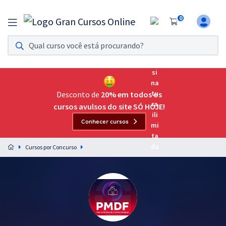
0
Assinatura Ilimitada 11
Acesso a todos os cursos. Teste grátis por 7 dias!
Assinatura OAB Até Passar
Acesso ilimitado a toda preparação para o Exame da
Desconto de
20% em todos os
Ordem, até você passar!
cursos avulsos do site SÓ HOJE!
Conhecer cursos
Residências Multiprofissionais
Preparação completa e intensiva para as principais
Cursos por Concurso
residências em saúde do Brasil
Concursos
Assinatura Ilimitada
Cursos 20% OFF