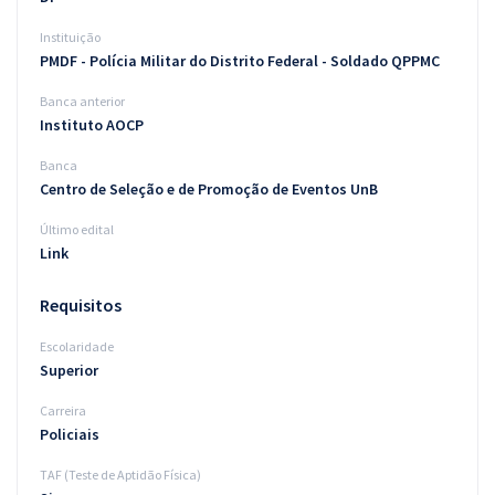
Instituição
PMDF - Polícia Militar do Distrito Federal - Soldado QPPMC
Banca anterior
Instituto AOCP
Banca
Centro de Seleção e de Promoção de Eventos UnB
Último edital
Link
Requisitos
Escolaridade
Superior
Carreira
Policiais
TAF (Teste de Aptidão Física)