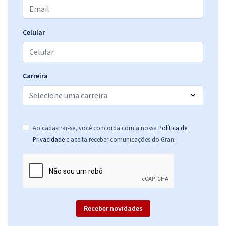
Economize R$ 59,98 (-20%)
Comprar
Celular
Mentoria 2 em 1 - PMDF e PMGO - com Leandro Antunes
Carreira
91,67
R$
12x de
ou R$ 1.100,00 à vista
Comprar
Ao cadastrar-se, você concorda com a nossa
Política de
.
Privacidade
e aceita receber comunicações do Gran
Mentoria Furando a fila da Aprovação Concursos Policiais - 2 em 1:
PMDF e PMGO - Leandro Antunes
100,00
R$
12x de
ou R$ 1.200,00 à vista
Receber novidades
Comprar