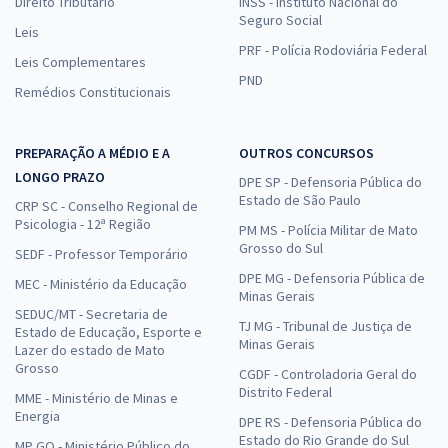
Direito Tributário
INSS - Instituto Nacional do
Seguro Social
Leis
PRF - Polícia Rodoviária Federal
Leis Complementares
PND
Remédios Constitucionais
PREPARAÇÃO A MÉDIO E A
OUTROS CONCURSOS
LONGO PRAZO
DPE SP - Defensoria Pública do
Estado de São Paulo
CRP SC - Conselho Regional de
Psicologia - 12ª Região
PM MS - Polícia Militar de Mato
Grosso do Sul
SEDF - Professor Temporário
DPE MG - Defensoria Pública de
MEC - Ministério da Educação
Minas Gerais
SEDUC/MT - Secretaria de
TJ MG - Tribunal de Justiça de
Estado de Educação, Esporte e
Minas Gerais
Lazer do estado de Mato
Grosso
CGDF - Controladoria Geral do
Distrito Federal
MME - Ministério de Minas e
Energia
DPE RS - Defensoria Pública do
Estado do Rio Grande do Sul
MP GO - Ministério Público do