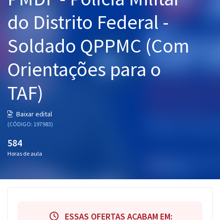
Pós
do Distrito Federal -
Graduação
Soldado QPPMC (Com
OAB
Orientações para o
Mentorias
TAF)
Questões grátis
Baixar edital
Conteúdo gratuito
(CÓDIGO: 197983)
584
Blog
Horas de aula
Aprovados
Atendimento
ESSAS OFERTAS ACABAM EM: