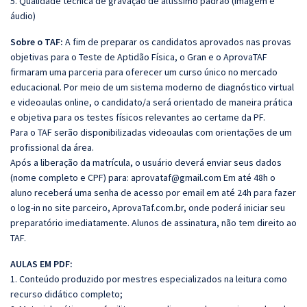
5. Qualidade técnica de gravação de altíssimo padrão (imagem e
áudio)
Sobre o TAF:
A fim de preparar os candidatos aprovados nas provas
objetivas para o Teste de Aptidão Física, o Gran e o AprovaTAF
firmaram uma parceria para oferecer um curso único no mercado
educacional. Por meio de um sistema moderno de diagnóstico virtual
e videoaulas online, o candidato/a será orientado de maneira prática
e objetiva para os testes físicos relevantes ao certame da PF.
Para o TAF serão disponibilizadas videoaulas com orientações de um
profissional da área.
Após a liberação da matrícula, o usuário deverá enviar seus dados
(nome completo e CPF) para: aprovataf@gmail.com Em até 48h o
aluno receberá uma senha de acesso por email em até 24h para fazer
o log-in no site parceiro, AprovaTaf.com.br, onde poderá iniciar seu
preparatório imediatamente. Alunos de assinatura, não tem direito ao
TAF.
AULAS EM PDF:
1. Conteúdo produzido por mestres especializados na leitura como
recurso didático completo;