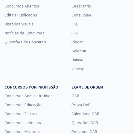
Concursos Abertos
Cesgranrio
Editais Publicados
Consulplan
Histórias Visuais
FCC
Notícias de Concursos
FGV
Questões de Concurso
Idecan
Selecon
Uniase
Vunesp
CONCURSOS POR PROFISSÃO
EXAME DE ORDEM
Concursos Administrativos
OAB
Concursos Educação
Prova OAB
Concursos Fiscais
Calendário OAB
Concursos Jurídicos
Questões OAB
Concursos Militares
Recursos OAB