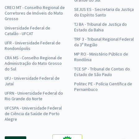
CRECI MT - Conselho Regional de
SEJUS ES - Secretaria da Justiça
Corretores de Imóveis do Mato
do Espírito Santo
Grosso
TJ BA - Tribunal de Justiça do
Universidade Federal de
Estado da Bahia
Catalão - UFCAT
TRF 3 - Tribunal Regional Federal
UFR - Universidade Federal de
da 3ª Região
Rondonópolis
MP RO - Ministério Público de
CRA MS - Conselho Regional de
Rondônia
Administração do Mato Grosso
do Sul
TCE SP - Tribunal de Contas do
Estado de São Paulo
UFJ - Universidade Federal de
Jataí
Politec PE - Polícia Científica de
Pernambuco
UFRN - Universidade Federal do
Rio Grande do Norte
UFCSPA - Universidade Federal
de Ciência da Saúde de Porto
Alegre