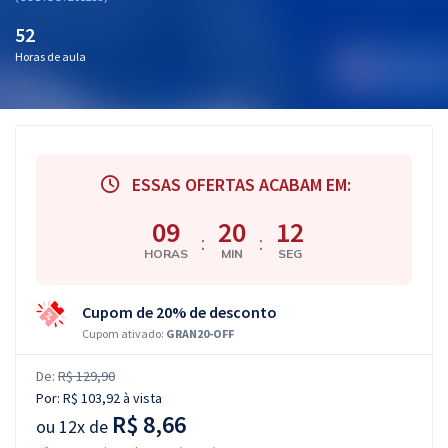
52
Horas de aula
ESSAS OFERTAS ACABAM EM:
09
20
12
:
:
HORAS
MIN
SEG
Cupom de 20% de desconto
Cupom ativado:
GRAN20-OFF
De:
R$ 129,90
Por:
R$ 103,92
à vista
R$ 8,66
ou
12x de