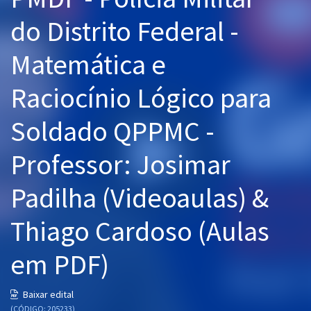
Pós
do Distrito Federal -
Graduação
Matemática e
OAB
Raciocínio Lógico para
Mentorias
Soldado QPPMC -
Questões grátis
Professor: Josimar
Conteúdo gratuito
Padilha (Videoaulas) &
Blog
Thiago Cardoso (Aulas
Aprovados
em PDF)
Atendimento
Baixar edital
(CÓDIGO: 205233)