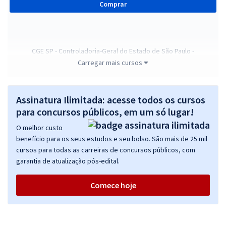
Comprar
CGE SP - Controladoria-Geral do Estado de São Paulo -
Conhecimentos Específicos para o cargo de Auditor Estadual de
Carregar mais cursos
Controle - Tecnologia da Informação
R$ 319,84
à vista
Assinatura Ilimitada: acesse todos os cursos
26,65
R$
ou 12x de
para concursos públicos, em um só lugar!
Economize R$ 79,96 (-20%)
O melhor custo
Comprar
benefício para os seus estudos e seu bolso. São mais de 25 mil
cursos para todas as carreiras de concursos públicos, com
garantia de atualização pós-edital.
Treinamento Intensivo para CGE SP - Conhecimentos Básicos para
Comece hoje
todos os cargos de Auditor Estadual de Controle
R$ 159,92
à vista
13,33
R$
ou 12x de