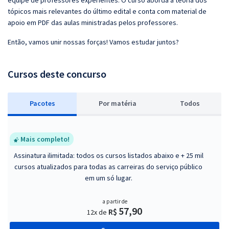
equipe de professores experientes. O curso aborda a teoria dos
tópicos mais relevantes do último edital e conta com material de
apoio em PDF das aulas ministradas pelos professores.
Então, vamos unir nossas forças! Vamos estudar juntos?
Cursos deste concurso
Pacotes
P
or matéria
Todos
Mais completo!
Assinatura ilimitada: todos os cursos listados abaixo e + 25 mil
cursos atualizados para todas as carreiras do serviço público
em um só lugar.
a partir de
57,90
R$
12x de