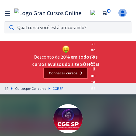
0
Assinatura Ilimitada 11
Acesso a todos os cursos. Teste grátis por 7 dias!
Assinatura OAB Até Passar
Acesso ilimitado a toda preparação para o Exame da
Desconto de
20% em todos os
Ordem, até você passar!
cursos avulsos do site SÓ HOJE!
Conhecer cursos
Residências Multiprofissionais
Preparação completa e intensiva para as principais
Cursos por Concurso
CGE SP
residências em saúde do Brasil
Concursos
Assinatura Ilimitada
Cursos 20% OFF