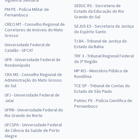
Vigilância Sanitária
SEDUC RS - Secretaria de
PM PE - Polícia Militar de
Estado da Educação do Rio
Pernambuco
Grande do Sul
CRECI MT - Conselho Regional de
SEJUS ES - Secretaria da Justiça
Corretores de Imóveis do Mato
do Espírito Santo
Grosso
TJ BA - Tribunal de Justiça do
Universidade Federal de
Estado da Bahia
Catalão - UFCAT
TRF 3 - Tribunal Regional Federal
UFR - Universidade Federal de
da 3ª Região
Rondonópolis
MP RO - Ministério Público de
CRA MS - Conselho Regional de
Rondônia
Administração do Mato Grosso
do Sul
TCE SP - Tribunal de Contas do
Estado de São Paulo
UFJ - Universidade Federal de
Jataí
Politec PE - Polícia Científica de
Pernambuco
UFRN - Universidade Federal do
Rio Grande do Norte
UFCSPA - Universidade Federal
de Ciência da Saúde de Porto
Alegre