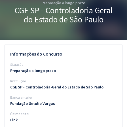
Preparação a longo prazo
Pós
CGE SP - Controladoria Geral
Graduação
do Estado de São Paulo
OAB
Mentorias
Informações do Concurso
Questões grátis
Situação
Conteúdo gratuito
Preparação a longo prazo
Instituição
Blog
CGE SP - Controladoria-Geral do Estado de São Paulo
Aprovados
Banca anterior
Fundação Getúlio Vargas
Atendimento
Último edital
Link