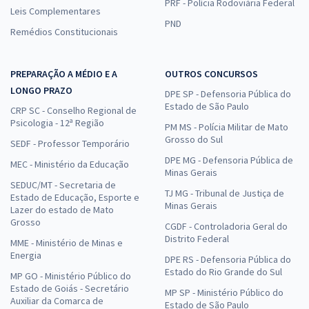
PRF - Polícia Rodoviária Federal
Leis Complementares
PND
Remédios Constitucionais
ALEAM - Assembleia Legislativa do Estado do Amazonas - Analista
PREPARAÇÃO A MÉDIO E A
OUTROS CONCURSOS
Legislativo - Economista
LONGO PRAZO
DPE SP - Defensoria Pública do
R$ 447,84
à vista
Estado de São Paulo
CRP SC - Conselho Regional de
37,32
R$
ou 12x de
Psicologia - 12ª Região
PM MS - Polícia Militar de Mato
Economize R$ 111,96 (-20%)
Grosso do Sul
SEDF - Professor Temporário
Comprar
DPE MG - Defensoria Pública de
MEC - Ministério da Educação
Minas Gerais
SEDUC/MT - Secretaria de
TJ MG - Tribunal de Justiça de
Estado de Educação, Esporte e
Minas Gerais
Lazer do estado de Mato
ALEAM - Assembleia Legislativa do Estado do Amazonas -
Grosso
CGDF - Controladoria Geral do
Conhecimentos Específicos para Analista Legislativo - Economista
Distrito Federal
MME - Ministério de Minas e
Energia
R$ 327,84
à vista
DPE RS - Defensoria Pública do
27,32
R$
Estado do Rio Grande do Sul
ou 12x de
MP GO - Ministério Público do
Estado de Goiás - Secretário
Economize R$ 81,96 (-20%)
MP SP - Ministério Público do
Auxiliar da Comarca de
Estado de São Paulo