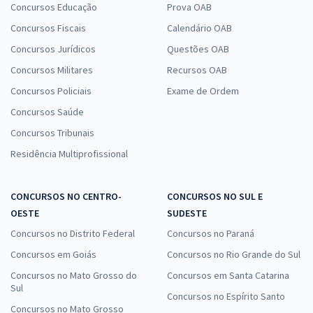
ALEAM - Assembleia Legislativa do Estado do Amazonas - Analista
Concursos Educação
Prova OAB
Legislativo - Programador
Concursos Fiscais
Calendário OAB
R$ 391,84
à vista
Concursos Jurídicos
Questões OAB
32,65
R$
ou 12x de
Concursos Militares
Recursos OAB
Economize R$ 97,96 (-20%)
Concursos Policiais
Exame de Ordem
Comprar
Concursos Saúde
Concursos Tribunais
Residência Multiprofissional
ALEAM - Assembleia Legislativo do Estado do Amazonas - Analista
Legislativa Especialidade: Analista de Redes de Comunicação de
Dados
CONCURSOS NO CENTRO-
CONCURSOS NO SUL E
OESTE
SUDESTE
R$ 439,84
à vista
36,65
R$
Concursos no Distrito Federal
ou 12x de
Concursos no Paraná
Economize R$ 109,96 (-20%)
Concursos em Goiás
Concursos no Rio Grande do Sul
Comprar
Concursos no Mato Grosso do
Concursos em Santa Catarina
Sul
Concursos no Espírito Santo
Concursos no Mato Grosso