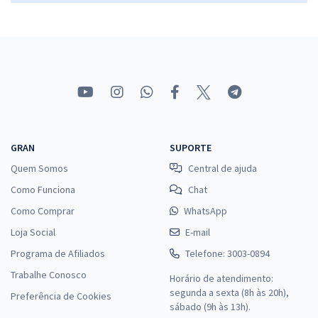
23,32
R$
ou 12x de
Economize R$ 69,96 (-20%)
Comprar
ALE AM - Assembleia Legislativa do Estado do Amazonas -
Odontologista
GRAN
SUPORTE
R$ 479,92
à vista
Quem Somos
Central de ajuda
39,99
R$
ou 12x de
Como Funciona
Chat
Economize R$ 119,98 (-20%)
Como Comprar
WhatsApp
Comprar
Loja Social
E-mail
Programa de Afiliados
Telefone: 3003-0894
Trabalhe Conosco
Horário de atendimento:
ALEAM - Assembleia Legislativa do Estado do Amazonas -
segunda a sexta (8h às 20h),
Preferência de Cookies
Conhecimentos Específicos para o Cargo de Analista Legislativo -
sábado (9h às 13h).
Contador