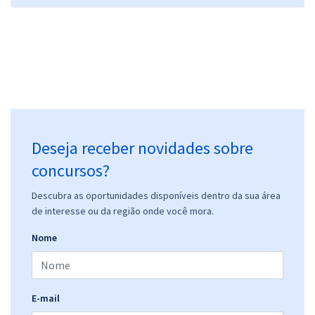
30,65
R$
ou 12x de
Economize R$ 91,96 (-20%)
Comprar
ALE AM - Assembleia Legislativa do Estado do Amazonas -
Assistente Social
Deseja receber novidades sobre
R$ 479,92
à vista
39,99
concursos?
R$
ou 12x de
Economize R$ 119,98 (-20%)
Descubra as oportunidades disponíveis dentro da sua área
Comprar
de interesse ou da região onde você mora.
Nome
ALEAM - Assembleia Legislativa do Estado do Amazonas - Analista
Legislativo - Contador
E-mail
R$ 375,84
à vista