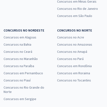
Concursos em Minas Gerais
ALEAM - Assembleia Legislativo do Estado do Amazonas -
Concursos no Rio de Janeiro
Conhecimentos Específicos para o Cargo: Analista Legislativa
Concursos em São Paulo
Especialidade: Analista de Redes de Comunicação de Dados
R$ 199,84
à vista
CONCURSOS NO NORDESTE
CONCURSOS NO NORTE
16,65
R$
ou 12x de
Concursos em Alagoas
Concursos no Acre
Economize R$ 49,96 (-20%)
Concursos na Bahia
Concursos no Amazonas
Comprar
Concursos no Ceará
Concursos no Amapá
Concursos no Maranhão
Concursos no Pará
Concursos na Paraíba
Concursos em Rondônia
Sprint Final para ALEAM - Agente Legislativo - Assistente Técnico
Concursos em Pernambuco
Concursos em Roraima
Administrativo
Concursos no Piauí
Concursos no Tocantins
R$ 159,92
à vista
13,33
R$
ou 12x de
Concursos no Rio Grande do
Norte
Economize R$ 39,98 (-20%)
Concursos em Sergipe
Comprar