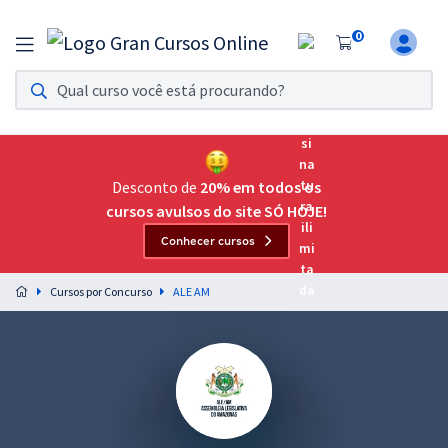
0
Assinatura Ilimitada 11
Acesso a todos os cursos. Teste grátis por 7 dias!
Assinatura OAB Até Passar
Acesso ilimitado a toda preparação para o Exame da
Desconto de
20% em todos os
Ordem, até você passar!
cursos avulsos do site SÓ HOJE!
Conhecer cursos
Residências Multiprofissionais
Preparação completa e intensiva para as principais
Cursos por Concurso
ALE AM
residências em saúde do Brasil
Concursos
Assinatura Ilimitada
Cursos 20% OFF