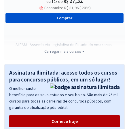
27,32
R$
ou 12x de
Economize R$ 81,96 (-20%)
Comprar
ALEAM - Assembleia Legislativa do Estado do Amazonas -
Conhecimentos Básicos para os Cargos de Analista Legislativo
Carregar mais cursos
R$ 279,84
à vista
23,32
R$
ou 12x de
Assinatura Ilimitada: acesse todos os cursos
Economize R$ 69,96 (-20%)
para concursos públicos, em um só lugar!
Comprar
O melhor custo
benefício para os seus estudos e seu bolso. São mais de 25 mil
cursos para todas as carreiras de concursos públicos, com
garantia de atualização pós-edital.
ALE AM - Assembleia Legislativa do Estado do Amazonas - Analista
Legislativo: Administrador de Banco de Dados (Pré-Edital)
Comece hoje
R$ 367,84
à vista