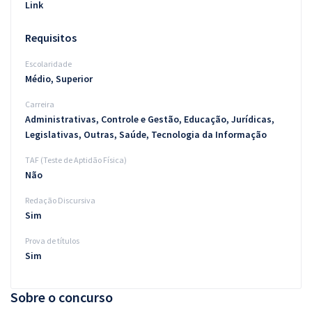
Link
Requisitos
Escolaridade
Médio, Superior
Carreira
Administrativas, Controle e Gestão, Educação, Jurídicas,
Legislativas, Outras, Saúde, Tecnologia da Informação
TAF (Teste de Aptidão Física)
Não
Redação Discursiva
Sim
Prova de títulos
Sim
Sobre o concurso