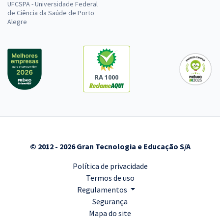
UFCSPA - Universidade Federal
Comprar
de Ciência da Saúde de Porto
Alegre
ALE AM - Assembleia Legislativa do Estado do Amazonas -
Fisioterapeuta
R$ 231,92
à vista
RA 1000
19,33
R$
ou 12x de
Economize R$ 57,98 (-20%)
Comprar
© 2012 - 2026 Gran Tecnologia e Educação S/A
ALE AM - Assembleia Legislativa do Estado do Amazonas -
Política de privacidade
Conhecimentos Específicos para o Cargo de Fisioterapeuta
Termos de uso
R$ 231,92
à vista
Regulamentos
19,33
R$
ou 12x de
Segurança
Economize R$ 57,98 (-20%)
Mapa do site