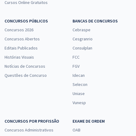
ALE AM - Assembleia Legislativa do Estado do Amazonas -
Cursos Online Gratuitos
Enfermeiro
R$ 479,92
à vista
CONCURSOS PÚBLICOS
BANCAS DE CONCURSOS
39,99
R$
ou 12x de
Concursos 2026
Cebraspe
Economize R$ 119,98 (-20%)
Concursos Abertos
Cesgranrio
Comprar
Editais Publicados
Consulplan
Histórias Visuais
FCC
Notícias de Concursos
FGV
ALEAM - Assembleia Legislativa do Estado do Amazonas - Analista
Questões de Concurso
Idecan
Legislativo - Analista de Sistema
Selecon
R$ 391,84
à vista
32,65
R$
ou 12x de
Uniase
Economize R$ 97,96 (-20%)
Vunesp
Comprar
CONCURSOS POR PROFISSÃO
EXAME DE ORDEM
Concursos Administrativos
OAB