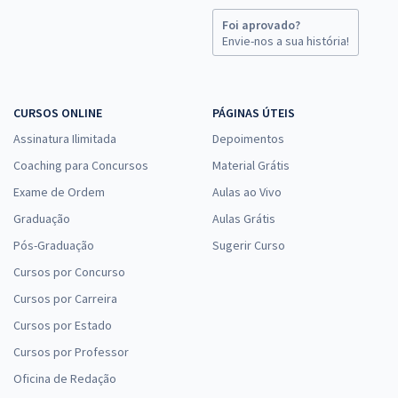
R$ 319,84
à vista
Foi aprovado?
26,65
Envie-nos a sua história!
R$
ou 12x de
Economize R$ 79,96 (-20%)
Comprar
CURSOS ONLINE
PÁGINAS ÚTEIS
Assinatura Ilimitada
Depoimentos
Coaching para Concursos
Material Grátis
ALEAM - Assembleia Legislativa do Estado do Amazonas -
Exame de Ordem
Aulas ao Vivo
Conhecimentos Específicos para o Cargo de Analista Legislativo
Especialidade: Administrador de Empresa
Graduação
Aulas Grátis
R$ 311,84
à vista
Pós-Graduação
Sugerir Curso
25,99
R$
ou 12x de
Cursos por Concurso
Economize R$ 77,96 (-20%)
Cursos por Carreira
Comprar
Cursos por Estado
Cursos por Professor
Oficina de Redação