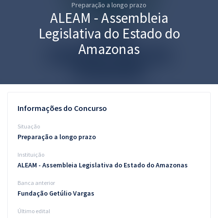
Preparação a longo prazo
Pós
ALEAM - Assembleia
Graduação
Legislativa do Estado do
Amazonas
OAB
Mentorias
Questões grátis
Informações do Concurso
Conteúdo gratuito
Situação
Preparação a longo prazo
Blog
Instituição
Aprovados
ALEAM - Assembleia Legislativa do Estado do Amazonas
Banca anterior
Atendimento
Fundação Getúlio Vargas
Último edital