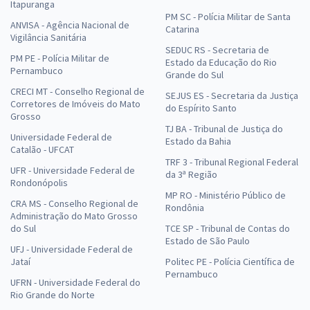
Comprar
Itapuranga
PM SC - Polícia Militar de Santa
ANVISA - Agência Nacional de
Catarina
Vigilância Sanitária
SEDUC RS - Secretaria de
PM PE - Polícia Militar de
Estado da Educação do Rio
ALEAM - Assembleia Legislativa do Estado do Amazonas - Agente
Pernambuco
Grande do Sul
Legislativo - Técnico de apoio ao usuário de computadores
CRECI MT - Conselho Regional de
SEJUS ES - Secretaria da Justiça
Corretores de Imóveis do Mato
R$ 479,84
à vista
do Espírito Santo
Grosso
39,99
R$
ou 12x de
TJ BA - Tribunal de Justiça do
Economize R$ 119,96 (-20%)
Universidade Federal de
Estado da Bahia
Catalão - UFCAT
Comprar
TRF 3 - Tribunal Regional Federal
UFR - Universidade Federal de
da 3ª Região
Rondonópolis
MP RO - Ministério Público de
CRA MS - Conselho Regional de
Rondônia
Administração do Mato Grosso
ALEAM - Assembleia Legislativa do Estado do Amazonas -
do Sul
TCE SP - Tribunal de Contas do
Conhecimentos Básicos para Agente Legislativo
Estado de São Paulo
UFJ - Universidade Federal de
R$ 311,84
à vista
Jataí
Politec PE - Polícia Científica de
Pernambuco
25,99
R$
ou 12x de
UFRN - Universidade Federal do
Economize R$ 77,96 (-20%)
Rio Grande do Norte