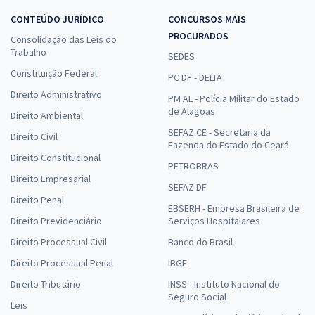
CONTEÚDO JURÍDICO
CONCURSOS MAIS
PROCURADOS
Consolidação das Leis do
ALEAM - Assembleia Legislativa do Estado do Amazonas -
Trabalho
SEDES
Conhecimentos Específicos para o Cargo de Analista Legislativo -
Constituição Federal
Programador
PC DF - DELTA
Direito Administrativo
R$ 207,84
à vista
PM AL - Polícia Militar do Estado
17,32
de Alagoas
R$
ou 12x de
Direito Ambiental
Economize R$ 51,96 (-20%)
SEFAZ CE - Secretaria da
Direito Civil
Fazenda do Estado do Ceará
Comprar
Direito Constitucional
PETROBRAS
Direito Empresarial
SEFAZ DF
Direito Penal
EBSERH - Empresa Brasileira de
ALEAM - Assembleia Legislativa do Estado do Amazonas - Analista
Direito Previdenciário
Serviços Hospitalares
Legislativo - Jornalista
Direito Processual Civil
Banco do Brasil
R$ 367,84
à vista
Direito Processual Penal
IBGE
30,65
R$
ou 12x de
Direito Tributário
INSS - Instituto Nacional do
Economize R$ 91,96 (-20%)
Seguro Social
Leis
Comprar