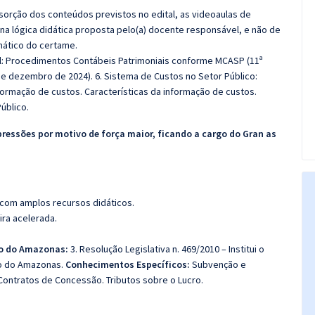
bsorção dos conteúdos previstos no edital, as videoaulas de
a lógica didática proposta pelo(a) docente responsável, e não de
ático do certame.
l:
Procedimentos Contábeis Patrimoniais conforme MCASP (11ª
de dezembro de 2024). 6. Sistema de Custos no Setor Público:
ormação de custos. Características da informação de custos.
úblico.
pressões por motivo de força maior, ficando a cargo do Gran as
 com amplos recursos didáticos.
ira acelerada.
do do Amazonas:
3. Resolução Legislativa n. 469/2010 – Institui o
do do Amazonas.
Conhecimentos Específicos:
Subvenção e
ontratos de Concessão. Tributos sobre o Lucro.