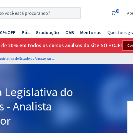
0
At
20% OFF
Pós
Graduação
OAB
Mentorias
Questões gr
 de
20% em todos os cursos avulsos do site SÓ HOJE!
Co
ALEAM - Assembleia Legislativa do Estado do Amazonas - Analista Legislativo - Contador
 Legislativa do
- Analista
dor