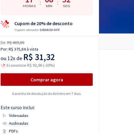
:
:
HORAS
MIN
SEG
Cupom de 20% de desconto
Cupom ativado:
GRAN20-OFF
De:
R$ 469,80
Por:
R$ 375,84
à vista
R$ 31,32
ou
12x de
Economize R$ 93,96 (-20%)
Comprar agora
Garantia de devolução do dinheiro em 7 dias.
Este curso inclui:
Videoaulas
Audioaulas
PDFs