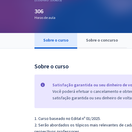
Pós
306
Graduação
Horas de aula
OAB
Sobre o curso
Sobre o concurso
Mentorias
Questões grátis
Sobre o curso
Conteúdo gratuito
Blog
Satisfação garantida ou seu dinheiro de vo
Você poderá efetuar o cancelamento e obter 
Aprovados
satisfação garantida ou seu dinheiro de volta
Atendimento
1. Curso baseado no Edital nº 01/2025.
2. Serão abordados os tópicos mais relevantes de cada
respectivos professores.