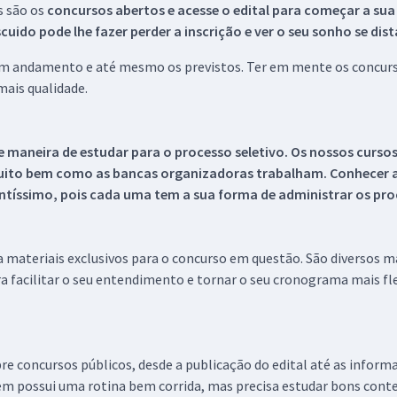
s são os
concursos abertos e acesse o edital para começar a sua
ido pode lhe fazer perder a inscrição e ver o seu sonho se dis
 em andamento e até mesmo os previstos. Ter em mente os concurso
ais qualidade.
 maneira de estudar para o processo seletivo. Os nossos curso
uito bem como as bancas organizadoras trabalham. Conhecer a
tíssimo, pois cada uma tem a sua forma de administrar os proc
 a materiais exclusivos para o concurso em questão. São diversos 
a facilitar o seu entendimento e tornar o seu cronograma mais fle
re concursos públicos, desde a publicação do edital até as inform
em possui uma rotina bem corrida, mas precisa estudar bons conte