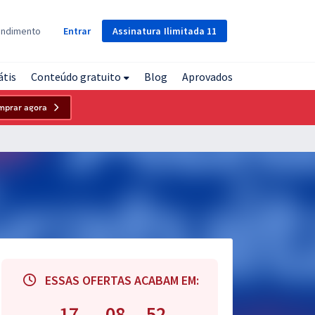
Assinatura
Ilimitada
11
endimento
Entrar
átis
Conteúdo gratuito
Blog
Aprovados
mprar agora
ESSAS OFERTAS ACABAM EM:
17
08
51