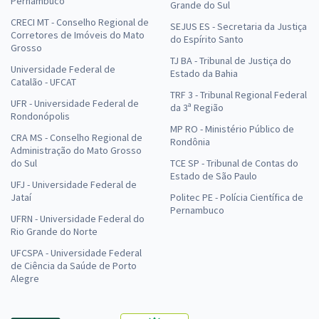
Pernambuco
Grande do Sul
CRECI MT - Conselho Regional de
SEJUS ES - Secretaria da Justiça
Corretores de Imóveis do Mato
do Espírito Santo
Grosso
TJ BA - Tribunal de Justiça do
Universidade Federal de
Estado da Bahia
Catalão - UFCAT
TRF 3 - Tribunal Regional Federal
UFR - Universidade Federal de
da 3ª Região
Rondonópolis
MP RO - Ministério Público de
CRA MS - Conselho Regional de
Rondônia
Administração do Mato Grosso
do Sul
TCE SP - Tribunal de Contas do
Estado de São Paulo
UFJ - Universidade Federal de
Jataí
Politec PE - Polícia Científica de
Pernambuco
UFRN - Universidade Federal do
Rio Grande do Norte
UFCSPA - Universidade Federal
de Ciência da Saúde de Porto
Alegre