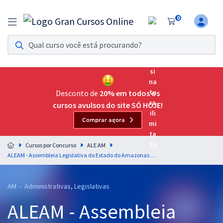
0
Assinatura Ilimitada 11
Acesso a todos os cursos. Teste grátis por 7 dias!
Assinatura OAB Até Passar
Acesso ilimitado a toda preparação para o Exame da
Desconto de
20% em todos os
Ordem, até você passar!
cursos avulsos do site SÓ HOJE!
Comprar agora
Residências Multiprofissionais
Preparação completa e intensiva para as principais
Cursos por Concurso
ALE AM
residências em saúde do Brasil
ALEAM - Assembleia Legislativa do Estado do Amazonas - Agente Legislativo - Assistente Técnico Administrativo
Concursos
AM - Administrativas, Legislativas
Assinatura Ilimitada
ALEAM - Assembleia
Cursos 20% OFF