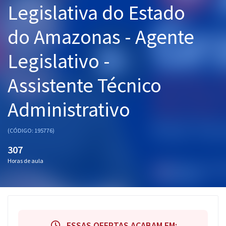
Legislativa do Estado
Pós
do Amazonas - Agente
Graduação
Legislativo -
OAB
Assistente Técnico
Mentorias
Administrativo
Questões grátis
Conteúdo gratuito
(CÓDIGO: 195776)
Blog
307
Horas de aula
Aprovados
Atendimento
ESSAS OFERTAS ACABAM EM: