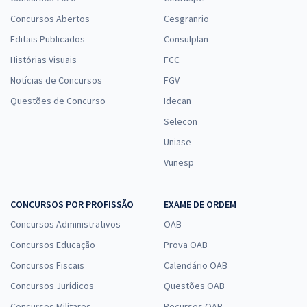
Concursos Abertos
Cesgranrio
Editais Publicados
Consulplan
Histórias Visuais
FCC
Notícias de Concursos
FGV
Questões de Concurso
Idecan
Selecon
Uniase
Vunesp
CONCURSOS POR PROFISSÃO
EXAME DE ORDEM
Concursos Administrativos
OAB
Concursos Educação
Prova OAB
Concursos Fiscais
Calendário OAB
Concursos Jurídicos
Questões OAB
Concursos Militares
Recursos OAB