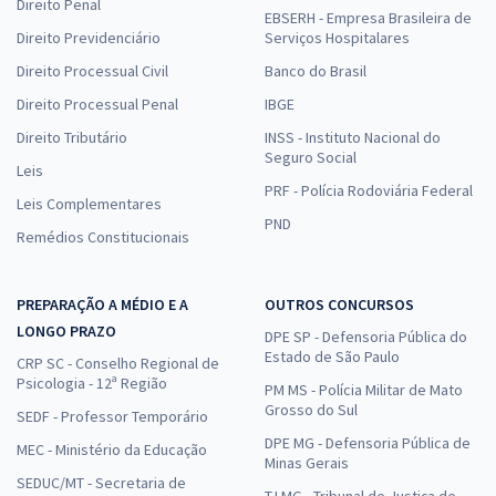
Direito Penal
EBSERH - Empresa Brasileira de
Direito Previdenciário
Serviços Hospitalares
Direito Processual Civil
Banco do Brasil
Direito Processual Penal
IBGE
Direito Tributário
INSS - Instituto Nacional do
Seguro Social
Leis
PRF - Polícia Rodoviária Federal
Leis Complementares
PND
Remédios Constitucionais
PREPARAÇÃO A MÉDIO E A
OUTROS CONCURSOS
LONGO PRAZO
DPE SP - Defensoria Pública do
Estado de São Paulo
CRP SC - Conselho Regional de
Psicologia - 12ª Região
PM MS - Polícia Militar de Mato
Grosso do Sul
SEDF - Professor Temporário
DPE MG - Defensoria Pública de
MEC - Ministério da Educação
Minas Gerais
SEDUC/MT - Secretaria de