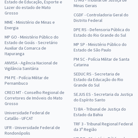
TJ MG - Tribunal de Justiça de
Estado de Educação, Esporte e
Minas Gerais
Lazer do estado de Mato
Grosso
CGDF - Controladoria Geral do
Distrito Federal
MME - Ministério de Minas e
Energia
DPE RS - Defensoria Pública do
Estado do Rio Grande do Sul
MP GO - Ministério Público do
Estado de Goiás - Secretário
MP SP - Ministério Público do
Auxiliar da Comarca de
Estado de São Paulo
Itapuranga
PM SC - Polícia Militar de Santa
ANVISA - Agência Nacional de
Catarina
Vigilância Sanitária
SEDUC RS - Secretaria de
PM PE - Polícia Militar de
Estado da Educação do Rio
Pernambuco
Grande do Sul
CRECI MT - Conselho Regional de
SEJUS ES - Secretaria da Justiça
Corretores de Imóveis do Mato
do Espírito Santo
Grosso
TJ BA - Tribunal de Justiça do
Universidade Federal de
Estado da Bahia
Catalão - UFCAT
TRF 3 - Tribunal Regional Federal
UFR - Universidade Federal de
da 3ª Região
Rondonópolis