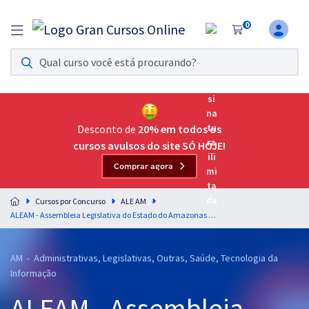
0
Assinatura Ilimitada 11
Acesso a todos os cursos. Teste grátis por 7 dias!
Assinatura OAB Até Passar
Acesso ilimitado a toda preparação para o Exame da
Desconto de
20% em todos os
Ordem, até você passar!
cursos avulsos do site SÓ HOJE!
Comprar agora
Residências Multiprofissionais
Preparação completa e intensiva para as principais
Cursos por Concurso
ALE AM
residências em saúde do Brasil
ALEAM - Assembleia Legislativa do Estado do Amazonas - Legislação do Estado do Amazonas para todos os Cargos de Analista Legislativo - Professores: Ricardo Blanco, Marcos Girão e Mário Elesbão
Concursos
AM - Administrativas, Legislativas, Outras, Saúde, Tecnologia da
Assinatura Ilimitada
Informação
Cursos 20% OFF
ALEAM - Assembleia