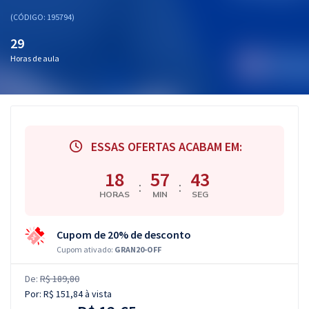
(CÓDIGO: 195794)
29
Horas de aula
ESSAS OFERTAS ACABAM EM:
18
57
42
:
:
HORAS
MIN
SEG
Cupom de 20% de desconto
Cupom ativado:
GRAN20-OFF
De:
R$ 189,80
Por:
R$ 151,84
à vista