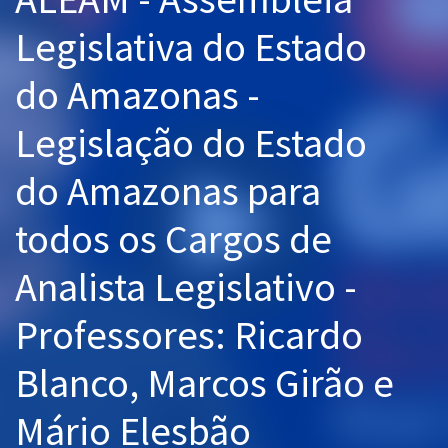
Pós
Legislativa do Estado
Graduação
do Amazonas -
OAB
Legislação do Estado
Mentorias
do Amazonas para
Questões grátis
todos os Cargos de
Conteúdo gratuito
Analista Legislativo -
Blog
Professores: Ricardo
Aprovados
Blanco, Marcos Girão e
Atendimento
Mário Elesbão