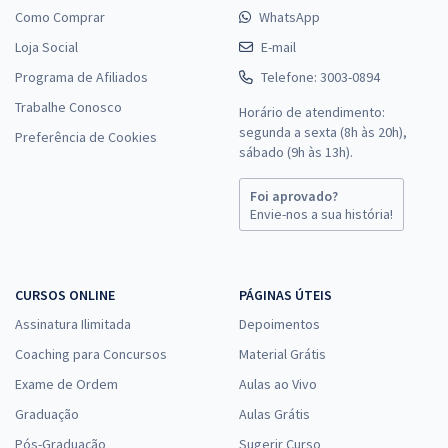
Como Comprar
WhatsApp
Loja Social
E-mail
Programa de Afiliados
Telefone: 3003-0894
Trabalhe Conosco
Horário de atendimento:
segunda a sexta (8h às 20h),
Preferência de Cookies
sábado (9h às 13h).
Foi aprovado?
Envie-nos a sua história!
CURSOS ONLINE
PÁGINAS ÚTEIS
Assinatura Ilimitada
Depoimentos
Coaching para Concursos
Material Grátis
Exame de Ordem
Aulas ao Vivo
Graduação
Aulas Grátis
Pós-Graduação
Sugerir Curso