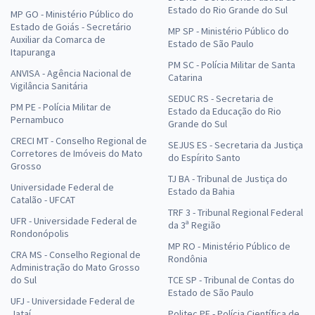
Estado do Rio Grande do Sul
MP GO - Ministério Público do
Estado de Goiás - Secretário
MP SP - Ministério Público do
Auxiliar da Comarca de
Estado de São Paulo
Itapuranga
PM SC - Polícia Militar de Santa
ANVISA - Agência Nacional de
Catarina
Vigilância Sanitária
SEDUC RS - Secretaria de
PM PE - Polícia Militar de
Estado da Educação do Rio
Pernambuco
Grande do Sul
CRECI MT - Conselho Regional de
SEJUS ES - Secretaria da Justiça
Corretores de Imóveis do Mato
do Espírito Santo
Grosso
TJ BA - Tribunal de Justiça do
Universidade Federal de
Estado da Bahia
Catalão - UFCAT
TRF 3 - Tribunal Regional Federal
UFR - Universidade Federal de
da 3ª Região
Rondonópolis
MP RO - Ministério Público de
CRA MS - Conselho Regional de
Rondônia
Administração do Mato Grosso
do Sul
TCE SP - Tribunal de Contas do
Estado de São Paulo
UFJ - Universidade Federal de
Jataí
Politec PE - Polícia Científica de