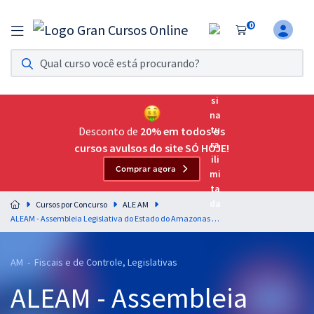
0
Assinatura Ilimitada 11
Acesso a todos os cursos. Teste grátis por 7 dias!
Assinatura OAB Até Passar
Acesso ilimitado a toda preparação para o Exame da
Desconto de
20% em todos os
Ordem, até você passar!
cursos avulsos do site SÓ HOJE!
Comprar agora
Residências Multiprofissionais
Preparação completa e intensiva para as principais
Cursos por Concurso
ALE AM
residências em saúde do Brasil
ALEAM - Assembleia Legislativa do Estado do Amazonas - Conhecimentos Específicos para o Cargo de Analista Legislativo - Contador
Concursos
AM - Fiscais e de Controle, Legislativas
Assinatura Ilimitada
ALEAM - Assembleia
Cursos 20% OFF