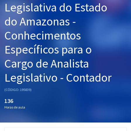
Legislativa do Estado
Pós
do Amazonas -
Graduação
Conhecimentos
OAB
Específicos para o
Mentorias
Cargo de Analista
Questões grátis
Conteúdo gratuito
Legislativo - Contador
Blog
(CÓDIGO: 195839)
Aprovados
136
Horas de aula
Atendimento