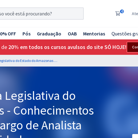
0
At
20% OFF
Pós
Graduação
OAB
Mentorias
Questões gr
 de
20% em todos os cursos avulsos do site SÓ HOJE!
Co
ALEAM - Assembleia Legislativa do Estado do Amazonas - Conhecimentos Específicos para o Cargo de Analista Legislativo Especialidade: Administrador de Empresa
 Legislativa do
s - Conhecimentos
Cargo de Analista