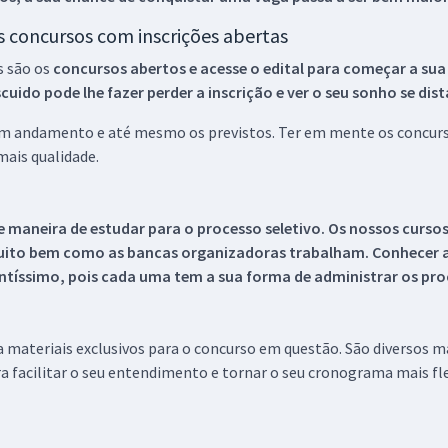
os concursos com inscrições abertas
s são os
concursos abertos e acesse o edital para começar a sua
ido pode lhe fazer perder a inscrição e ver o seu sonho se dis
 em andamento e até mesmo os previstos. Ter em mente os concurso
ais qualidade.
 maneira de estudar para o processo seletivo. Os nossos curso
uito bem como as bancas organizadoras trabalham. Conhecer a
tíssimo, pois cada uma tem a sua forma de administrar os proc
 a materiais exclusivos para o concurso em questão. São diversos 
a facilitar o seu entendimento e tornar o seu cronograma mais fle