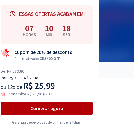
ESSAS OFERTAS ACABAM EM:
07
10
17
:
:
HORAS
MIN
SEG
Cupom de 20% de desconto
Cupom ativado:
GRAN20-OFF
De:
R$ 389,80
Por:
R$ 311,84
à vista
R$ 25,99
ou
12x de
Economize R$ 77,96 (-20%)
Comprar agora
Garantia de devolução do dinheiro em 7 dias.