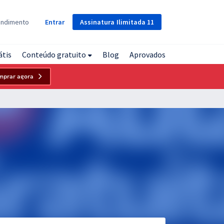
Assinatura
Ilimitada
11
endimento
Entrar
átis
Conteúdo gratuito
Blog
Aprovados
mprar agora