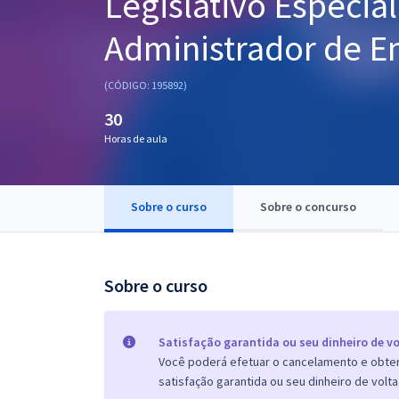
Legislativo Especia
Pós
Administrador de 
Graduação
(CÓDIGO: 195892)
OAB
30
Mentorias
Horas de aula
Questões grátis
Sobre o curso
Sobre o concurso
Conteúdo gratuito
Blog
Sobre o curso
Aprovados
Atendimento
Satisfação garantida ou seu dinheiro de vo
Você poderá efetuar o cancelamento e obter 
satisfação garantida ou seu dinheiro de volta