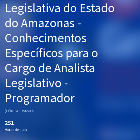
Legislativa do Estado
Pós
do Amazonas -
Graduação
Conhecimentos
OAB
Específicos para o
Mentorias
Cargo de Analista
Questões grátis
Conteúdo gratuito
Legislativo -
Blog
Programador
Aprovados
(CÓDIGO: 196509)
Atendimento
251
Horas de aula