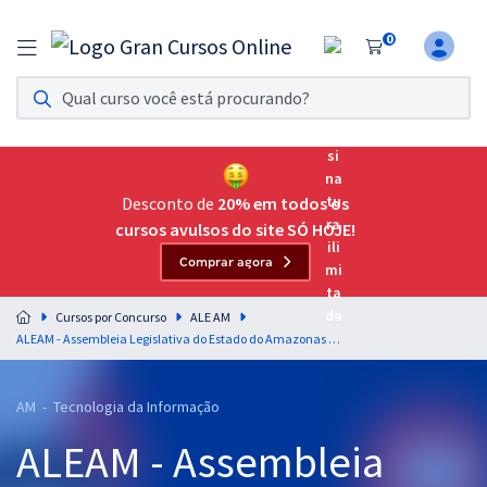
0
Assinatura Ilimitada 11
Acesso a todos os cursos. Teste grátis por 7 dias!
Assinatura OAB Até Passar
Acesso ilimitado a toda preparação para o Exame da
Desconto de
20% em todos os
Ordem, até você passar!
cursos avulsos do site SÓ HOJE!
Comprar agora
Residências Multiprofissionais
Preparação completa e intensiva para as principais
Cursos por Concurso
ALE AM
residências em saúde do Brasil
ALEAM - Assembleia Legislativa do Estado do Amazonas - Conhecimentos Específicos para o Cargo de Analista Legislativo - Programador
Concursos
AM - Tecnologia da Informação
Assinatura Ilimitada
ALEAM - Assembleia
Cursos 20% OFF