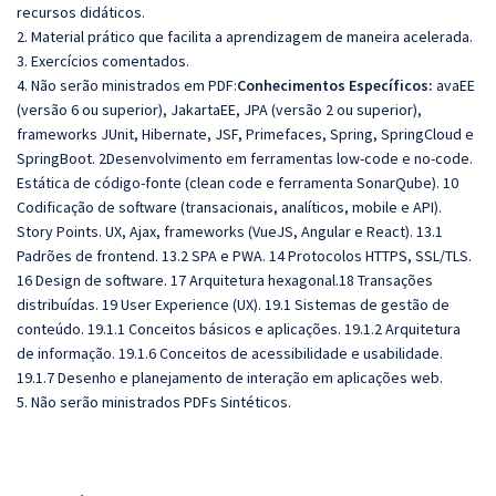
recursos didáticos.
2. Material prático que facilita a aprendizagem de maneira acelerada.
3. Exercícios comentados.
4. Não serão ministrados em PDF:
Conhecimentos Específicos:
avaEE
(versão 6 ou superior), JakartaEE, JPA (versão 2 ou superior),
frameworks JUnit, Hibernate, JSF, Primefaces, Spring, SpringCloud e
SpringBoot. 2Desenvolvimento em ferramentas low-code e no-code.
Estática de código-fonte (clean code e ferramenta SonarQube). 10
Codificação de software (transacionais, analíticos, mobile e API).
Story Points. UX, Ajax, frameworks (VueJS, Angular e React). 13.1
Padrões de frontend. 13.2 SPA e PWA. 14 Protocolos HTTPS, SSL/TLS.
16 Design de software. 17 Arquitetura hexagonal.18 Transações
distribuídas. 19 User Experience (UX). 19.1 Sistemas de gestão de
conteúdo. 19.1.1 Conceitos básicos e aplicações. 19.1.2 Arquitetura
de informação. 19.1.6 Conceitos de acessibilidade e usabilidade.
19.1.7 Desenho e planejamento de interação em aplicações web.
5. Não serão ministrados PDFs Sintéticos.