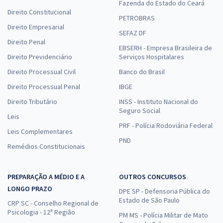
Fazenda do Estado do Ceará
Direito Constitucional
PETROBRAS
Direito Empresarial
SEFAZ DF
Direito Penal
EBSERH - Empresa Brasileira de
Direito Previdenciário
Serviços Hospitalares
Direito Processual Civil
Banco do Brasil
Direito Processual Penal
IBGE
Direito Tributário
INSS - Instituto Nacional do
Seguro Social
Leis
PRF - Polícia Rodoviária Federal
Leis Complementares
PND
Remédios Constitucionais
PREPARAÇÃO A MÉDIO E A
OUTROS CONCURSOS
LONGO PRAZO
DPE SP - Defensoria Pública do
Estado de São Paulo
CRP SC - Conselho Regional de
Psicologia - 12ª Região
PM MS - Polícia Militar de Mato