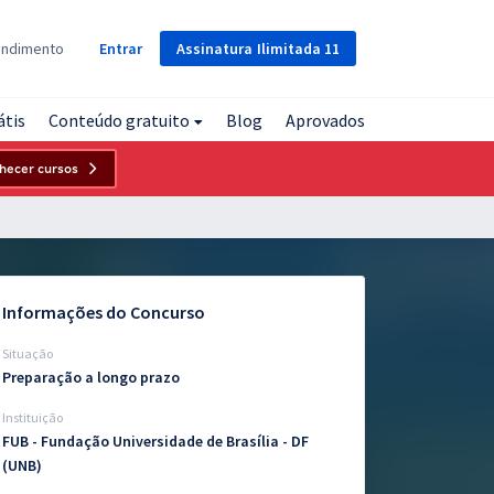
Assinatura
Ilimitada
11
endimento
Entrar
átis
Conteúdo gratuito
Blog
Aprovados
hecer cursos
Informações do Concurso
Situação
Preparação a longo prazo
Instituição
FUB - Fundação Universidade de Brasília - DF
(UNB)