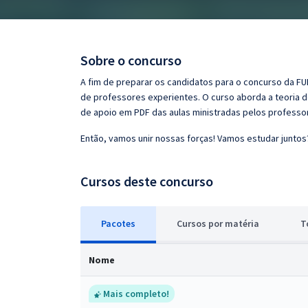
Pós
Graduação
Sobre o concurso
OAB
A fim de preparar os candidatos para o concurso da FU
de professores experientes. O curso aborda a teoria d
Mentorias
de apoio em PDF das aulas ministradas pelos professo
Então, vamos unir nossas forças! Vamos estudar juntos
Questões grátis
Conteúdo gratuito
Cursos deste concurso
Blog
Pacotes
Cursos
p
or matéria
T
Aprovados
Nome
Atendimento
Mais completo!