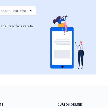
(-20%)
R$ 223,92
à vista
18,66
R$
ou 12x de
Comprar
Economize R$ 55,98
ica de Privacidade
e aceita
(-20%)
R$ 287,92
à vista
23,99
R$
ou 12x de
Comprar
Economize R$ 71,98
(-20%)
R$ 367,92
à vista
30,66
R$
ou 12x de
Comprar
Economize R$ 91,98
(-20%)
R$ 231,92
à vista
19,33
R$
ou 12x de
Comprar
TE
CURSOS ONLINE
Economize R$ 57,98