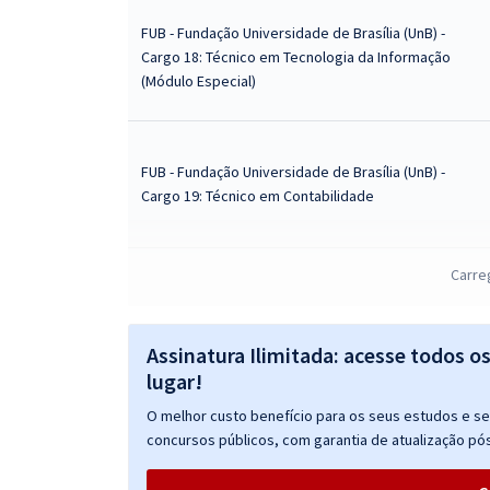
FUB - Fundação Universidade de Brasília (UnB) -
Cargo 18: Técnico em Tecnologia da Informação
(Módulo Especial)
FUB - Fundação Universidade de Brasília (UnB) -
Cargo 19: Técnico em Contabilidade
Carre
FUB - Fundação Universidade de Brasília (UnB) -
Conhecimentos Específicos para o Cargo 12:
Técnico em Assuntos Educacionais
Assinatura Ilimitada: acesse todos o
lugar!
O melhor custo benefício para os seus estudos e seu
FUB - Fundação Universidade de Brasília (UnB) -
concursos públicos, com garantia de atualização pós
Cargo 9: Farmacêutico