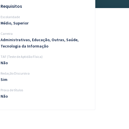
Requisitos
Escolaridade
Médio, Superior
Carreira
Administrativas, Educação, Outras, Saúde,
Tecnologia da Informação
TAF (Teste de Aptidão Física)
Não
Redação Discursiva
Sim
Prova de títulos
Não