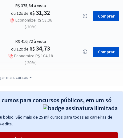
R$ 375,84
à vista
31,32
R$
ou 12x de
Comprar
Economize R$ 93,96
(-20%)
R$ 416,72
à vista
34,73
R$
ou 12x de
Comprar
Economize R$ 104,18
(-20%)
R$ 102,80
à vista
gar mais cursos
8,57
R$
ou 12x de
Comprar
Economize R$ 25,70
(-20%)
s cursos para concursos públicos, em um só
R$ 367,92
à vista
 bolso. São mais de 25 mil cursos para todas as carreiras de
30,66
R$
ou 12x de
Comprar
-edital.
Economize R$ 91,98
(-20%)