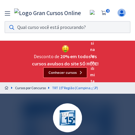
0
Assinatura Ilimitada 11
Acesso a todos os cursos. Teste grátis por 7 dias!
Assinatura OAB Até Passar
Acesso ilimitado a toda preparação para o Exame da
Desconto de
20% em todos os
Ordem, até você passar!
cursos avulsos do site SÓ HOJE!
Conhecer cursos
Residências Multiprofissionais
Preparação completa e intensiva para as principais
Cursos por Concurso
TRT 15ª Região (Campinas/SP)
residências em saúde do Brasil
Concursos
Assinatura Ilimitada
Cursos 20% OFF