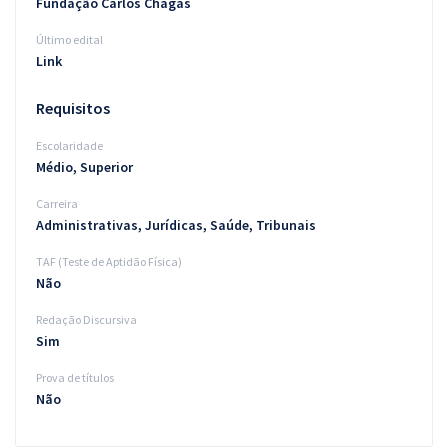
Fundação Carlos Chagas
Último edital
Link
Requisitos
Escolaridade
Médio, Superior
Carreira
Administrativas, Jurídicas, Saúde, Tribunais
TAF (Teste de Aptidão Física)
Não
Redação Discursiva
Sim
Prova de títulos
Não