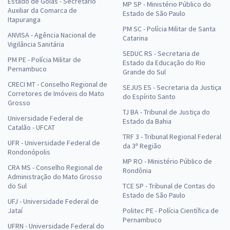
Estado de Goiás - Secretário
MP SP - Ministério Público do
Auxiliar da Comarca de
Estado de São Paulo
Itapuranga
PM SC - Polícia Militar de Santa
ANVISA - Agência Nacional de
Catarina
Vigilância Sanitária
SEDUC RS - Secretaria de
PM PE - Polícia Militar de
Estado da Educação do Rio
Pernambuco
Grande do Sul
CRECI MT - Conselho Regional de
SEJUS ES - Secretaria da Justiça
Corretores de Imóveis do Mato
do Espírito Santo
Grosso
TJ BA - Tribunal de Justiça do
Universidade Federal de
Estado da Bahia
Catalão - UFCAT
TRF 3 - Tribunal Regional Federal
UFR - Universidade Federal de
da 3ª Região
Rondonópolis
MP RO - Ministério Público de
CRA MS - Conselho Regional de
Rondônia
Administração do Mato Grosso
do Sul
TCE SP - Tribunal de Contas do
Estado de São Paulo
UFJ - Universidade Federal de
Jataí
Politec PE - Polícia Científica de
Pernambuco
UFRN - Universidade Federal do