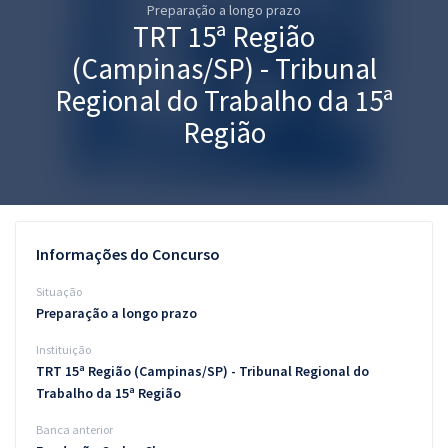
Preparação a longo prazo
Pós
TRT 15ª Região
Graduação
(Campinas/SP) - Tribunal
Regional do Trabalho da 15ª
OAB
Região
Mentorias
Questões grátis
Conteúdo gratuito
Informações do Concurso
Blog
Situação
Preparação a longo prazo
Aprovados
Instituição
TRT 15ª Região (Campinas/SP) - Tribunal Regional do
Atendimento
Trabalho da 15ª Região
Banca anterior