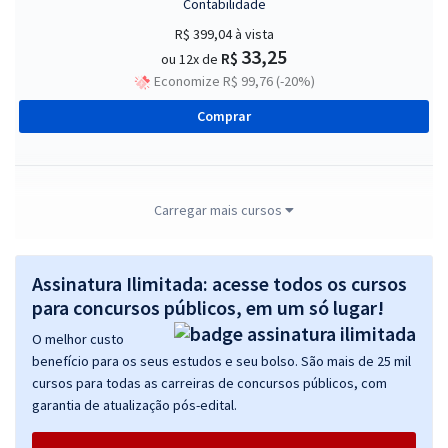
Contabilidade
R$ 399,04
à vista
33,25
R$
ou 12x de
Economize R$ 99,76 (-20%)
Comprar
TRT 15ª Região - Tribunal Regional do Trabalho - Técnico Judiciário –
Carregar mais cursos
Área Apoio Especializado – Especialidade Enfermagem do Trabalho
(Módulo Especial)
Assinatura Ilimitada: acesse todos os cursos
R$ 311,84
à vista
25,99
para concursos públicos, em um só lugar!
R$
ou 12x de
Economize R$ 77,96 (-20%)
O melhor custo
benefício para os seus estudos e seu bolso. São mais de 25 mil
Comprar
cursos para todas as carreiras de concursos públicos, com
garantia de atualização pós-edital.