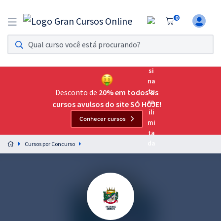
0
Assinatura Ilimitada 11
Acesso a todos os cursos. Teste grátis por 7 dias!
Assinatura OAB Até Passar
Acesso ilimitado a toda preparação para o Exame da
Desconto de
20% em todos os
Ordem, até você passar!
cursos avulsos do site SÓ HOJE!
Conhecer cursos
Residências Multiprofissionais
Preparação completa e intensiva para as principais
Cursos por Concurso
residências em saúde do Brasil
Concursos
Assinatura Ilimitada
Cursos 20% OFF