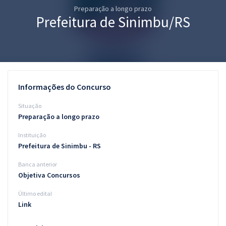
Preparação a longo prazo
Pós
Prefeitura de Sinimbu/RS
Graduação
OAB
Mentorias
Informações do Concurso
Questões grátis
Situação
Preparação a longo prazo
Conteúdo gratuito
Instituição
Blog
Prefeitura de Sinimbu - RS
Aprovados
Banca anterior
Objetiva Concursos
Atendimento
Último edital
Link