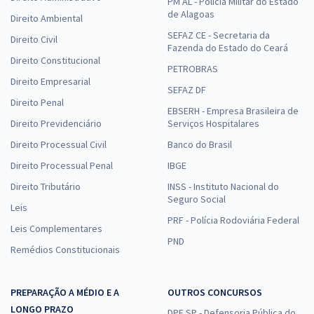
PM AL - Polícia Militar do Estado
de Alagoas
Direito Ambiental
SEFAZ CE - Secretaria da
Direito Civil
Fazenda do Estado do Ceará
Direito Constitucional
PETROBRAS
Direito Empresarial
SEFAZ DF
Direito Penal
EBSERH - Empresa Brasileira de
Direito Previdenciário
Serviços Hospitalares
Direito Processual Civil
Banco do Brasil
Direito Processual Penal
IBGE
Direito Tributário
INSS - Instituto Nacional do
Seguro Social
Leis
PRF - Polícia Rodoviária Federal
Leis Complementares
PND
Remédios Constitucionais
PREPARAÇÃO A MÉDIO E A
OUTROS CONCURSOS
LONGO PRAZO
DPE SP - Defensoria Pública do