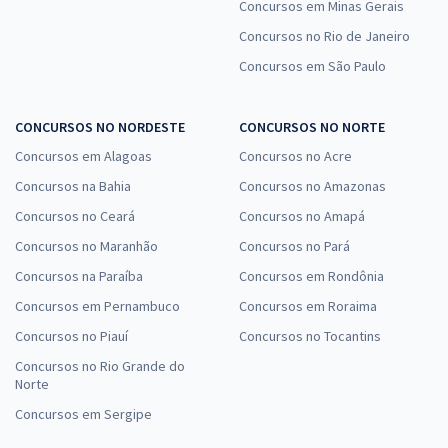
Concursos em Minas Gerais
IFFAR - Instituto Federal de Educação, Ciência e Tecnologia
Concursos no Rio de Janeiro
Farroupilha - Conhecimentos Específicos para Área/Subárea 16: .
Concursos em São Paulo
Letras - Português - Inglês
R$ 231,92
à vista
CONCURSOS NO NORDESTE
CONCURSOS NO NORTE
19,33
R$
ou 12x de
Concursos em Alagoas
Concursos no Acre
Economize R$ 57,98 (-20%)
Concursos na Bahia
Concursos no Amazonas
Comprar
Concursos no Ceará
Concursos no Amapá
Concursos no Maranhão
Concursos no Pará
Concursos na Paraíba
Concursos em Rondônia
Concursos em Pernambuco
Concursos em Roraima
Concursos no Piauí
Concursos no Tocantins
Concursos no Rio Grande do
Norte
Concursos em Sergipe