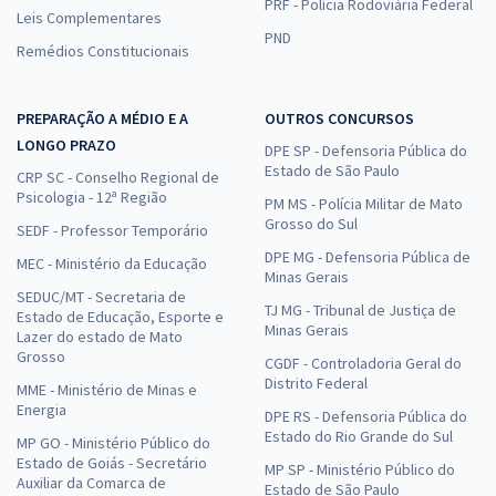
PRF - Polícia Rodoviária Federal
Leis Complementares
PND
Remédios Constitucionais
PREPARAÇÃO A MÉDIO E A
OUTROS CONCURSOS
LONGO PRAZO
DPE SP - Defensoria Pública do
Estado de São Paulo
CRP SC - Conselho Regional de
Psicologia - 12ª Região
PM MS - Polícia Militar de Mato
Grosso do Sul
SEDF - Professor Temporário
DPE MG - Defensoria Pública de
MEC - Ministério da Educação
Minas Gerais
SEDUC/MT - Secretaria de
TJ MG - Tribunal de Justiça de
Estado de Educação, Esporte e
Minas Gerais
Lazer do estado de Mato
Grosso
CGDF - Controladoria Geral do
Distrito Federal
MME - Ministério de Minas e
Energia
DPE RS - Defensoria Pública do
Estado do Rio Grande do Sul
MP GO - Ministério Público do
Estado de Goiás - Secretário
MP SP - Ministério Público do
Auxiliar da Comarca de
Estado de São Paulo