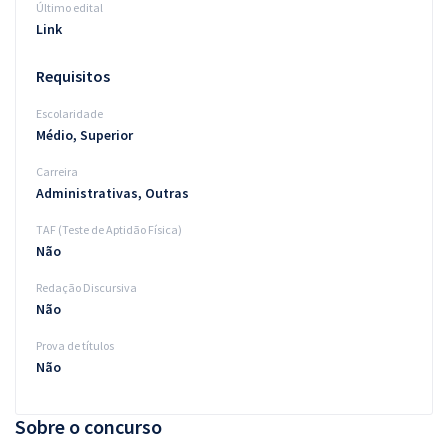
Último edital
Link
Requisitos
Escolaridade
Médio, Superior
Carreira
Administrativas, Outras
TAF (Teste de Aptidão Física)
Não
Redação Discursiva
Não
Prova de títulos
Não
Sobre o concurso