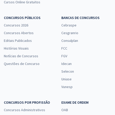
Cursos Online Gratuitos
IFFAR - Instituto Federal de Educação, Ciência e Tecnologia
Farroupilha - Conhecimentos Específicos - Pedagogia
CONCURSOS PÚBLICOS
BANCAS DE CONCURSOS
R$ 183,84
à vista
15,32
Concursos 2026
Cebraspe
R$
ou 12x de
Economize R$ 45,96 (-20%)
Concursos Abertos
Cesgranrio
Editais Publicados
Comprar
Consulplan
Histórias Visuais
FCC
Notícias de Concursos
FGV
Questões de Concurso
Idecan
IFFAR - Instituto Federal de Educação, Ciência e Tecnologia
Farroupilha - Área/Subárea 15: Letras - Inglês
Selecon
R$ 391,92
à vista
Uniase
32,66
R$
ou 12x de
Vunesp
Economize R$ 97,98 (-20%)
Comprar
CONCURSOS POR PROFISSÃO
EXAME DE ORDEM
Concursos Administrativos
OAB