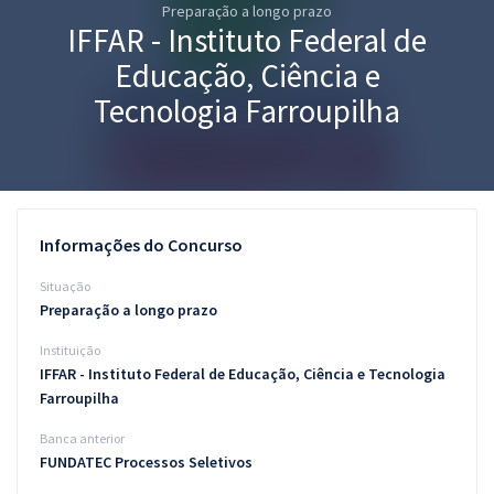
Preparação a longo prazo
Pós
IFFAR - Instituto Federal de
Graduação
Educação, Ciência e
Tecnologia Farroupilha
OAB
Mentorias
Questões grátis
Informações do Concurso
Conteúdo gratuito
Situação
Preparação a longo prazo
Blog
Instituição
Aprovados
IFFAR - Instituto Federal de Educação, Ciência e Tecnologia
Farroupilha
Atendimento
Banca anterior
FUNDATEC Processos Seletivos