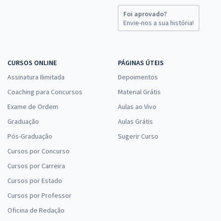
Farroupilha - Conhecimentos Básicos para Todos os Cargos de Nível
Foi aprovado?
Superior (Docentes)
Envie-nos a sua história!
R$ 239,84
à vista
19,99
R$
ou 12x de
Economize R$ 59,96 (-20%)
CURSOS ONLINE
PÁGINAS ÚTEIS
Comprar
Assinatura Ilimitada
Depoimentos
Coaching para Concursos
Material Grátis
Exame de Ordem
Aulas ao Vivo
IFFAR - Instituto Federal de Educação, Ciência e Tecnologia
Graduação
Aulas Grátis
Farroupilha - Pedagogia
Pós-Graduação
Sugerir Curso
R$ 311,84
à vista
Cursos por Concurso
25,99
R$
ou 12x de
Cursos por Carreira
Economize R$ 77,96 (-20%)
Cursos por Estado
Comprar
Cursos por Professor
Oficina de Redação