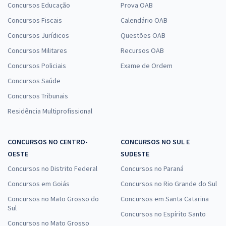
Concursos Educação
Prova OAB
IFFAR - Instituto Federal de Educação, Ciência e Tecnologia
Concursos Fiscais
Calendário OAB
Farroupilha - Contador
Concursos Jurídicos
Questões OAB
R$ 343,84
à vista
Concursos Militares
Recursos OAB
28,65
R$
ou 12x de
Economize R$ 85,96 (-20%)
Concursos Policiais
Exame de Ordem
Concursos Saúde
Comprar
Concursos Tribunais
Residência Multiprofissional
IFFAR - Instituto Federal de Educação, Ciência e Tecnologia
Farroupilha - Área/Subárea 16: . Letras - Português - Inglês
CONCURSOS NO CENTRO-
CONCURSOS NO SUL E
OESTE
SUDESTE
R$ 391,92
à vista
32,66
R$
Concursos no Distrito Federal
ou 12x de
Concursos no Paraná
Economize R$ 97,98 (-20%)
Concursos em Goiás
Concursos no Rio Grande do Sul
Comprar
Concursos no Mato Grosso do
Concursos em Santa Catarina
Sul
Concursos no Espírito Santo
Concursos no Mato Grosso