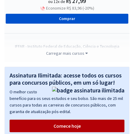
27,99
R$
ou 12x de
Economize R$ 83,96 (-20%)
Comprar
IFFAR - Instituto Federal de Educação, Ciência e Tecnologia
Farroupilha - Enfermagem
Carregar mais cursos
R$ 359,84
à vista
29,99
R$
ou 12x de
Assinatura Ilimitada: acesse todos os cursos
Economize R$ 89,96 (-20%)
para concursos públicos, em um só lugar!
Comprar
O melhor custo
benefício para os seus estudos e seu bolso. São mais de 25 mil
cursos para todas as carreiras de concursos públicos, com
garantia de atualização pós-edital.
IFFAR - Instituto Federal de Educação, Ciência e Tecnologia
Farroupilha - Sociologia
Comece hoje
R$ 337,44
à vista