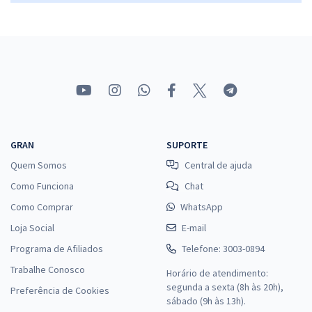
R$ 231,84
à vista
19,32
R$
ou 12x de
Economize R$ 57,96 (-20%)
Comprar
IFFAR - Instituto Federal de Educação, Ciência e Tecnologia
GRAN
SUPORTE
Farroupilha - Conhecimentos Básicos para Todos os Cargos de Nível
Quem Somos
Central de ajuda
Superior (TAE)
Como Funciona
Chat
R$ 239,84
à vista
19,99
R$
ou 12x de
Como Comprar
WhatsApp
Economize R$ 59,96 (-20%)
Loja Social
E-mail
Comprar
Programa de Afiliados
Telefone: 3003-0894
Trabalhe Conosco
Horário de atendimento:
segunda a sexta (8h às 20h),
Preferência de Cookies
sábado (9h às 13h).
IFFAR - Instituto Federal de Educação, Ciência e Tecnologia