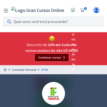
0
Assinatura Ilimitada 11
Acesso a todos os cursos. Teste grátis por 7 dias!
Assinatura OAB Até Passar
Acesso ilimitado a toda preparação para o Exame da
Desconto de
20% em todos os
Ordem, até você passar!
cursos avulsos do site SÓ HOJE!
Conhecer cursos
Residências Multiprofissionais
Preparação completa e intensiva para as principais
Cursos por Concurso
IFFAR
residências em saúde do Brasil
Concursos
Assinatura Ilimitada
Cursos 20% OFF