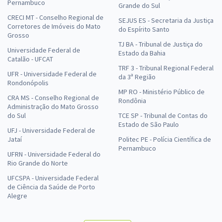
Pernambuco
Grande do Sul
CRECI MT - Conselho Regional de
SEJUS ES - Secretaria da Justiça
Corretores de Imóveis do Mato
do Espírito Santo
Grosso
TJ BA - Tribunal de Justiça do
Universidade Federal de
Estado da Bahia
Catalão - UFCAT
TRF 3 - Tribunal Regional Federal
UFR - Universidade Federal de
da 3ª Região
Rondonópolis
MP RO - Ministério Público de
CRA MS - Conselho Regional de
Rondônia
Administração do Mato Grosso
do Sul
TCE SP - Tribunal de Contas do
Estado de São Paulo
UFJ - Universidade Federal de
Jataí
Politec PE - Polícia Científica de
Pernambuco
UFRN - Universidade Federal do
Rio Grande do Norte
UFCSPA - Universidade Federal
de Ciência da Saúde de Porto
Alegre