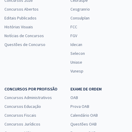
Concursos 2026
Cebraspe
Concursos Abertos
Cesgranrio
Editais Publicados
Consulplan
Histórias Visuais
FCC
Notícias de Concursos
FGV
Questões de Concurso
Idecan
Selecon
Uniase
Vunesp
CONCURSOS POR PROFISSÃO
EXAME DE ORDEM
Concursos Administrativos
OAB
Concursos Educação
Prova OAB
Concursos Fiscais
Calendário OAB
Concursos Jurídicos
Questões OAB