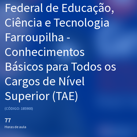
Federal de Educação,
Pós
Ciência e Tecnologia
Graduação
Farroupilha -
OAB
Conhecimentos
Mentorias
Básicos para Todos os
Questões grátis
Conteúdo gratuito
Cargos de Nível
Blog
Superior (TAE)
Aprovados
(CÓDIGO: 185900)
Atendimento
77
Horas de aula