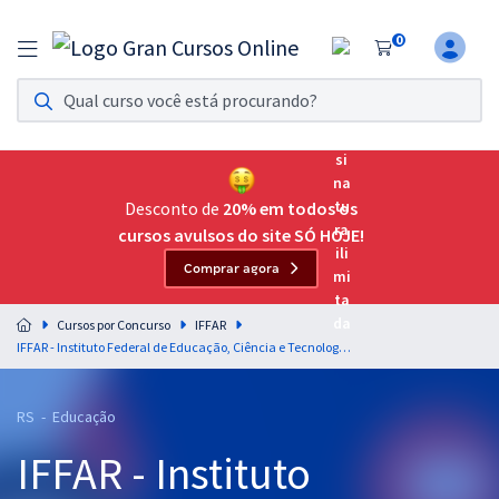
0
Assinatura Ilimitada 11
Acesso a todos os cursos. Teste grátis por 7 dias!
Assinatura OAB Até Passar
Acesso ilimitado a toda preparação para o Exame da
Desconto de
20% em todos os
Ordem, até você passar!
cursos avulsos do site SÓ HOJE!
Comprar agora
Residências Multiprofissionais
Preparação completa e intensiva para as principais
Cursos por Concurso
IFFAR
residências em saúde do Brasil
IFFAR - Instituto Federal de Educação, Ciência e Tecnologia Farroupilha - Conhecimentos Básicos para Todos os Cargos de Nível Superior (TAE)
Concursos
RS - Educação
Assinatura Ilimitada
IFFAR - Instituto
Cursos 20% OFF