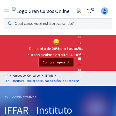
0
Assinatura Ilimitada 11
Acesso a todos os cursos. Teste grátis por 7 dias!
Assinatura OAB Até Passar
Acesso ilimitado a toda preparação para o Exame da
Desconto de
20% em todos os
Ordem, até você passar!
cursos avulsos do site SÓ HOJE!
Comprar agora
Residências Multiprofissionais
Preparação completa e intensiva para as principais
Cursos por Concurso
IFFAR
residências em saúde do Brasil
IFFAR - Instituto Federal de Educação, Ciência e Tecnologia Farroupilha - Assistente em Administração
Concursos
RS - Administrativas
Assinatura Ilimitada
IFFAR - Instituto
Cursos 20% OFF