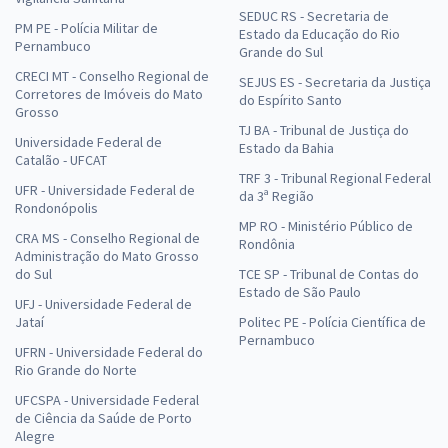
SEDUC RS - Secretaria de
PM PE - Polícia Militar de
Estado da Educação do Rio
Pernambuco
Grande do Sul
CRECI MT - Conselho Regional de
SEJUS ES - Secretaria da Justiça
Corretores de Imóveis do Mato
do Espírito Santo
Grosso
TJ BA - Tribunal de Justiça do
Universidade Federal de
Estado da Bahia
Catalão - UFCAT
TRF 3 - Tribunal Regional Federal
UFR - Universidade Federal de
da 3ª Região
Rondonópolis
MP RO - Ministério Público de
CRA MS - Conselho Regional de
Rondônia
Administração do Mato Grosso
do Sul
TCE SP - Tribunal de Contas do
Estado de São Paulo
UFJ - Universidade Federal de
Jataí
Politec PE - Polícia Científica de
Pernambuco
UFRN - Universidade Federal do
Rio Grande do Norte
UFCSPA - Universidade Federal
de Ciência da Saúde de Porto
Alegre