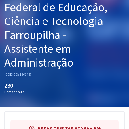
Federal de Educação,
Pós
Ciência e Tecnologia
Graduação
Farroupilha -
OAB
Assistente em
Mentorias
Administração
Questões grátis
Conteúdo gratuito
(CÓDIGO: 186148)
Blog
230
Horas de aula
Aprovados
Atendimento
ESSAS OFERTAS ACABAM EM: