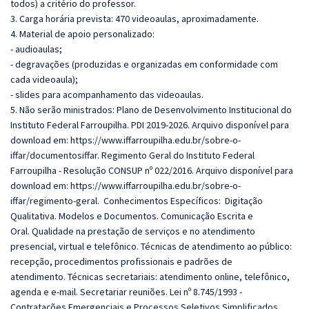
todos) a critério do professor.
3. Carga horária prevista: 470 videoaulas, aproximadamente.
4. Material de apoio personalizado:
- audioaulas;
- degravações (produzidas e organizadas em conformidade com
cada videoaula);
- slides para acompanhamento das videoaulas.
5. Não serão ministrados: Plano de Desenvolvimento Institucional do
Instituto Federal Farroupilha. PDI 2019-2026. Arquivo disponível para
download em:
https://www.iffarroupilha.edu.br/sobre-o-
iffar/documentosiffar
. Regimento Geral do Instituto Federal
Farroupilha - Resolução CONSUP nº 022/2016. Arquivo disponível para
download em:
https://www.iffarroupilha.edu.br/sobre-o-
iffar/regimento-geral
.
Conhecimentos Específicos:
Digitação
Qualitativa.
Modelos e Documentos.
Comunicação Escrita e
Oral.
Qualidade na prestação de serviços e no atendimento
presencial, virtual e telefônico.
Técnicas de atendimento ao público:
recepção, procedimentos profissionais e padrões de
atendimento.
Técnicas secretariais: atendimento online, telefônico,
agenda e e-mail.
Secretariar reuniões.
Lei nº 8.745/1993 -
Contratações Emergenciais e Processos Seletivos Simplificados.