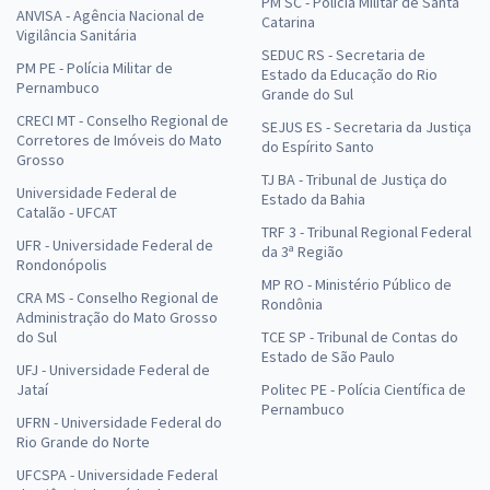
PM SC - Polícia Militar de Santa
ANVISA - Agência Nacional de
Catarina
Vigilância Sanitária
SEDUC RS - Secretaria de
PM PE - Polícia Militar de
Estado da Educação do Rio
Pernambuco
Grande do Sul
CRECI MT - Conselho Regional de
SEJUS ES - Secretaria da Justiça
Corretores de Imóveis do Mato
do Espírito Santo
Grosso
TJ BA - Tribunal de Justiça do
Universidade Federal de
Estado da Bahia
Catalão - UFCAT
TRF 3 - Tribunal Regional Federal
UFR - Universidade Federal de
da 3ª Região
Rondonópolis
MP RO - Ministério Público de
CRA MS - Conselho Regional de
Rondônia
Administração do Mato Grosso
do Sul
TCE SP - Tribunal de Contas do
Estado de São Paulo
UFJ - Universidade Federal de
Jataí
Politec PE - Polícia Científica de
Pernambuco
UFRN - Universidade Federal do
Rio Grande do Norte
UFCSPA - Universidade Federal