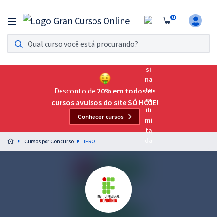
0
Assinatura Ilimitada 11
Acesso a todos os cursos. Teste grátis por 7 dias!
Assinatura OAB Até Passar
Acesso ilimitado a toda preparação para o Exame da
Desconto de
20% em todos os
Ordem, até você passar!
cursos avulsos do site SÓ HOJE!
Conhecer cursos
Residências Multiprofissionais
Preparação completa e intensiva para as principais
Cursos por Concurso
IFRO
residências em saúde do Brasil
Concursos
Assinatura Ilimitada
Cursos 20% OFF