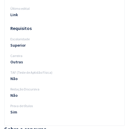
Último edital
Link
Requisitos
Escolaridade
Superior
Carreira
Outras
TAF (Teste de Aptidão Física)
Não
Redação Discursiva
Não
Prova de títulos
Sim