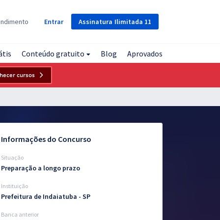
Assinatura
Ilimitada
11
endimento
Entrar
átis
Conteúdo gratuito
Blog
Aprovados
hecer cursos
Informações do Concurso
Situação
Preparação a longo prazo
Instituição
Prefeitura de Indaiatuba - SP
Banca anterior