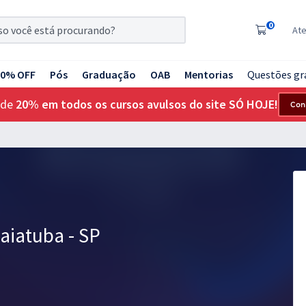
0
At
20% OFF
Pós
Graduação
OAB
Mentorias
Questões gr
 de
20% em todos os cursos avulsos do site SÓ HOJE!
Con
daiatuba - SP