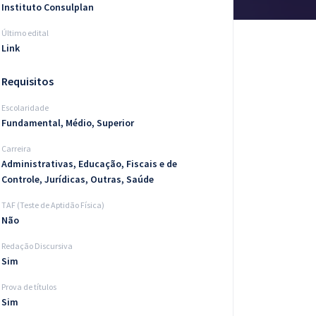
Instituto Consulplan
Último edital
Link
Requisitos
Escolaridade
Fundamental, Médio, Superior
Carreira
Administrativas, Educação, Fiscais e de
Controle, Jurídicas, Outras, Saúde
TAF (Teste de Aptidão Física)
Não
Redação Discursiva
Sim
Prova de títulos
Sim