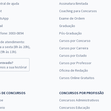
tral de ajuda
Assinatura Ilimitada
(-20%)
at
Coaching para Concursos
R$ 479,92
à vista
tsApp
Exame de Ordem
39,99
R$
ou 12x de
Comprar
il
Graduação
Economize R$ 119,98
efone: 3003-0894
Pós-Graduação
(-20%)
Cursos por Concurso
 de atendimento:
R$ 306,24
à vista
 a sexta (8h às 20h),
Cursos por Carreira
25,52
R$
ou 12x de
(9h às 13h).
Comprar
Cursos por Estado
Economize R$ 76,56
(-20%)
provado?
Cursos por Professor
nos a sua história!
Oficina de Redação
R$ 354,24
à vista
Cursos Online Gratuitos
29,52
R$
ou 12x de
Comprar
Economize R$ 88,56
(-20%)
S DE CONCURSOS
CONCURSOS POR PROFISSÃO
pe
Concursos Administrativos
R$ 383,04
à vista
31,92
nrio
Concursos Educação
R$
ou 12x de