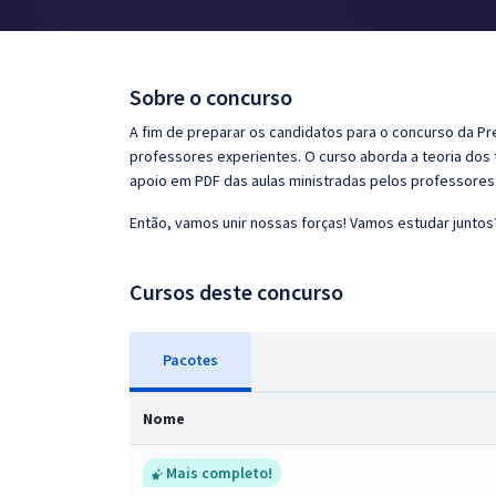
Pós
Graduação
Sobre o concurso
OAB
A fim de preparar os candidatos para o concurso da Pre
professores experientes. O curso aborda a teoria dos 
Mentorias
apoio em PDF das aulas ministradas pelos professores
Então, vamos unir nossas forças! Vamos estudar juntos
Questões grátis
Conteúdo gratuito
Cursos deste concurso
Blog
Pacotes
Aprovados
Nome
Atendimento
Mais completo!