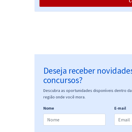
C
Prefeitura de Indaiatuba - SP - Conhecimentos
Específicos para o Cargo de Psicólogo
Prefeitura de Indaiatuba - SP - Conhecimentos
Básicos Comuns aos Cargos do Quadro VIII - Nível
Superior - Demais Áreas
Deseja receber novidade
concursos?
Prefeitura de Indaiatuba - SP - Dentista - Buco
Descubra as oportunidades disponíveis dentro da 
Maxilo
região onde você mora.
Nome
E-mail
Prefeitura de Indaiatuba - SP - Conhecimentos
Específicos para o Cargo de Dentista - Buco Maxilo
(Pós-edital)