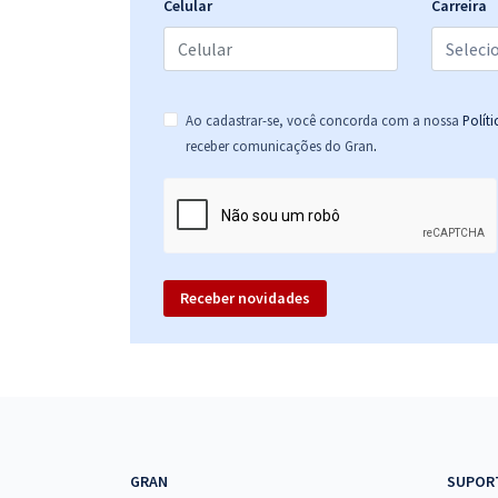
Celular
Carreira
Prefeitura de Indaiatuba - SP - Motorista
Ao cadastrar-se, você concorda com a nossa
Polít
.
receber comunicações do Gran
Prefeitura de Indaiatuba - SP - Guarda Vidas
Receber novidades
Prefeitura de Indaiatuba - SP - Técnico de
Segurança do Trabalho
Prefeitura de Indaiatuba - SP - Conhecimentos
Específicos para o cargo de Técnico de Segurança
GRAN
SUPOR