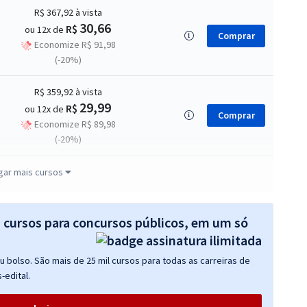
R$ 367,92
à vista
30,66
R$
ou 12x de
Comprar
Economize R$ 91,98
(-20%)
R$ 359,92
à vista
29,99
R$
ou 12x de
Comprar
Economize R$ 89,98
(-20%)
R$ 271,92
à vista
gar mais cursos
22,66
R$
ou 12x de
Comprar
Economize R$ 67,98
(-20%)
s cursos para concursos públicos, em um só
R$ 63,92
à vista
 bolso. São mais de 25 mil cursos para todas as carreiras de
5,33
R$
ou 12x de
Comprar
-edital.
Economize R$ 15,98
(-20%)