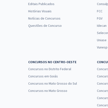
SP - Professor Docente I
Editais Publicados
Consulp
Histórias Visuais
FCC
Notícias de Concursos
FGV
Questões de Concurso
Idecan
Seleco
Uniase
Vunesp
CONCURSOS NO CENTRO-OESTE
CONCUR
Concursos no Distrito Federal
Concur
Concursos em Goiás
Concurs
Concursos no Mato Grosso do Sul
Concurs
Concursos no Mato Grosso
Concurs
Concur
Concurs