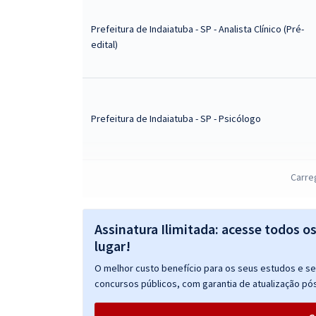
Prefeitura de Indaiatuba - SP - Analista Clínico (Pré-
edital)
Prefeitura de Indaiatuba - SP - Psicólogo
Carre
Prefeitura de Indaiatuba - SP - Conhecimentos
Básicos Comuns aos Cargos do Quadro VII - Nível
Superior - Saúde - Médicos/Dentistas
Assinatura Ilimitada: acesse todos o
lugar!
Prefeitura de Indaiatuba - SP - Língua Portuguesa
O melhor custo benefício para os seus estudos e seu
para os Cargos do Quadro VII - Nível Superior -
concursos públicos, com garantia de atualização pós
Saúde - Médicos/Dentistas