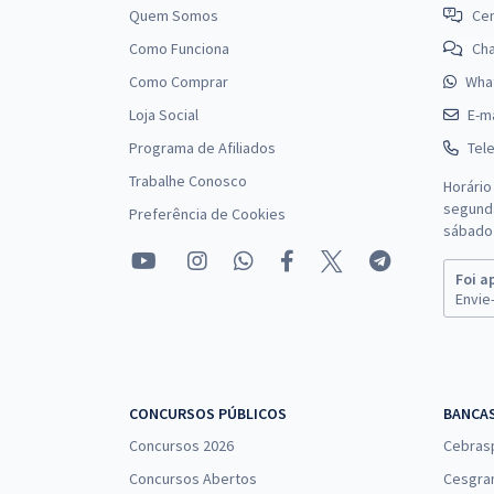
do Trabalho
Quem Somos
Cen
Como Funciona
Ch
Como Comprar
Wha
Prefeitura de Indaiatuba - SP - Assistente Social
Loja Social
E-ma
Escolar
Programa de Afiliados
Tel
Trabalhe Conosco
Horário
segunda
Preferência de Cookies
Prefeitura de Indaiatuba - SP - Conhecimentos
sábado 
Específicos Para o Cargo de Assistente Social
Escolar com a Equipe Gran
Foi a
Envie-
Prefeitura de Indaiatuba - SP - Técnico de Serviços
Administrativos
CONCURSOS PÚBLICOS
BANCA
Concursos 2026
Cebras
Concursos Abertos
Cesgra
Secretaria Municipal de Educação de Indaiatuba -