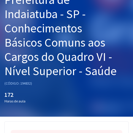
Pós
Indaiatuba - SP -
Graduação
Conhecimentos
OAB
Básicos Comuns aos
Mentorias
Cargos do Quadro VI -
Questões grátis
Nível Superior - Saúde
Conteúdo gratuito
(CÓDIGO: 194832)
Blog
172
Aprovados
Horas de aula
Atendimento