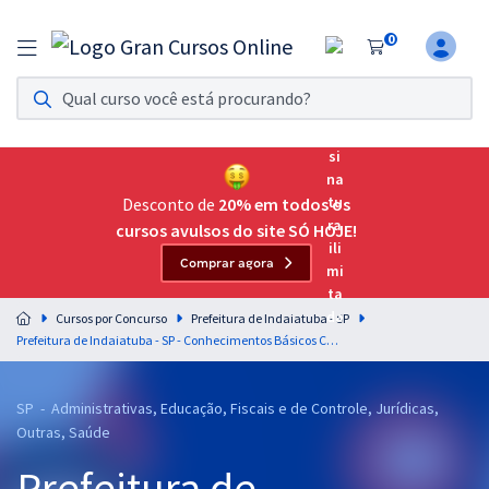
0
Assinatura Ilimitada 11
Acesso a todos os cursos. Teste grátis por 7 dias!
Assinatura OAB Até Passar
Acesso ilimitado a toda preparação para o Exame da
Desconto de
20% em todos os
Ordem, até você passar!
cursos avulsos do site SÓ HOJE!
Comprar agora
Residências Multiprofissionais
Preparação completa e intensiva para as principais
Cursos por Concurso
Prefeitura de Indaiatuba - SP
residências em saúde do Brasil
Prefeitura de Indaiatuba - SP - Conhecimentos Básicos Comuns aos Cargos do Quadro VI - Nível Superior - Saúde
Concursos
SP - Administrativas, Educação, Fiscais e de Controle, Jurídicas,
Assinatura Ilimitada
Outras, Saúde
Cursos 20% OFF
Prefeitura de