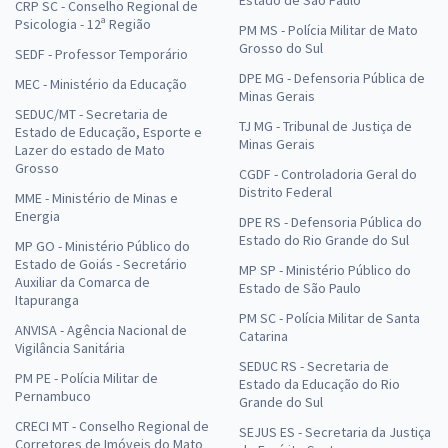
Estado de São Paulo
CRP SC - Conselho Regional de
Psicologia - 12ª Região
PM MS - Polícia Militar de Mato
Grosso do Sul
SEDF - Professor Temporário
DPE MG - Defensoria Pública de
MEC - Ministério da Educação
Minas Gerais
SEDUC/MT - Secretaria de
TJ MG - Tribunal de Justiça de
Estado de Educação, Esporte e
Minas Gerais
Lazer do estado de Mato
Grosso
CGDF - Controladoria Geral do
Distrito Federal
MME - Ministério de Minas e
Energia
DPE RS - Defensoria Pública do
Estado do Rio Grande do Sul
MP GO - Ministério Público do
Estado de Goiás - Secretário
MP SP - Ministério Público do
Auxiliar da Comarca de
Estado de São Paulo
Itapuranga
PM SC - Polícia Militar de Santa
ANVISA - Agência Nacional de
Catarina
Vigilância Sanitária
SEDUC RS - Secretaria de
PM PE - Polícia Militar de
Estado da Educação do Rio
Pernambuco
Grande do Sul
CRECI MT - Conselho Regional de
SEJUS ES - Secretaria da Justiça
Corretores de Imóveis do Mato