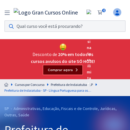
0
Assinatura Ilimitada 11
Acesso a todos os cursos. Teste grátis por 7 dias!
Assinatura OAB Até Passar
Acesso ilimitado a toda preparação para o Exame da
Desconto de
20% em todos os
Ordem, até você passar!
cursos avulsos do site SÓ HOJE!
Comprar agora
Residências Multiprofissionais
Preparação completa e intensiva para as principais
Cursos por Concurso
Prefeitura de Indaiatuba - SP
residências em saúde do Brasil
Prefeitura de Indaiatuba - SP - Língua Portuguesa para os Cargos do Quadro VII - Nível Superior - Saúde - Médicos/Dentistas
Concursos
SP - Administrativas, Educação, Fiscais e de Controle, Jurídicas,
Assinatura Ilimitada
Outras, Saúde
Cursos 20% OFF
Prefeitura de