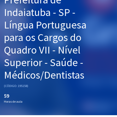
Pós
Indaiatuba - SP -
Graduação
Língua Portuguesa
OAB
para os Cargos do
Mentorias
Quadro VII - Nível
Questões grátis
Superior - Saúde -
Conteúdo gratuito
Médicos/Dentistas
Blog
Aprovados
(CÓDIGO: 195158)
59
Atendimento
Horas de aula