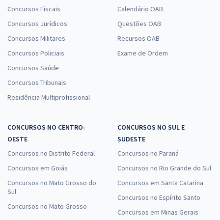
R$ 351,92
à vista
Concursos Fiscais
Calendário OAB
29,33
R$
ou 12x de
Concursos Jurídicos
Questões OAB
Economize R$ 87,98 (-20%)
Concursos Militares
Recursos OAB
Comprar
Concursos Policiais
Exame de Ordem
Concursos Saúde
Concursos Tribunais
EMBRAPA - Empresa Brasileira de Pesquisa Agropecuária - Opção
Residência Multiprofissional
40002284: Analista - Área: Gestão de Pessoas - Subárea: Folha de
Pagamento
R$ 439,92
à vista
CONCURSOS NO CENTRO-
CONCURSOS NO SUL E
36,66
R$
OESTE
ou 12x de
SUDESTE
Economize R$ 109,98 (-20%)
Concursos no Distrito Federal
Concursos no Paraná
Comprar
Concursos em Goiás
Concursos no Rio Grande do Sul
Concursos no Mato Grosso do
Concursos em Santa Catarina
Sul
Concursos no Espírito Santo
Concursos no Mato Grosso
Concursos em Minas Gerais
EMBRAPA - Empresa Brasileira de Pesquisa Agropecuária - Opção: