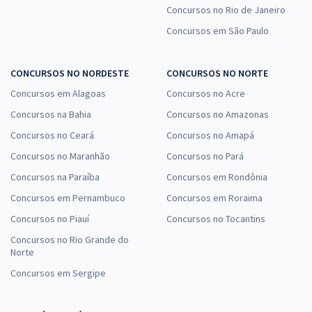
40000432 - Analista - Área - Transferência de Tecnologia e
Concursos no Rio de Janeiro
Comunicação - Subárea: Jornalismo
Concursos em São Paulo
R$ 439,92
à vista
36,66
R$
ou 12x de
CONCURSOS NO NORDESTE
CONCURSOS NO NORTE
Economize R$ 109,98 (-20%)
Concursos em Alagoas
Concursos no Acre
Comprar
Concursos na Bahia
Concursos no Amazonas
Concursos no Ceará
Concursos no Amapá
Concursos no Maranhão
Concursos no Pará
EMBRAPA - Empresa Brasileira de Pesquisa Agropecuária - Opção
Concursos na Paraíba
Concursos em Rondônia
40002042: Analista - Área: Ciência e Tecnologia de Alimentos -
Subárea: Análise Sensorial
Concursos em Pernambuco
Concursos em Roraima
R$ 439,92
à vista
Concursos no Piauí
Concursos no Tocantins
36,66
R$
ou 12x de
Concursos no Rio Grande do
Economize R$ 109,98 (-20%)
Norte
Comprar
Concursos em Sergipe