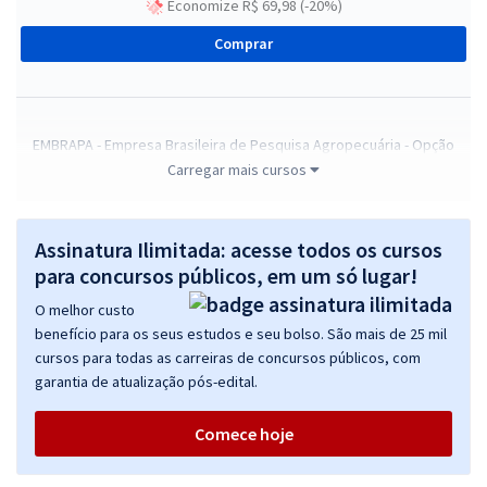
Economize R$ 69,98 (-20%)
Comprar
EMBRAPA - Empresa Brasileira de Pesquisa Agropecuária - Opção
40001388: Técnico – Área: Suprimento, Manutenção e Serviços –
Carregar mais cursos
Subárea: Ativos Patrimoniais e Imobiliário
R$ 335,92
à vista
Assinatura Ilimitada: acesse todos os cursos
27,99
R$
ou 12x de
para concursos públicos, em um só lugar!
Economize R$ 83,98 (-20%)
O melhor custo
Comprar
benefício para os seus estudos e seu bolso. São mais de 25 mil
cursos para todas as carreiras de concursos públicos, com
garantia de atualização pós-edital.
EMBRAPA - Empresa Brasileira de Pesquisa Agropecuária - Opção
Comece hoje
40000127: Técnico – Área: Suprimento, Manutenção e Serviços –
Subárea: Suporte à Gestão