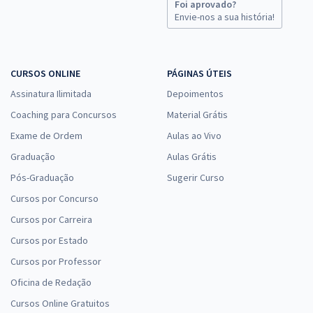
Foi aprovado?
Envie-nos a sua história!
EMBRAPA - Empresa Brasileira de Pesquisa Agropecuária - Opção
CURSOS ONLINE
PÁGINAS ÚTEIS
40002449: Técnico – Área: Orçamento e Finanças – Subárea:
Contabilidade
Assinatura Ilimitada
Depoimentos
R$ 351,92
à vista
Coaching para Concursos
Material Grátis
29,33
R$
ou 12x de
Exame de Ordem
Aulas ao Vivo
Economize R$ 87,98 (-20%)
Graduação
Aulas Grátis
Comprar
Pós-Graduação
Sugerir Curso
Cursos por Concurso
Cursos por Carreira
EMBRAPA - Empresa Brasileira de Pesquisa Agropecuária - Opção
Cursos por Estado
40001098: Analista – Área: Gestão de Pessoas – Subárea:
Cursos por Professor
Administração de Pessoas
Oficina de Redação
R$ 439,92
à vista
36,66
R$
ou 12x de
Cursos Online Gratuitos