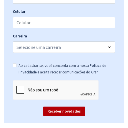
40000188: Técnico - Área: Laboratório e Campos Experienciais -
Subárea: Laboratório
Celular
R$ 351,92
à vista
29,33
R$
ou 12x de
Economize R$ 87,98 (-20%)
Carreira
Comprar
Ao cadastrar-se, você concorda com a nossa
Política de
EMBRAPA - Empresa Brasileira de Pesquisa Agropecuária - Opção
.
Privacidade
e aceita receber comunicações do Gran
40002271: Analista – Área: Suprimento, Manutenção e Serviços –
Subárea: Administrativo, Suprimento, Manutenção e Serviços
R$ 439,92
à vista
36,66
R$
ou 12x de
Economize R$ 109,98 (-20%)
Receber novidades
Comprar