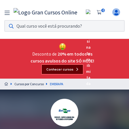
0
Assinatura Ilimitada 11
Acesso a todos os cursos. Teste grátis por 7 dias!
Assinatura OAB Até Passar
Acesso ilimitado a toda preparação para o Exame da
Desconto de
20% em todos os
Ordem, até você passar!
cursos avulsos do site SÓ HOJE!
Conhecer cursos
Residências Multiprofissionais
Preparação completa e intensiva para as principais
Cursos por Concurso
EMBRAPA
residências em saúde do Brasil
Concursos
Assinatura Ilimitada
Cursos 20% OFF