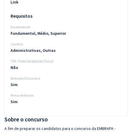
Link
Requisitos
Escolaridade
Fundamental, Médio, Superior
Carreira
Administrativas, Outras
TAF (Teste de Aptidão Física)
Não
Redação Discursiva
Sim
Prova de títulos
Sim
Sobre o concurso
A fim de preparar os candidatos para o concurso da EMBRAPA -