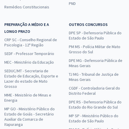
PND
Remédios Constitucionais
PREPARAÇÃO A MÉDIO E A
EMBRAPA - Empresa Brasileira de Pesquisa Agropecuária - Opção
OUTROS CONCURSOS
40002319: Analista – Área: Gestão de Pessoas - Subárea:
LONGO PRAZO
DPE SP - Defensoria Pública do
Desenvolvimento Humano
Estado de São Paulo
CRP SC - Conselho Regional de
Psicologia - 12ª Região
R$ 439,92
à vista
PM MS - Polícia Militar de Mato
36,66
Grosso do Sul
R$
ou 12x de
SEDF - Professor Temporário
Economize R$ 109,98 (-20%)
DPE MG - Defensoria Pública de
MEC - Ministério da Educação
Minas Gerais
Comprar
SEDUC/MT - Secretaria de
TJ MG - Tribunal de Justiça de
Estado de Educação, Esporte e
Minas Gerais
Lazer do estado de Mato
Grosso
CGDF - Controladoria Geral do
Distrito Federal
MME - Ministério de Minas e
EMBRAPA - Empresa Brasileira de Pesquisa Agropecuária - Opção
Energia
DPE RS - Defensoria Pública do
40001064: Analista - Área: Ciência e Tecnologia de Alimentos -
Estado do Rio Grande do Sul
MP GO - Ministério Público do
Subárea: Ciência de Alimentos
Estado de Goiás - Secretário
MP SP - Ministério Público do
R$ 343,92
à vista
Auxiliar da Comarca de
Estado de São Paulo
28,66
R$
Itapuranga
ou 12x de