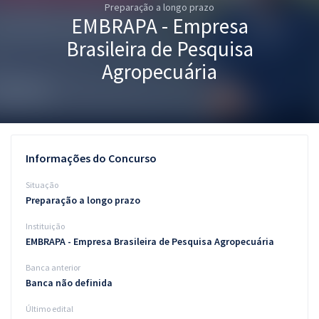
Preparação a longo prazo
Pós
EMBRAPA - Empresa
Graduação
Brasileira de Pesquisa
Agropecuária
OAB
Mentorias
Questões grátis
Informações do Concurso
Conteúdo gratuito
Situação
Preparação a longo prazo
Blog
Instituição
Aprovados
EMBRAPA - Empresa Brasileira de Pesquisa Agropecuária
Banca anterior
Atendimento
Banca não definida
Último edital