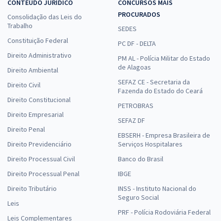
CONTEÚDO JURÍDICO
CONCURSOS MAIS
PROCURADOS
Consolidação das Leis do
EMBRAPA - Empresa Brasileira de Pesquisa Agropecuária - Opção
Trabalho
40000012: Analista – Área: Gestão de Pessoas - Subárea: Saúde
SEDES
Ocupacional
Constituição Federal
PC DF - DELTA
R$ 439,92
à vista
Direito Administrativo
PM AL - Polícia Militar do Estado
36,66
R$
ou 12x de
de Alagoas
Direito Ambiental
Economize R$ 109,98 (-20%)
SEFAZ CE - Secretaria da
Direito Civil
Fazenda do Estado do Ceará
Comprar
Direito Constitucional
PETROBRAS
Direito Empresarial
SEFAZ DF
Direito Penal
EBSERH - Empresa Brasileira de
EMBRAPA - Empresa Brasileira de Pesquisa Agropecuária - Opção
Direito Previdenciário
Serviços Hospitalares
40000648: Analista – Área: Transferência de Tecnologia e
Direito Processual Civil
Banco do Brasil
Comunicação - Subárea: Comunicação
Direito Processual Penal
IBGE
R$ 439,92
à vista
36,66
R$
Direito Tributário
INSS - Instituto Nacional do
ou 12x de
Seguro Social
Economize R$ 109,98 (-20%)
Leis
PRF - Polícia Rodoviária Federal
Comprar
Leis Complementares