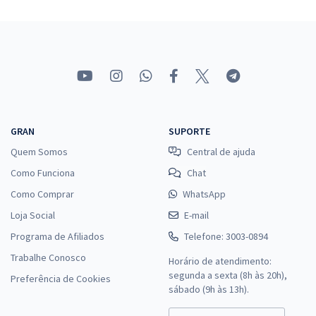
EMBRAPA - Empresa Brasileira de Pesquisa Agropecuária - Opção
40000262: Técnico – Área: Laboratório e Campos Experimentais -
Subárea: Bioquímica e Biologia Molecular
R$ 351,92
à vista
29,33
R$
ou 12x de
Economize R$ 87,98 (-20%)
GRAN
SUPORTE
Comprar
Quem Somos
Central de ajuda
Como Funciona
Chat
Como Comprar
WhatsApp
EMBRAPA - Empresa Brasileira de Pesquisa Agropecuária - Opção:
Loja Social
40000141: Analista - Área: Laboratórios e Campos Experimentais -
E-mail
Subárea: Química
Programa de Afiliados
Telefone: 3003-0894
R$ 439,92
à vista
Trabalhe Conosco
Horário de atendimento:
36,66
R$
ou 12x de
segunda a sexta (8h às 20h),
Preferência de Cookies
Economize R$ 109,98 (-20%)
sábado (9h às 13h).
Comprar