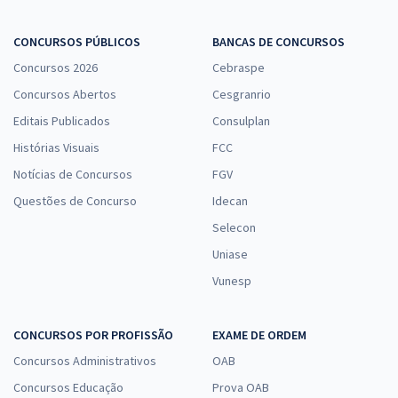
Economize R$ 109,98 (-20%)
Comprar
CONCURSOS PÚBLICOS
BANCAS DE CONCURSOS
Concursos 2026
Cebraspe
Concursos Abertos
Cesgranrio
EMBRAPA - Empresa Brasileira de Pesquisa Agropecuária - Opção
Editais Publicados
Consulplan
40002223: Analista - Área: Orçamento e Finanças - Subárea:
Histórias Visuais
FCC
Contabilidade
Notícias de Concursos
FGV
R$ 439,92
à vista
Questões de Concurso
Idecan
36,66
R$
ou 12x de
Economize R$ 109,98 (-20%)
Selecon
Uniase
Comprar
Vunesp
CONCURSOS POR PROFISSÃO
EXAME DE ORDEM
EMBRAPA - Empresa Brasileira de Pesquisa Agropecuária - Opção
40001814: Técnico - Área: Gestão de Pessoas - Subárea: Segurança e
Concursos Administrativos
OAB
Saúde do Trabalho
Concursos Educação
Prova OAB