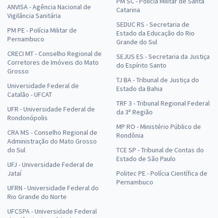
PM SC - Polícia Militar de Santa
Economize R$ 85,98 (-20%)
ANVISA - Agência Nacional de
Catarina
Vigilância Sanitária
Comprar
SEDUC RS - Secretaria de
PM PE - Polícia Militar de
Estado da Educação do Rio
Pernambuco
Grande do Sul
CRECI MT - Conselho Regional de
SEJUS ES - Secretaria da Justiça
Corretores de Imóveis do Mato
do Espírito Santo
EMBRAPA - Empresa Brasileira de Pesquisa Agropecuária - Opção:
Grosso
40004569 - Analista - Área - Transferência de Tecnologia e
TJ BA - Tribunal de Justiça do
Universidade Federal de
Comunicação - Subárea: Gestão de Instrumentos de Parcerias e
Estado da Bahia
Catalão - UFCAT
Negócios
TRF 3 - Tribunal Regional Federal
UFR - Universidade Federal de
da 3ª Região
R$ 439,92
à vista
Rondonópolis
36,66
R$
ou 12x de
MP RO - Ministério Público de
CRA MS - Conselho Regional de
Economize R$ 109,98 (-20%)
Rondônia
Administração do Mato Grosso
do Sul
TCE SP - Tribunal de Contas do
Comprar
Estado de São Paulo
UFJ - Universidade Federal de
Jataí
Politec PE - Polícia Científica de
Pernambuco
UFRN - Universidade Federal do
Rio Grande do Norte
EMBRAPA - Empresa Brasileira de Pesquisa Agropecuária - Opção
40002289: Analista – Área: Gestão de Pessoas – Subárea: Segurança
UFCSPA - Universidade Federal