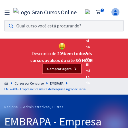
0
Assinatura Ilimitada 11
Acesso a todos os cursos. Teste grátis por 7 dias!
Assinatura OAB Até Passar
Acesso ilimitado a toda preparação para o Exame da
Desconto de
20% em todos os
Ordem, até você passar!
cursos avulsos do site SÓ HOJE!
Comprar agora
Residências Multiprofissionais
Preparação completa e intensiva para as principais
Cursos por Concurso
EMBRAPA
residências em saúde do Brasil
EMBRAPA - Empresa Brasileira de Pesquisa Agropecuária - Opção 40002289: Analista – Área: Gestão de Pessoas – Subárea: Segurança e Saúde do Trabalho
Concursos
Nacional - Administrativas, Outras
Assinatura Ilimitada
EMBRAPA - Empresa
Cursos 20% OFF