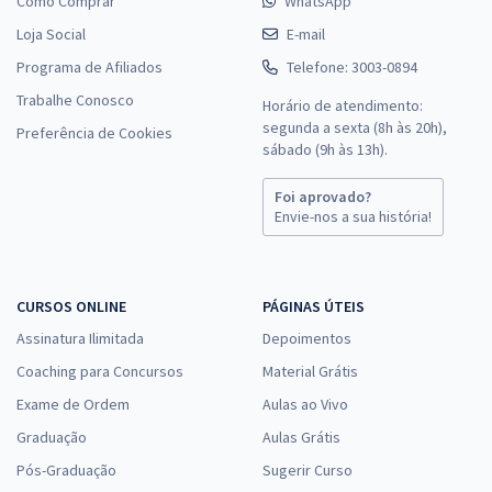
Como Comprar
WhatsApp
Loja Social
E-mail
Programa de Afiliados
Telefone: 3003-0894
Trabalhe Conosco
Horário de atendimento:
segunda a sexta (8h às 20h),
Preferência de Cookies
sábado (9h às 13h).
Foi aprovado?
Envie-nos a sua história!
CURSOS ONLINE
PÁGINAS ÚTEIS
Assinatura Ilimitada
Depoimentos
Coaching para Concursos
Material Grátis
Exame de Ordem
Aulas ao Vivo
Graduação
Aulas Grátis
Pós-Graduação
Sugerir Curso