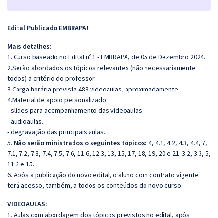
Edital Publicado EMBRAPA!
Mais detalhes:
1. Curso baseado no Edital nº 1 - EMBRAPA, de 05 de Dezembro 2024.
2.Serão abordados os tópicos relevantes (não necessariamente
todos) a critério do professor.
3.Carga horária prevista 483 videoaulas, aproximadamente.
4.Material de apoio personalizado:
- slides para acompanhamento das videoaulas.
- audioaulas.
- degravação das principais aulas.
5.
Não serão ministrados o seguintes tópicos:
4, 4.1, 4.2,
4.3, 4.4, 7,
7.1, 7.2, 7.3, 7.4, 7.5, 7.6, 11.6, 12.3, 13, 15, 17, 18, 19, 20 e 21. 3.2, 3.3, 5,
11.2 e 15.
6. Após a publicação do novo edital, o aluno com contrato vigente
terá acesso, também, a todos os conteúdos do novo curso.
VIDEOAULAS:
1. Aulas com abordagem dos tópicos previstos no edital, após