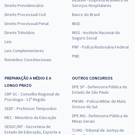
Direito Previdenciário
Serviços Hospitalares
Direito Processual Civil
Banco do Brasil
Direito Processual Penal
IBGE
Direito Tributário
INSS - Instituto Nacional do
Seguro Social
Leis
PRF - Polícia Rodoviária Federal
Leis Complementares
PND
Remédios Constitucionais
PREPARAÇÃO A MÉDIO E A
OUTROS CONCURSOS
LONGO PRAZO
DPE SP - Defensoria Pública do
Estado de São Paulo
CRP SC - Conselho Regional de
Psicologia - 12ª Região
PM MS - Polícia Militar de Mato
Grosso do Sul
SEDF - Professor Temporário
DPE MG - Defensoria Pública de
MEC - Ministério da Educação
Minas Gerais
SEDUC/MT - Secretaria de
TJ MG - Tribunal de Justiça de
Estado de Educação, Esporte e