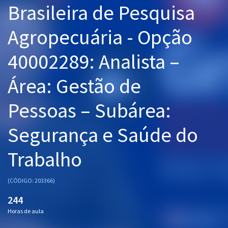
Brasileira de Pesquisa
Pós
Agropecuária - Opção
Graduação
40002289: Analista –
OAB
Área: Gestão de
Mentorias
Pessoas – Subárea:
Questões grátis
Conteúdo gratuito
Segurança e Saúde do
Blog
Trabalho
Aprovados
(CÓDIGO: 203366)
Atendimento
244
Horas de aula