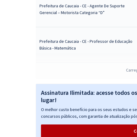
Prefeitura de Caucaia - CE - Agente De Suporte
Gerencial – Motorista Categoria “D”
Prefeitura de Caucaia - CE - Professor de Educação
Básica - Matemática
Carre
Prefeitura de Caucaia - CE - Psicólogo
Assinatura Ilimitada: acesse todos o
lugar!
O melhor custo benefício para os seus estudos e seu
Prefeitura de Caucaia - CE - Guarda Municipal
concursos públicos, com garantia de atualização pós
C