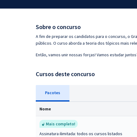
Pós
Graduação
Sobre o concurso
OAB
A fim de preparar os candidatos para o concurso, o G
públicos. O curso aborda a teoria dos tópicos mais rele
Mentorias
Então, vamos unir nossas forças! Vamos estudar juntos
Questões grátis
Cursos deste concurso
Conteúdo gratuito
Blog
Pacotes
Aprovados
Nome
Atendimento
Mais completo!
Assinatura ilimitada: todos os cursos listados