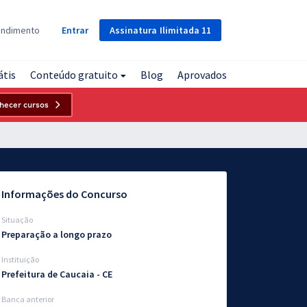
Assinatura
Ilimitada
11
endimento
Entrar
átis
Conteúdo gratuito
Blog
Aprovados
hecer cursos
Informações do Concurso
Situação
Preparação a longo prazo
Instituição
Prefeitura de Caucaia - CE
Banca anterior