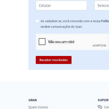
Prefeitura de Caucaia - CE - Agente de Suporte Em
Educação – Auxiliar de Sala
Ao cadastrar-se, você concorda com a nossa
Polít
.
receber comunicações do Gran
Receber novidades
GRAN
SUPOR
Quem Somos
Cen