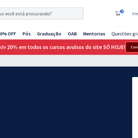
0
At
20% OFF
Pós
Graduação
OAB
Mentorias
Questões gr
 de
20% em todos os cursos avulsos do site SÓ HOJE!
Con