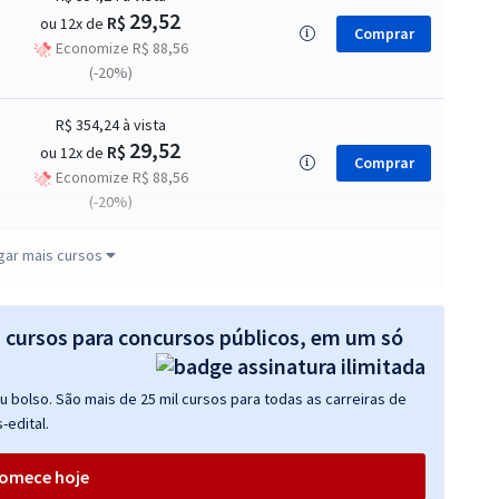
29,52
R$
ou 12x de
Comprar
Economize R$ 88,56
(-20%)
R$ 354,24
à vista
29,52
R$
ou 12x de
Comprar
Economize R$ 88,56
(-20%)
R$ 479,99
à vista
gar mais cursos
40,00
R$
ou 12x de
Comprar
Economize R$ 120,00
(-20%)
s cursos para concursos públicos, em um só
R$ 354,24
à vista
 bolso. São mais de 25 mil cursos para todas as carreiras de
29,52
R$
ou 12x de
Comprar
-edital.
Economize R$ 88,56
(-20%)
omece hoje