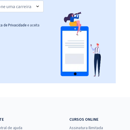
R$ 354,24
à vista
29,52
R$
ou 12x de
Comprar
Economize R$ 88,56
ica de Privacidade
e aceita
(-20%)
TE
CURSOS ONLINE
tral de ajuda
Assinatura Ilimitada