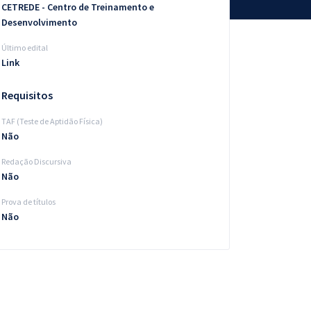
CETREDE - Centro de Treinamento e
Desenvolvimento
Último edital
Link
Requisitos
TAF (Teste de Aptidão Física)
Não
Redação Discursiva
Não
Prova de títulos
Não