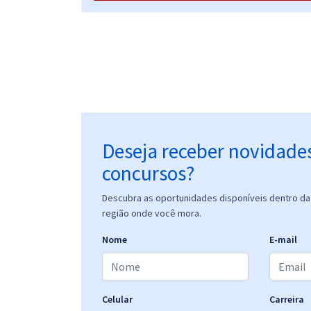
Prefeitura de Caucaia - CE - Agente de Combate as
Endemias
Prefeitura de Caucaia - CE - Enfermeiro
Deseja receber novidade
concursos?
Prefeitura de Caucaia - CE - Professor de Educação
Descubra as oportunidades disponíveis dentro da 
Básica - Pedagogo
região onde você mora.
Nome
E-mail
Prefeitura de Caucaia - CE - Professor de Educação
Básica - Educação Infantil
Celular
Carreira