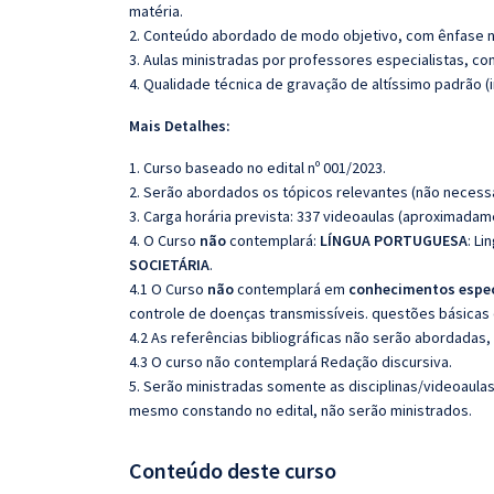
matéria.
2. Conteúdo abordado de modo objetivo, com ênfase n
3. Aulas ministradas por professores especialistas, co
4. Qualidade técnica de gravação de altíssimo padrão 
Mais Detalhes:
1. Curso baseado no edital nº 001/2023.
2. Serão abordados os tópicos relevantes (não necessa
3. Carga horária prevista: 337 videoaulas (aproximadam
4. O Curso
não
contemplará:
LÍNGUA PORTUGUESA
: L
SOCIETÁRIA
.
4.1 O Curso
não
contemplará em
conhecimentos espec
controle de doenças transmissíveis. questões básica
4.2 As referências bibliográficas não serão abordadas,
4.3 O curso não contemplará Redação discursiva.
5. Serão ministradas somente as disciplinas/videoaula
mesmo constando no edital, não serão ministrados.
Conteúdo deste curso