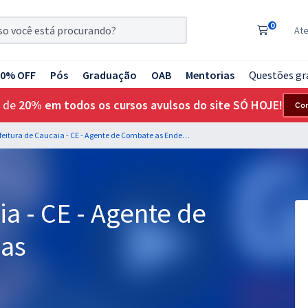
0
At
20% OFF
Pós
Graduação
OAB
Mentorias
Questões gr
 de
20% em todos os cursos avulsos do site SÓ HOJE!
Co
Prefeitura de Caucaia - CE - Agente de Combate as Endemias
ia - CE - Agente de
as