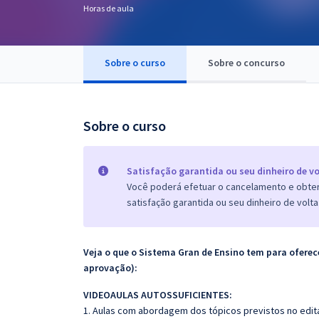
Horas de aula
Pós
Graduação
Sobre o curso
Sobre o concurso
OAB
Mentorias
Sobre o curso
Questões grátis
Satisfação garantida ou seu dinheiro de vo
Conteúdo gratuito
Você poderá efetuar o cancelamento e obter 
satisfação garantida ou seu dinheiro de volta
Blog
Aprovados
Veja o que o Sistema Gran de Ensino tem para ofer
aprovação):
Atendimento
VIDEOAULAS AUTOSSUFICIENTES:
1. Aulas com abordagem dos tópicos previstos no edita