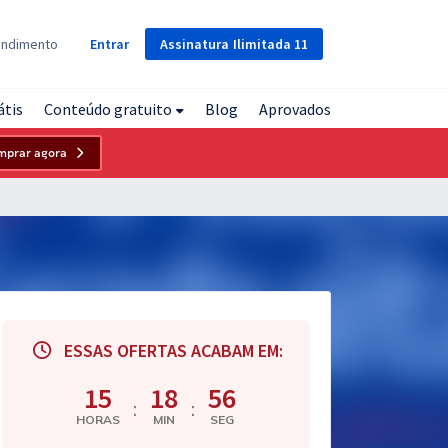
Assinatura
Ilimitada
11
endimento
Entrar
átis
Conteúdo gratuito
Blog
Aprovados
mprar agora
ESSAS OFERTAS ACABAM EM:
15
18
56
:
:
HORAS
MIN
SEG