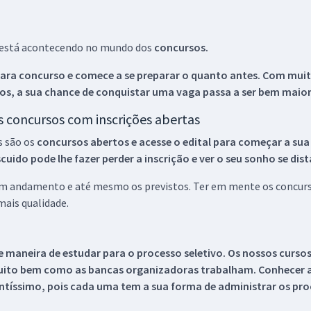
ue está acontecendo no mundo dos
concursos.
ara concurso e comece a se preparar o quanto antes. Com muita
os, a sua chance de conquistar uma vaga passa a ser bem maior
os concursos com inscrições abertas
s são os
concursos abertos e acesse o edital para começar a sua
ido pode lhe fazer perder a inscrição e ver o seu sonho se dis
 em andamento e até mesmo os previstos. Ter em mente os concurso
ais qualidade.
 maneira de estudar para o processo seletivo. Os nossos curso
uito bem como as bancas organizadoras trabalham. Conhecer a
tíssimo, pois cada uma tem a sua forma de administrar os proc