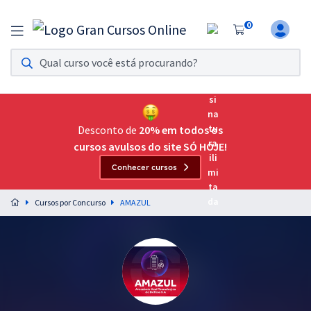
0
Assinatura Ilimitada 11
Acesso a todos os cursos. Teste grátis por 7 dias!
Assinatura OAB Até Passar
Acesso ilimitado a toda preparação para o Exame da
Desconto de
20% em todos os
Ordem, até você passar!
cursos avulsos do site SÓ HOJE!
Conhecer cursos
Residências Multiprofissionais
Preparação completa e intensiva para as principais
Cursos por Concurso
AMAZUL
residências em saúde do Brasil
Concursos
Assinatura Ilimitada
Cursos 20% OFF