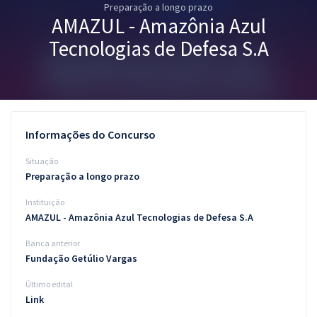
Preparação a longo prazo
Pós
AMAZUL - Amazônia Azul
Graduação
Tecnologias de Defesa S.A
OAB
Mentorias
Informações do Concurso
Questões grátis
Situação
Conteúdo gratuito
Preparação a longo prazo
Instituição
Blog
AMAZUL - Amazônia Azul Tecnologias de Defesa S.A
Aprovados
Banca anterior
Fundação Getúlio Vargas
Atendimento
Último edital
Link