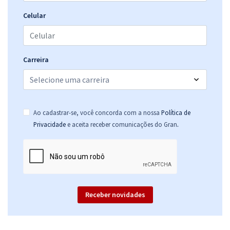
Informação
Celular
R$ 447,84
à vista
37,32
R$
ou 12x de
Economize R$ 111,96 (-20%)
Carreira
Comprar
Ao cadastrar-se, você concorda com a nossa
Política de
AMAZUL - Amazônia Azul Tecnologias de Defesa S.A - Analista em
.
Privacidade
e aceita receber comunicações do Gran
Desenvolvimento de Tecnologia Nuclear e Defesa - Perfil 12:
Psicólogo
R$ 479,92
à vista
39,99
R$
ou 12x de
Economize R$ 119,98 (-20%)
Receber novidades
Comprar