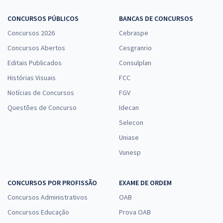
Comprar
CONCURSOS PÚBLICOS
BANCAS DE CONCURSOS
Concursos 2026
Cebraspe
Concursos Abertos
Cesgranrio
AMAZUL - Amazônia Azul Tecnologias de Defesa S.A - Conhecimentos
Editais Publicados
Consulplan
Específicos para Analista em Desenvolvimento de Tecnologia
Histórias Visuais
FCC
Nuclear e Defesa - Perfil 8: Contador
Notícias de Concursos
FGV
R$ 327,84
à vista
Questões de Concurso
Idecan
27,32
R$
ou 12x de
Economize R$ 81,96 (-20%)
Selecon
Uniase
Comprar
Vunesp
CONCURSOS POR PROFISSÃO
EXAME DE ORDEM
AMAZUL - Amazônia Azul Tecnologias de Defesa S.A - Técnico em
Desenvolvimento de Tecnologia Nuclear e Defesa - Perfil 22: Técnico
Concursos Administrativos
OAB
em Contabilidade
Concursos Educação
Prova OAB
R$ 295,84
à vista