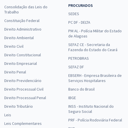
PROCURADOS
Consolidação das Leis do
AMAZUL - Amazônia Azul Tecnologias de Defesa S.A. -
Trabalho
Conhecimentos Específicos para o Perfil 2: Analista de
SEDES
Administração
Constituição Federal
PC DF - DELTA
R$ 239,84
à vista
Direito Administrativo
PM AL - Polícia Militar do Estado
19,99
R$
ou 12x de
de Alagoas
Direito Ambiental
Economize R$ 59,96 (-20%)
SEFAZ CE - Secretaria da
Direito Civil
Fazenda do Estado do Ceará
Comprar
Direito Constitucional
PETROBRAS
Direito Empresarial
SEFAZ DF
Direito Penal
EBSERH - Empresa Brasileira de
AMAZUL - Amazônia Azul Tecnologias de Defesa S.A - Técnico de
Direito Previdenciário
Serviços Hospitalares
Informática
Direito Processual Civil
Banco do Brasil
R$ 375,84
à vista
Direito Processual Penal
IBGE
31,32
R$
ou 12x de
Direito Tributário
INSS - Instituto Nacional do
Economize R$ 93,96 (-20%)
Seguro Social
Leis
Comprar
PRF - Polícia Rodoviária Federal
Leis Complementares