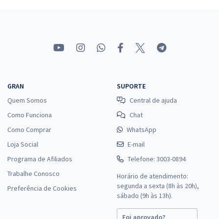
AMAZUL - Amazônia Azul Tecnologias de Defesa S.A - Técnico em
Desenvolvimento de Tecnologia Nuclear e Defesa - Perfil 14: Técnico
de Enfermagem do Trabalho
R$ 354,24
à vista
29,52
R$
ou 12x de
Economize R$ 88,56 (-20%)
GRAN
SUPORTE
Comprar
Quem Somos
Central de ajuda
Como Funciona
Chat
Como Comprar
WhatsApp
AMAZUL - Amazônia Azul Tecnologias de Defesa S.A - Conhecimentos
Loja Social
Específicos para o Cargo de Técnico em Desenvolvimento de
E-mail
Tecnologia Nuclear e Defesa - Perfil 14: Técnico de Enfermagem do
Programa de Afiliados
Telefone: 3003-0894
Trabalho
Trabalhe Conosco
Horário de atendimento:
R$ 306,24
à vista
segunda a sexta (8h às 20h),
Preferência de Cookies
25,52
R$
ou 12x de
sábado (9h às 13h).
Economize R$ 76,56 (-20%)
Foi aprovado?