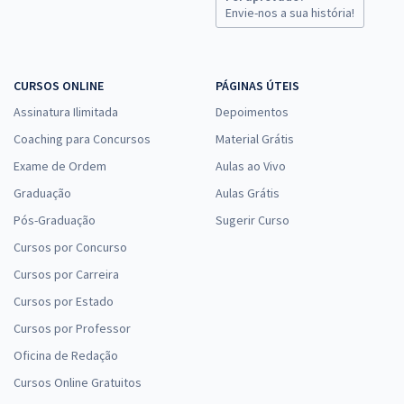
Comprar
Envie-nos a sua história!
CURSOS ONLINE
PÁGINAS ÚTEIS
AMAZUL - Amazônia Azul Tecnologias de Defesa S.A - Conhecimentos
Específicos Para o Cargo de Perfil 12: Psicólogo com a Equipe Gran
Assinatura Ilimitada
Depoimentos
R$ 306,24
à vista
Coaching para Concursos
Material Grátis
25,52
R$
ou 12x de
Exame de Ordem
Aulas ao Vivo
Economize R$ 76,56 (-20%)
Graduação
Aulas Grátis
Comprar
Pós-Graduação
Sugerir Curso
Cursos por Concurso
Cursos por Carreira
AMAZUL - Amazônia Azul Tecnologias de Defesa S.A - Analista em
Cursos por Estado
Desenvolvimento de Tecnologia Nuclear e Defesa - Perfil 8:
Cursos por Professor
Contador
Oficina de Redação
R$ 367,84
à vista
30,65
R$
ou 12x de
Cursos Online Gratuitos
Economize R$ 91,96 (-20%)