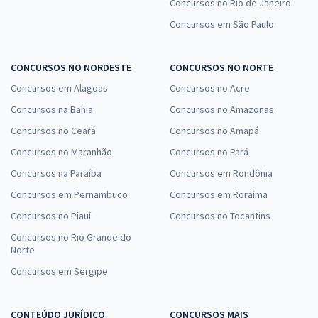
Concursos no Rio de Janeiro
Químico (Módulo Especial)
Concursos em São Paulo
R$ 335,84
à vista
27,99
R$
ou 12x de
CONCURSOS NO NORDESTE
CONCURSOS NO NORTE
Economize R$ 83,96 (-20%)
Concursos em Alagoas
Concursos no Acre
Comprar
Concursos na Bahia
Concursos no Amazonas
Concursos no Ceará
Concursos no Amapá
Concursos no Maranhão
Concursos no Pará
AMAZUL - Amazônia Azul Tecnologias de Defesa S.A - Técnico em
Concursos na Paraíba
Concursos em Rondônia
Desenvolvimento de Tecnologia Nuclear e Defesa - Perfil 23: Técnico
em Segurança do Trabalho
Concursos em Pernambuco
Concursos em Roraima
R$ 335,84
à vista
Concursos no Piauí
Concursos no Tocantins
27,99
R$
ou 12x de
Concursos no Rio Grande do
Economize R$ 83,96 (-20%)
Norte
Comprar
Concursos em Sergipe
CONTEÚDO JURÍDICO
CONCURSOS MAIS