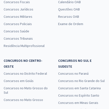
Concursos Fiscais
Calendário OAB
24,65
R$
ou 12x de
Concursos Jurídicos
Questões OAB
Economize R$ 73,96 (-20%)
Concursos Militares
Recursos OAB
Comprar
Concursos Policiais
Exame de Ordem
Concursos Saúde
Concursos Tribunais
AMAZUL - Amazônia Azul Tecnologias de Defesa S.A - Conhecimentos
Residência Multiprofissional
Específicos para Técnico em Desenvolvimento de Tecnologia
Nuclear e Defesa - Perfil 22: Técnico em Contabilidade
R$ 263,84
à vista
CONCURSOS NO CENTRO-
CONCURSOS NO SUL E
21,99
R$
OESTE
ou 12x de
SUDESTE
Economize R$ 65,96 (-20%)
Concursos no Distrito Federal
Concursos no Paraná
Comprar
Concursos em Goiás
Concursos no Rio Grande do Sul
Concursos no Mato Grosso do
Concursos em Santa Catarina
Sul
Concursos no Espírito Santo
Concursos no Mato Grosso
Concursos em Minas Gerais
AMAZUL - Amazônia Azul Tecnologias de Defesa S.A - Especialista em
Desenvolvimento de Tecnologia Nuclear e Defesa - Perfil 22: