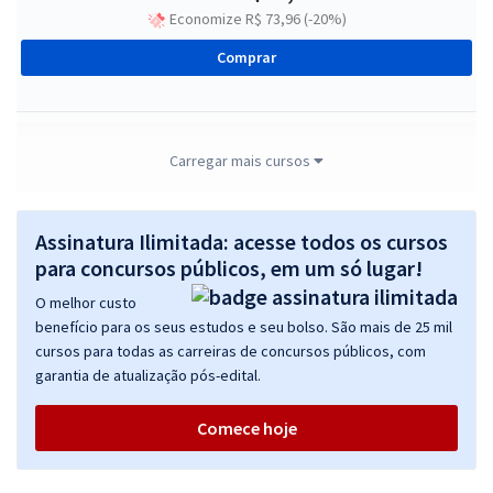
Economize R$ 73,96 (-20%)
Comprar
AMAZUL - Amazônia Azul Tecnologias de Defesa S.A. - Perfil 2:
Carregar mais cursos
Analista de Administração
R$ 351,84
à vista
Assinatura Ilimitada: acesse todos os cursos
29,32
R$
ou 12x de
para concursos públicos, em um só lugar!
Economize R$ 87,96 (-20%)
O melhor custo
Comprar
benefício para os seus estudos e seu bolso. São mais de 25 mil
cursos para todas as carreiras de concursos públicos, com
garantia de atualização pós-edital.
AMAZUL - Amazônia Azul Tecnologias de Defesa S.A. -
Comece hoje
Conhecimentos Específicos para Especialidade - Analista de
Negócios (Pré-Edital)
R$ 295,84
à vista