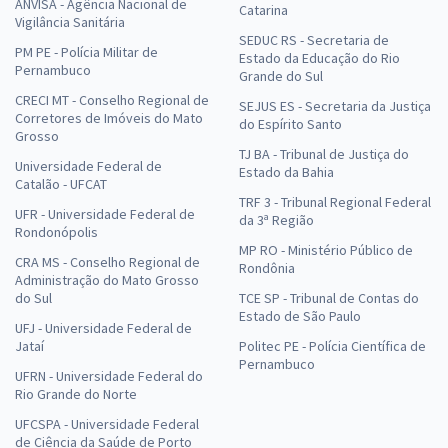
ANVISA - Agência Nacional de
Catarina
Vigilância Sanitária
SEDUC RS - Secretaria de
PM PE - Polícia Militar de
Estado da Educação do Rio
Pernambuco
Grande do Sul
CRECI MT - Conselho Regional de
SEJUS ES - Secretaria da Justiça
Corretores de Imóveis do Mato
do Espírito Santo
Grosso
TJ BA - Tribunal de Justiça do
Universidade Federal de
Estado da Bahia
Catalão - UFCAT
TRF 3 - Tribunal Regional Federal
UFR - Universidade Federal de
da 3ª Região
Rondonópolis
MP RO - Ministério Público de
CRA MS - Conselho Regional de
Rondônia
Administração do Mato Grosso
do Sul
TCE SP - Tribunal de Contas do
Estado de São Paulo
UFJ - Universidade Federal de
Jataí
Politec PE - Polícia Científica de
Pernambuco
UFRN - Universidade Federal do
Rio Grande do Norte
UFCSPA - Universidade Federal
de Ciência da Saúde de Porto