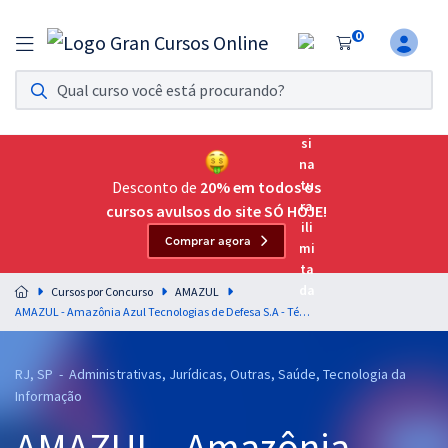
0
Assinatura Ilimitada 11
Acesso a todos os cursos. Teste grátis por 7 dias!
Assinatura OAB Até Passar
Acesso ilimitado a toda preparação para o Exame da
Desconto de
20% em todos os
Ordem, até você passar!
cursos avulsos do site SÓ HOJE!
Comprar agora
Residências Multiprofissionais
Preparação completa e intensiva para as principais
Cursos por Concurso
AMAZUL
residências em saúde do Brasil
AMAZUL - Amazônia Azul Tecnologias de Defesa S.A - Técnico em Desenvolvimento de Tecnologia Nuclear e Defesa - Perfil 14: Técnico de Enfermagem do Trabalho
Concursos
RJ, SP - Administrativas, Jurídicas, Outras, Saúde, Tecnologia da
Assinatura Ilimitada
Informação
Cursos 20% OFF
AMAZUL - Amazônia