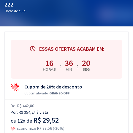
222
Horas de aula
ESSAS OFERTAS ACABAM EM:
16
36
19
:
:
HORAS
MIN
SEG
Cupom de 20% de desconto
Cupom ativado:
GRAN20-OFF
De:
R$ 442,80
Por:
R$ 354,24
à vista
R$ 29,52
ou
12x de
Economize R$ 88,56 (-20%)