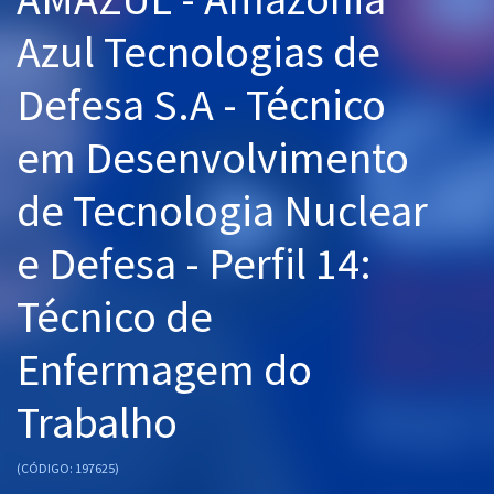
Pós
Azul Tecnologias de
Graduação
Defesa S.A - Técnico
OAB
em Desenvolvimento
Mentorias
de Tecnologia Nuclear
Questões grátis
e Defesa - Perfil 14:
Conteúdo gratuito
Técnico de
Blog
Enfermagem do
Aprovados
Trabalho
Atendimento
(CÓDIGO: 197625)