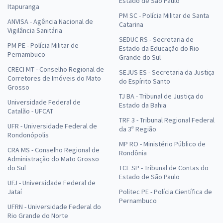
Estado de São Paulo
Itapuranga
PM SC - Polícia Militar de Santa
ANVISA - Agência Nacional de
Catarina
Vigilância Sanitária
SEDUC RS - Secretaria de
PM PE - Polícia Militar de
Estado da Educação do Rio
Pernambuco
Grande do Sul
CRECI MT - Conselho Regional de
SEJUS ES - Secretaria da Justiça
Corretores de Imóveis do Mato
do Espírito Santo
Grosso
TJ BA - Tribunal de Justiça do
Universidade Federal de
Estado da Bahia
Catalão - UFCAT
TRF 3 - Tribunal Regional Federal
UFR - Universidade Federal de
da 3ª Região
Rondonópolis
MP RO - Ministério Público de
CRA MS - Conselho Regional de
Rondônia
Administração do Mato Grosso
do Sul
TCE SP - Tribunal de Contas do
Estado de São Paulo
UFJ - Universidade Federal de
Jataí
Politec PE - Polícia Científica de
Pernambuco
UFRN - Universidade Federal do
Rio Grande do Norte