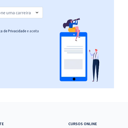
Economize R$ 99,96
(-20%)
R$ 543,84
à vista
45,32
R$
ou 12x de
Comprar
ica de Privacidade
e aceita
Economize R$ 135,96
(-20%)
R$ 351,84
à vista
29,32
R$
ou 12x de
Comprar
Economize R$ 87,96
(-20%)
R$ 367,84
à vista
30,65
R$
ou 12x de
Comprar
Economize R$ 91,96
(-20%)
R$ 624,72
à vista
TE
CURSOS ONLINE
52,06
R$
ou 12x de