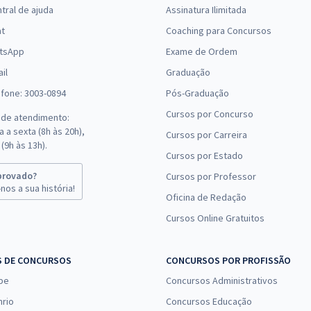
Comprar
tral de ajuda
Assinatura Ilimitada
Economize R$ 156,18
(-20%)
at
Coaching para Concursos
tsApp
Exame de Ordem
R$ 479,92
à vista
il
39,99
Graduação
R$
ou 12x de
Comprar
Economize R$ 119,98
efone: 3003-0894
Pós-Graduação
(-20%)
Cursos por Concurso
 de atendimento:
 a sexta (8h às 20h),
Cursos por Carreira
R$ 335,84
à vista
(9h às 13h).
27,99
R$
Cursos por Estado
ou 12x de
Comprar
Economize R$ 83,96
provado?
Cursos por Professor
(-20%)
nos a sua história!
Oficina de Redação
Cursos Online Gratuitos
R$ 239,92
à vista
19,99
R$
ou 12x de
Comprar
Economize R$ 59,98
S DE CONCURSOS
CONCURSOS POR PROFISSÃO
(-20%)
pe
Concursos Administrativos
R$ 287,04
à vista
nrio
Concursos Educação