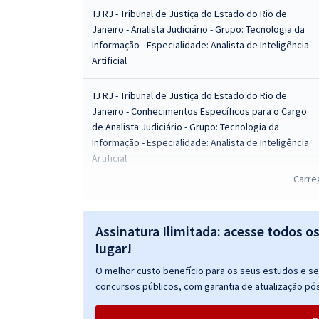
TJ RJ - Tribunal de Justiça do Estado do Rio de
Janeiro - Analista Judiciário - Grupo: Tecnologia da
Informação - Especialidade: Analista de Inteligência
Artificial
TJ RJ - Tribunal de Justiça do Estado do Rio de
Janeiro - Conhecimentos Específicos para o Cargo
de Analista Judiciário - Grupo: Tecnologia da
Informação - Especialidade: Analista de Inteligência
Artificial
Carre
TJ RJ - Tribunal de Justiça do Estado do Rio de
Janeiro - Analista Judiciário - Grupo: Tecnologia da
Informação - Especialidade: Analista de Gestão de
Assinatura Ilimitada: acesse todos o
TIC
lugar!
O melhor custo benefício para os seus estudos e seu
TJ RJ - Tribunal de Justiça do Estado do Rio de
concursos públicos, com garantia de atualização pós
Janeiro - Analista Judiciário - Grupo: Tecnologia da
Informação - Especialidade: Analista de Negócios