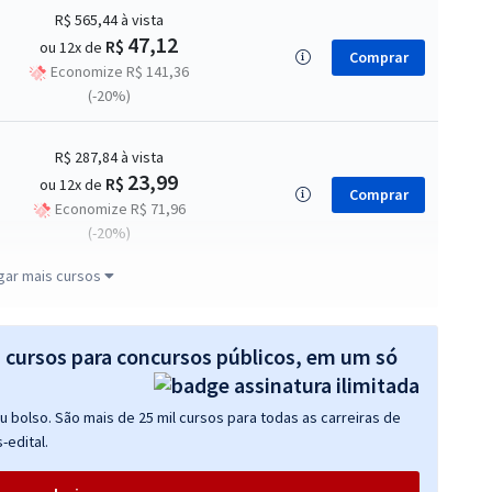
R$ 565,44
à vista
47,12
R$
ou 12x de
Comprar
Economize R$ 141,36
(-20%)
R$ 287,84
à vista
23,99
R$
ou 12x de
Comprar
Economize R$ 71,96
(-20%)
gar mais cursos
R$ 559,84
à vista
46,65
R$
ou 12x de
Comprar
Economize R$ 139,96
s cursos para concursos públicos, em um só
(-20%)
 bolso. São mais de 25 mil cursos para todas as carreiras de
R$ 399,84
à vista
-edital.
33,32
R$
ou 12x de
Comprar
Economize R$ 99,96