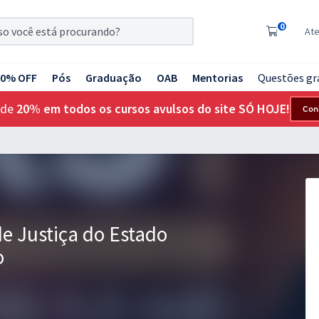
0
At
20% OFF
Pós
Graduação
OAB
Mentorias
Questões gr
 de
20% em todos os cursos avulsos do site SÓ HOJE!
Con
de Justiça do Estado
o