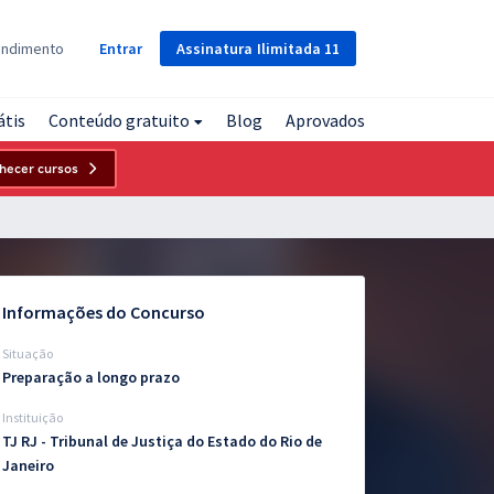
Assinatura
Ilimitada
11
endimento
Entrar
átis
Conteúdo gratuito
Blog
Aprovados
hecer cursos
Informações do Concurso
Situação
Preparação a longo prazo
Instituição
TJ RJ - Tribunal de Justiça do Estado do Rio de
Janeiro