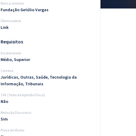
Banca anterior
Fundação Getúlio Vargas
Último edital
Link
Requisitos
Escolaridade
Médio, Superior
Carreira
Jurídicas, Outras, Saúde, Tecnologia da
Informação, Tribunais
TAF (Teste de Aptidão Física)
Não
Redação Discursiva
Sim
Prova de títulos