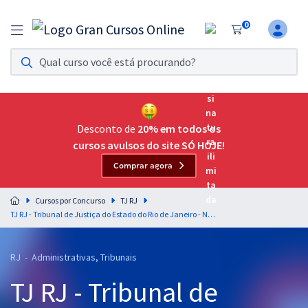
0
Assinatura Ilimitada 11
Acesso a todos os cursos. Teste grátis por 7 dias!
Assinatura OAB Até Passar
Acesso ilimitado a toda preparação para o Exame da
Desconto de
20% em todos os
Ordem, até você passar!
cursos avulsos do site SÓ HOJE!
Comprar agora
Residências Multiprofissionais
Preparação completa e intensiva para as principais
Cursos por Concurso
TJ RJ
residências em saúde do Brasil
TJ RJ - Tribunal de Justiça do Estado do Rio de Janeiro - Noções de Direito Constitucional para o Cargo de Técnico de Atividade Judiciária - Grupo: Nível Médio - Sem Especialidade - Professor: Luciano Dutra
Concursos
RJ - Administrativas, Tribunais
Assinatura Ilimitada
TJ RJ - Tribunal de
Cursos 20% OFF