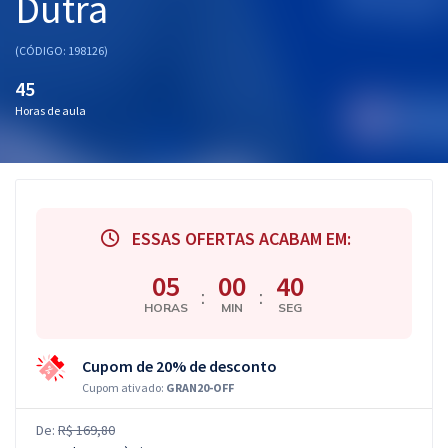
Dutra
(CÓDIGO: 198126)
45
Horas de aula
ESSAS OFERTAS ACABAM EM:
05
00
39
:
:
HORAS
MIN
SEG
Cupom de 20% de desconto
Cupom ativado:
GRAN20-OFF
De:
R$ 169,80