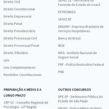
SEFAZ CE - Secretaria da
Direito Civil
Fazenda do Estado do Ceará
Direito Constitucional
PETROBRAS
Direito Empresarial
SEFAZ DF
Direito Penal
EBSERH - Empresa Brasileira de
Direito Previdenciário
Serviços Hospitalares
Direito Processual Civil
Banco do Brasil
Direito Processual Penal
IBGE
Direito Tributário
INSS - Instituto Nacional do
Seguro Social
Leis
PRF - Polícia Rodoviária Federal
Leis Complementares
PND
Remédios Constitucionais
PREPARAÇÃO A MÉDIO E A
OUTROS CONCURSOS
LONGO PRAZO
DPE SP - Defensoria Pública do
Estado de São Paulo
CRP SC - Conselho Regional de
Psicologia - 12ª Região
PM MS - Polícia Militar de Mato