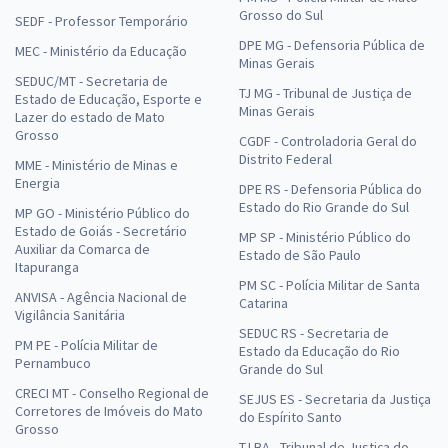
Grosso do Sul
SEDF - Professor Temporário
DPE MG - Defensoria Pública de
MEC - Ministério da Educação
Minas Gerais
SEDUC/MT - Secretaria de
TJ MG - Tribunal de Justiça de
Estado de Educação, Esporte e
Minas Gerais
Lazer do estado de Mato
Grosso
CGDF - Controladoria Geral do
Distrito Federal
MME - Ministério de Minas e
Energia
DPE RS - Defensoria Pública do
Estado do Rio Grande do Sul
MP GO - Ministério Público do
Estado de Goiás - Secretário
MP SP - Ministério Público do
Auxiliar da Comarca de
Estado de São Paulo
Itapuranga
PM SC - Polícia Militar de Santa
ANVISA - Agência Nacional de
Catarina
Vigilância Sanitária
SEDUC RS - Secretaria de
PM PE - Polícia Militar de
Estado da Educação do Rio
Pernambuco
Grande do Sul
CRECI MT - Conselho Regional de
SEJUS ES - Secretaria da Justiça
Corretores de Imóveis do Mato
do Espírito Santo
Grosso
TJ BA - Tribunal de Justiça do