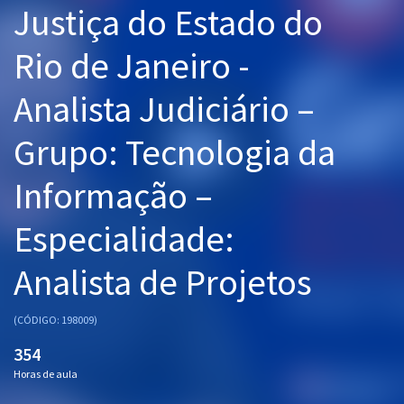
Justiça do Estado do
Pós
Rio de Janeiro -
Graduação
Analista Judiciário –
OAB
Grupo: Tecnologia da
Mentorias
Informação –
Questões grátis
Conteúdo gratuito
Especialidade:
Blog
Analista de Projetos
Aprovados
(CÓDIGO: 198009)
Atendimento
354
Horas de aula