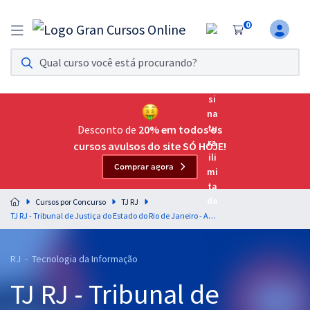
0
Assinatura Ilimitada 11
Acesso a todos os cursos. Teste grátis por 7 dias!
Assinatura OAB Até Passar
Acesso ilimitado a toda preparação para o Exame da
Desconto de
20% em todos os
Ordem, até você passar!
cursos avulsos do site SÓ HOJE!
Comprar agora
Residências Multiprofissionais
Preparação completa e intensiva para as principais
Cursos por Concurso
TJ RJ
residências em saúde do Brasil
TJ RJ - Tribunal de Justiça do Estado do Rio de Janeiro - Analista Judiciário – Grupo: Tecnologia da Informação – Especialidade: Analista de Projetos
Concursos
RJ - Tecnologia da Informação
Assinatura Ilimitada
TJ RJ - Tribunal de
Cursos 20% OFF