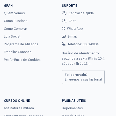
GRAN
SUPORTE
Quem Somos
Central de ajuda
Como Funciona
Chat
Como Comprar
WhatsApp
Loja Social
E-mail
Programa de Afiliados
Telefone: 3003-0894
Trabalhe Conosco
Horário de atendimento:
segunda a sexta (8h às 20h),
Preferência de Cookies
sábado (9h às 13h).
Foi aprovado?
Envie-nos a sua história!
CURSOS ONLINE
PÁGINAS ÚTEIS
Assinatura Ilimitada
Depoimentos
Coaching para Concursos
Material Grátis