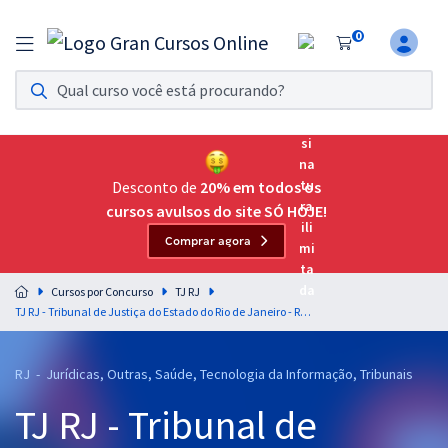
0
Assinatura Ilimitada 11
Acesso a todos os cursos. Teste grátis por 7 dias!
Assinatura OAB Até Passar
Acesso ilimitado a toda preparação para o Exame da
Desconto de
20% em todos os
Ordem, até você passar!
cursos avulsos do site SÓ HOJE!
Comprar agora
Residências Multiprofissionais
Preparação completa e intensiva para as principais
Cursos por Concurso
TJ RJ
residências em saúde do Brasil
TJ RJ - Tribunal de Justiça do Estado do Rio de Janeiro - Redação Discursiva para o Cargo de Analista Judiciário - Grupo: Nível Superior: Sem Especialidade - Professora: Letícia Bastos
Concursos
RJ - Jurídicas, Outras, Saúde, Tecnologia da Informação, Tribunais
Assinatura Ilimitada
TJ RJ - Tribunal de
Cursos 20% OFF