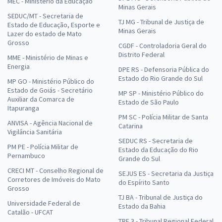
MEC - Ministério da Educação
Minas Gerais
SEDUC/MT - Secretaria de
TJ MG - Tribunal de Justiça de
Estado de Educação, Esporte e
Minas Gerais
Lazer do estado de Mato
Grosso
CGDF - Controladoria Geral do
Distrito Federal
MME - Ministério de Minas e
Energia
DPE RS - Defensoria Pública do
Estado do Rio Grande do Sul
MP GO - Ministério Público do
Estado de Goiás - Secretário
MP SP - Ministério Público do
Auxiliar da Comarca de
Estado de São Paulo
Itapuranga
PM SC - Polícia Militar de Santa
ANVISA - Agência Nacional de
Catarina
Vigilância Sanitária
SEDUC RS - Secretaria de
PM PE - Polícia Militar de
Estado da Educação do Rio
Pernambuco
Grande do Sul
CRECI MT - Conselho Regional de
SEJUS ES - Secretaria da Justiça
Corretores de Imóveis do Mato
do Espírito Santo
Grosso
TJ BA - Tribunal de Justiça do
Universidade Federal de
Estado da Bahia
Catalão - UFCAT
TRF 3 - Tribunal Regional Federal