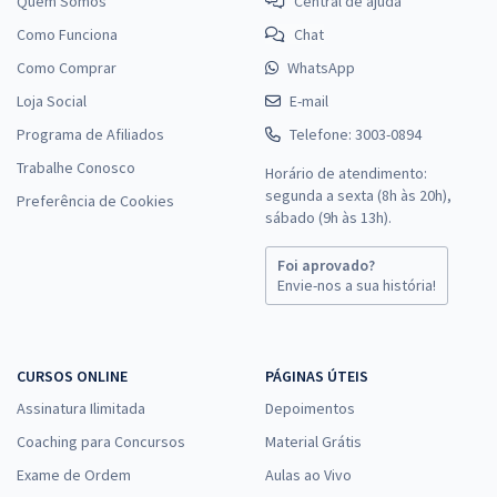
Quem Somos
Central de ajuda
Como Funciona
Chat
Como Comprar
WhatsApp
Loja Social
E-mail
Programa de Afiliados
Telefone: 3003-0894
Trabalhe Conosco
Horário de atendimento:
segunda a sexta (8h às 20h),
Preferência de Cookies
sábado (9h às 13h).
Foi aprovado?
Envie-nos a sua história!
CURSOS ONLINE
PÁGINAS ÚTEIS
Assinatura Ilimitada
Depoimentos
Coaching para Concursos
Material Grátis
Exame de Ordem
Aulas ao Vivo