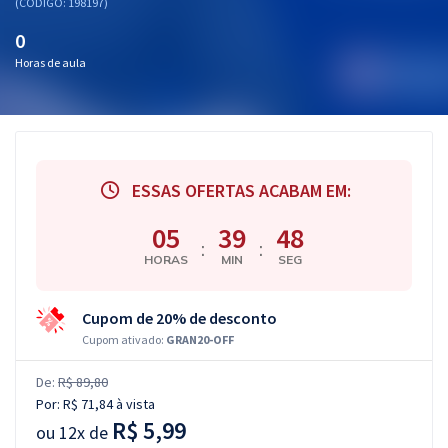
(CÓDIGO: 198197)
0
Horas de aula
ESSAS OFERTAS ACABAM EM:
05
39
48
:
:
HORAS
MIN
SEG
Cupom de 20% de desconto
Cupom ativado:
GRAN20-OFF
De:
R$ 89,80
Por:
R$ 71,84
à vista
R$ 5,99
ou
12x de