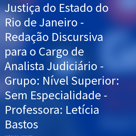
Justiça do Estado do
Pós
Rio de Janeiro -
Graduação
Redação Discursiva
OAB
para o Cargo de
Mentorias
Analista Judiciário -
Questões grátis
Conteúdo gratuito
Grupo: Nível Superior:
Blog
Sem Especialidade -
Aprovados
Professora: Letícia
Atendimento
Bastos