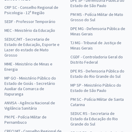
DPE SP - Defensoria Pública do
Estado de São Paulo
CRP SC - Conselho Regional de
Psicologia - 12ª Região
PM MS - Polícia Militar de Mato
Grosso do Sul
SEDF - Professor Temporário
DPE MG - Defensoria Pública de
MEC - Ministério da Educação
Minas Gerais
SEDUC/MT - Secretaria de
TJ MG - Tribunal de Justiça de
Estado de Educação, Esporte e
Minas Gerais
Lazer do estado de Mato
Grosso
CGDF - Controladoria Geral do
Distrito Federal
MME - Ministério de Minas e
Energia
DPE RS - Defensoria Pública do
Estado do Rio Grande do Sul
MP GO - Ministério Público do
Estado de Goiás - Secretário
MP SP - Ministério Público do
Auxiliar da Comarca de
Estado de São Paulo
Itapuranga
PM SC - Polícia Militar de Santa
ANVISA - Agência Nacional de
Catarina
Vigilância Sanitária
SEDUC RS - Secretaria de
PM PE - Polícia Militar de
Estado da Educação do Rio
Pernambuco
Grande do Sul
CRECI MT - Conselho Regional de