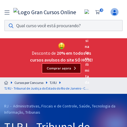
0
Assinatura Ilimitada 11
Acesso a todos os cursos. Teste grátis por 7 dias!
Assinatura OAB Até Passar
Acesso ilimitado a toda preparação para o Exame da
Desconto de
20% em todos os
Ordem, até você passar!
cursos avulsos do site SÓ HOJE!
Comprar agora
Residências Multiprofissionais
Preparação completa e intensiva para as principais
Cursos por Concurso
TJ RJ
residências em saúde do Brasil
TJ RJ - Tribunal de Justiça do Estado do Rio de Janeiro - Conhecimentos Básicos para os Cargos de Analista Judiciário - Com e Sem Especialidade
Concursos
RJ - Administrativas, Fiscais e de Controle, Saúde, Tecnologia da
Assinatura Ilimitada
Informação, Tribunais
Cursos 20% OFF
TJ RJ - Tribunal de