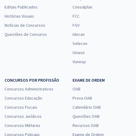
Editais Publicados
Consulplan
Histórias Visuais
FCC
Notícias de Concursos
FGV
Questões de Concurso
Idecan
Selecon
Uniase
Vunesp
CONCURSOS POR PROFISSÃO
EXAME DE ORDEM
Concursos Administrativos
OAB
Concursos Educação
Prova OAB
Concursos Fiscais
Calendário OAB
Concursos Jurídicos
Questões OAB
Concursos Militares
Recursos OAB
Concursos Policiais
Exame de Ordem