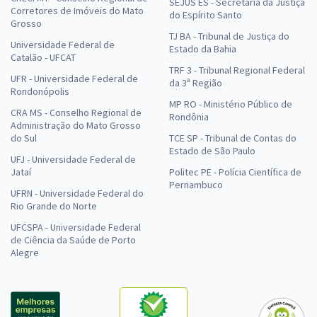
SEJUS ES - Secretaria da Justiça
Corretores de Imóveis do Mato
do Espírito Santo
Grosso
TJ BA - Tribunal de Justiça do
Universidade Federal de
Estado da Bahia
Catalão - UFCAT
TRF 3 - Tribunal Regional Federal
UFR - Universidade Federal de
da 3ª Região
Rondonópolis
MP RO - Ministério Público de
CRA MS - Conselho Regional de
Rondônia
Administração do Mato Grosso
do Sul
TCE SP - Tribunal de Contas do
Estado de São Paulo
UFJ - Universidade Federal de
Jataí
Politec PE - Polícia Científica de
Pernambuco
UFRN - Universidade Federal do
Rio Grande do Norte
UFCSPA - Universidade Federal
de Ciência da Saúde de Porto
Alegre