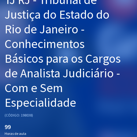
Pós
Justiça do Estado do
Graduação
Rio de Janeiro -
OAB
Conhecimentos
Mentorias
Básicos para os Cargos
Questões grátis
de Analista Judiciário -
Conteúdo gratuito
Com e Sem
Blog
Especialidade
Aprovados
(CÓDIGO: 198038)
Atendimento
99
Horas de aula