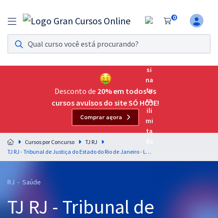
0
Assinatura Ilimitada 11
Acesso a todos os cursos. Teste grátis por 7 dias!
Assinatura OAB Até Passar
Acesso ilimitado a toda preparação para o Exame da
Desconto de
20% em todos os
Ordem, até você passar!
cursos avulsos do site SÓ HOJE!
Comprar agora
Residências Multiprofissionais
Preparação completa e intensiva para as principais
Cursos por Concurso
TJ RJ
residências em saúde do Brasil
TJ RJ - Tribunal de Justiça do Estado do Rio de Janeiro - Legislação para Analista Judiciário - Grupo: Nível Superior: Sem Especialidade - Professores: Marcos Girão & Roberta Queiroz
Concursos
RJ - Saúde
Assinatura Ilimitada
TJ RJ - Tribunal de
Cursos 20% OFF