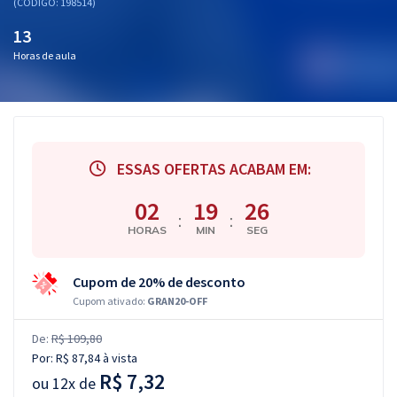
(CÓDIGO: 198514)
13
Horas de aula
ESSAS OFERTAS ACABAM EM:
02
19
25
:
:
HORAS
MIN
SEG
Cupom de 20% de desconto
Cupom ativado:
GRAN20-OFF
De:
R$ 109,80
Por:
R$ 87,84
à vista
R$ 7,32
ou
12x de