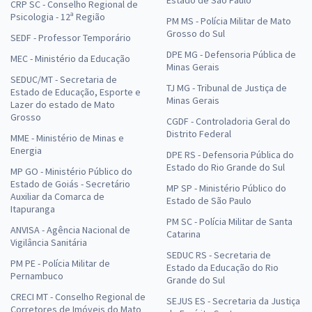
Estado de São Paulo
CRP SC - Conselho Regional de
Psicologia - 12ª Região
PM MS - Polícia Militar de Mato
Grosso do Sul
SEDF - Professor Temporário
DPE MG - Defensoria Pública de
MEC - Ministério da Educação
Minas Gerais
SEDUC/MT - Secretaria de
TJ MG - Tribunal de Justiça de
Estado de Educação, Esporte e
Minas Gerais
Lazer do estado de Mato
Grosso
CGDF - Controladoria Geral do
Distrito Federal
MME - Ministério de Minas e
Energia
DPE RS - Defensoria Pública do
Estado do Rio Grande do Sul
MP GO - Ministério Público do
Estado de Goiás - Secretário
MP SP - Ministério Público do
Auxiliar da Comarca de
Estado de São Paulo
Itapuranga
PM SC - Polícia Militar de Santa
ANVISA - Agência Nacional de
Catarina
Vigilância Sanitária
SEDUC RS - Secretaria de
PM PE - Polícia Militar de
Estado da Educação do Rio
Pernambuco
Grande do Sul
CRECI MT - Conselho Regional de
SEJUS ES - Secretaria da Justiça
Corretores de Imóveis do Mato