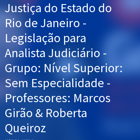
Justiça do Estado do
Pós
Rio de Janeiro -
Graduação
Legislação para
OAB
Analista Judiciário -
Mentorias
Grupo: Nível Superior:
Questões grátis
Conteúdo gratuito
Sem Especialidade -
Blog
Professores: Marcos
Aprovados
Girão & Roberta
Atendimento
Queiroz