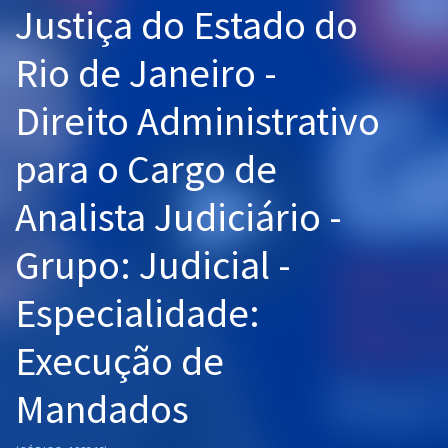
Justiça do Estado do
Pós
Rio de Janeiro -
Graduação
Direito Administrativo
OAB
para o Cargo de
Mentorias
Analista Judiciário -
Questões grátis
Conteúdo gratuito
Grupo: Judicial -
Blog
Especialidade:
Aprovados
Execução de
Atendimento
Mandados