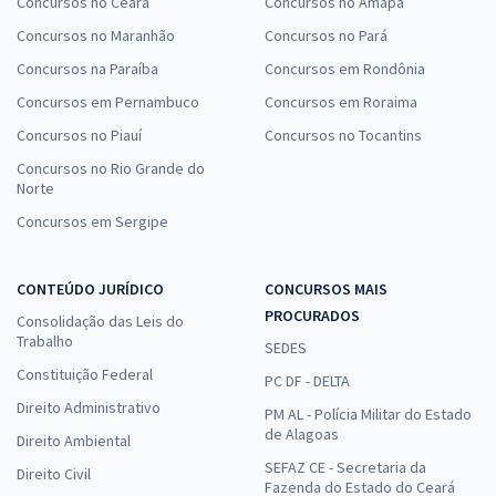
Concursos no Ceará
Concursos no Amapá
Concursos no Maranhão
Concursos no Pará
Concursos na Paraíba
Concursos em Rondônia
Concursos em Pernambuco
Concursos em Roraima
Concursos no Piauí
Concursos no Tocantins
Concursos no Rio Grande do
Norte
Concursos em Sergipe
CONTEÚDO JURÍDICO
CONCURSOS MAIS
PROCURADOS
Consolidação das Leis do
Trabalho
SEDES
Constituição Federal
PC DF - DELTA
Direito Administrativo
PM AL - Polícia Militar do Estado
de Alagoas
Direito Ambiental
SEFAZ CE - Secretaria da
Direito Civil
Fazenda do Estado do Ceará