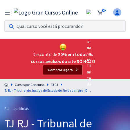
0
Assinatura Ilimitada 11
Acesso a todos os cursos. Teste grátis por 7 dias!
Assinatura OAB Até Passar
Acesso ilimitado a toda preparação para o Exame da
Desconto de
20% em todos os
Ordem, até você passar!
cursos avulsos do site SÓ HOJE!
Comprar agora
Residências Multiprofissionais
Preparação completa e intensiva para as principais
Cursos por Concurso
TJ RJ
residências em saúde do Brasil
TJ RJ - Tribunal de Justiça do Estado do Rio de Janeiro - Direito Administrativo para o Cargo de Analista Judiciário - Grupo: Judicial - Especialidade: Execução de Mandados
Concursos
RJ - Jurídicas
Assinatura Ilimitada
TJ RJ - Tribunal de
Cursos 20% OFF