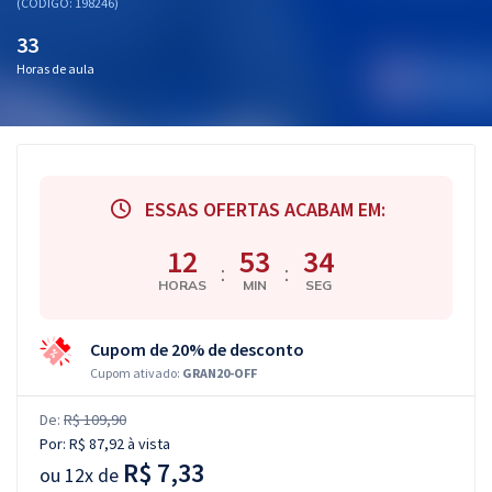
(CÓDIGO: 198246)
33
Horas de aula
ESSAS OFERTAS ACABAM EM:
12
53
33
:
:
HORAS
MIN
SEG
Cupom de 20% de desconto
Cupom ativado:
GRAN20-OFF
De:
R$ 109,90
Por:
R$ 87,92
à vista
R$ 7,33
ou
12x de