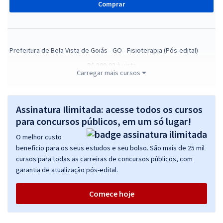
Comprar
Prefeitura de Bela Vista de Goiás - GO - Fisioterapia (Pós-edital)
R$ 399,92
à vista
Carregar mais cursos
33,33
R$
ou 12x de
Economize R$ 99,98 (-20%)
Comprar
Assinatura Ilimitada: acesse todos os cursos
para concursos públicos, em um só lugar!
O melhor custo
benefício para os seus estudos e seu bolso. São mais de 25 mil
Prefeitura de Bela Vista de Goiás - GO - Conhecimentos Específicos
cursos para todas as carreiras de concursos públicos, com
para o Cargo de Fisioterapia (Pós-edital)
garantia de atualização pós-edital.
R$ 399,92
à vista
33,33
R$
ou 12x de
Comece hoje
Economize R$ 99,98 (-20%)
Comprar