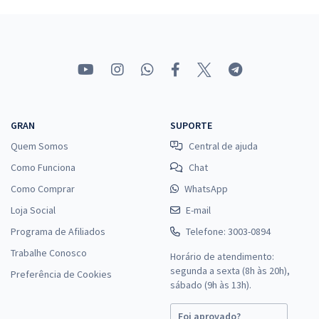
Comprar
Prefeitura de Bela Vista de Goiás - GO - Nutricionista
R$ 479,92
à vista
39,99
R$
ou 12x de
GRAN
SUPORTE
Economize R$ 119,98 (-20%)
Quem Somos
Central de ajuda
Comprar
Como Funciona
Chat
Como Comprar
WhatsApp
Loja Social
E-mail
Prefeitura de Bela Vista de Goiás - GO - Professor da Educação II
Programa de Afiliados
Telefone: 3003-0894
(Pós-Edital)
Trabalhe Conosco
Horário de atendimento:
R$ 354,24
à vista
segunda a sexta (8h às 20h),
Preferência de Cookies
29,52
R$
sábado (9h às 13h).
ou 12x de
Economize R$ 88,56 (-20%)
Foi aprovado?