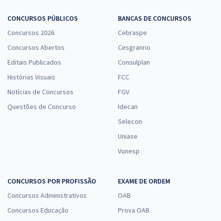
CONCURSOS PÚBLICOS
BANCAS DE CONCURSOS
Prefeitura de Bela Vista de Goiás - GO - Conhecimentos Específicos
Concursos 2026
Cebraspe
Para o Cargo Assistente Social com a Equipe Gran
Concursos Abertos
Cesgranrio
R$ 306,24
à vista
Editais Publicados
Consulplan
25,52
R$
ou 12x de
Histórias Visuais
FCC
Economize R$ 76,56 (-20%)
Notícias de Concursos
FGV
Comprar
Questões de Concurso
Idecan
Selecon
Uniase
Prefeitura de Bela Vista de Goiás - GO - Conhecimentos Específicos
Vunesp
Para o Cargo Nutricionista com a Equipe Gran
R$ 306,24
à vista
25,52
CONCURSOS POR PROFISSÃO
R$
EXAME DE ORDEM
ou 12x de
Economize R$ 76,56 (-20%)
Concursos Administrativos
OAB
Concursos Educação
Comprar
Prova OAB