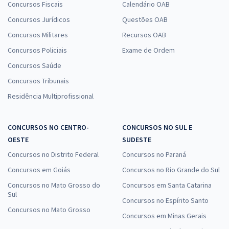
Concursos Fiscais
Calendário OAB
Concursos Jurídicos
Questões OAB
Concursos Militares
Recursos OAB
Prefeitura de Bela Vista de Goiás - GO - Conhecimentos Específicos
Para o Cargo Psicólogo com a Equipe Gran
Concursos Policiais
Exame de Ordem
R$ 306,24
à vista
Concursos Saúde
25,52
R$
ou 12x de
Concursos Tribunais
Economize R$ 76,56 (-20%)
Residência Multiprofissional
Comprar
CONCURSOS NO CENTRO-
CONCURSOS NO SUL E
OESTE
SUDESTE
Concursos no Distrito Federal
Concursos no Paraná
Concursos em Goiás
Concursos no Rio Grande do Sul
Concursos no Mato Grosso do
Concursos em Santa Catarina
Sul
Concursos no Espírito Santo
Concursos no Mato Grosso
Concursos em Minas Gerais