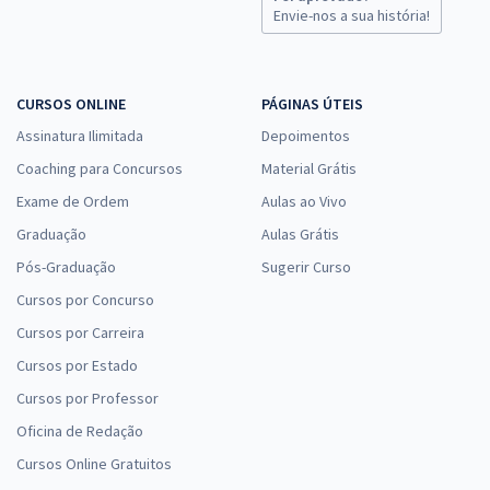
Comprar
Envie-nos a sua história!
CURSOS ONLINE
PÁGINAS ÚTEIS
Prefeitura de Bela Vista de Goiás - GO - Assistente Social
Assinatura Ilimitada
Depoimentos
R$ 479,92
à vista
39,99
Coaching para Concursos
Material Grátis
R$
ou 12x de
Economize R$ 119,98 (-20%)
Exame de Ordem
Aulas ao Vivo
Graduação
Aulas Grátis
Comprar
Pós-Graduação
Sugerir Curso
Cursos por Concurso
Cursos por Carreira
Prefeitura de Bela Vista de Goiás - GO - Monitor (Pós-Edital)
Cursos por Estado
R$ 267,84
à vista
22,32
R$
ou 12x de
Cursos por Professor
Economize R$ 66,96 (-20%)
Oficina de Redação
Comprar
Cursos Online Gratuitos