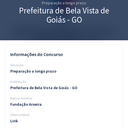
Preparação a longo prazo
Pós
Prefeitura de Bela Vista de
Graduação
Goiás - GO
OAB
Mentorias
Informações do Concurso
Questões grátis
Situação
Conteúdo gratuito
Preparação a longo prazo
Instituição
Blog
Prefeitura de Bela Vista de Goiás - GO
Aprovados
Banca anterior
Fundação Aroeira
Atendimento
Último edital
Link