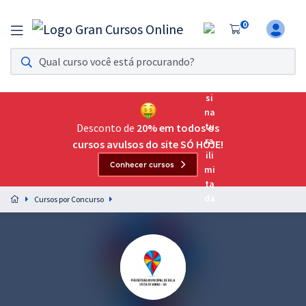
0
Assinatura Ilimitada 11
Acesso a todos os cursos. Teste grátis por 7 dias!
Assinatura OAB Até Passar
Acesso ilimitado a toda preparação para o Exame da
Desconto de
20% em todos os
Ordem, até você passar!
cursos avulsos do site SÓ HOJE!
Conhecer cursos
Residências Multiprofissionais
Preparação completa e intensiva para as principais
Cursos por Concurso
residências em saúde do Brasil
Concursos
Assinatura Ilimitada
Cursos 20% OFF