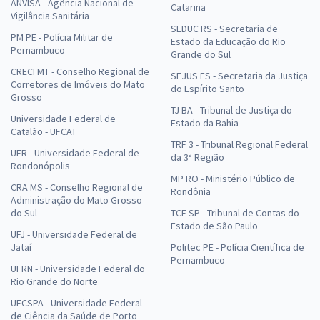
ANVISA - Agência Nacional de
Catarina
Vigilância Sanitária
SEDUC RS - Secretaria de
PM PE - Polícia Militar de
Estado da Educação do Rio
Pernambuco
Grande do Sul
CRECI MT - Conselho Regional de
SEJUS ES - Secretaria da Justiça
Corretores de Imóveis do Mato
do Espírito Santo
Grosso
TJ BA - Tribunal de Justiça do
Universidade Federal de
Estado da Bahia
Catalão - UFCAT
TRF 3 - Tribunal Regional Federal
UFR - Universidade Federal de
da 3ª Região
Rondonópolis
MP RO - Ministério Público de
CRA MS - Conselho Regional de
Rondônia
Administração do Mato Grosso
do Sul
TCE SP - Tribunal de Contas do
Estado de São Paulo
UFJ - Universidade Federal de
Jataí
Politec PE - Polícia Científica de
Pernambuco
UFRN - Universidade Federal do
Rio Grande do Norte
UFCSPA - Universidade Federal
de Ciência da Saúde de Porto