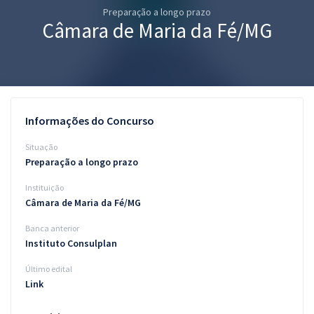
Preparação a longo prazo
Pós
Câmara de Maria da Fé/MG
Graduação
OAB
Mentorias
Informações do Concurso
Questões grátis
Situação
Preparação a longo prazo
Conteúdo gratuito
Instituição
Blog
Câmara de Maria da Fé/MG
Aprovados
Banca anterior
Instituto Consulplan
Atendimento
Último edital
Link