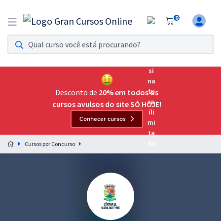
0
Assinatura Ilimitada 11
Acesso a todos os cursos. Teste grátis por 7 dias!
Assinatura OAB Até Passar
Acesso ilimitado a toda preparação para o Exame da
Desconto de
20% em todos os
Ordem, até você passar!
cursos avulsos do site SÓ HOJE!
Conhecer cursos
Residências Multiprofissionais
Preparação completa e intensiva para as principais
Cursos por Concurso
residências em saúde do Brasil
Concursos
Assinatura Ilimitada
Cursos 20% OFF