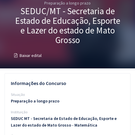
Preparação a longo prazo
Pós
SEDUC/MT - Secretaria de
Graduação
Estado de Educação, Esporte
e Lazer do estado de Mato
OAB
Grosso
Mentorias
Baixar edital
Questões grátis
Conteúdo gratuito
Informações do Concurso
Blog
Situação
Aprovados
Preparação a longo prazo
Instituição
Atendimento
SEDUC MT - Secretaria de Estado de Educação, Esporte e
Lazer do estado de Mato Grosso - Matemática