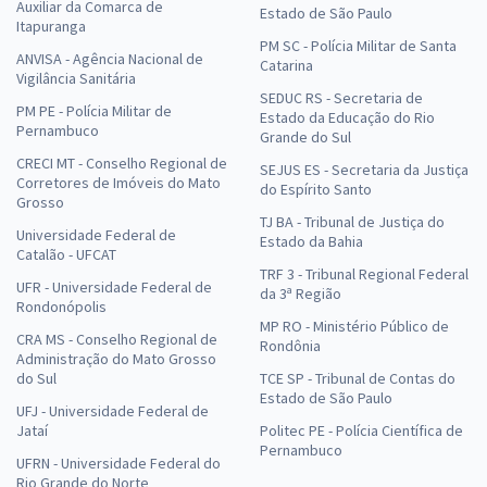
Auxiliar da Comarca de
Estado de São Paulo
Itapuranga
PM SC - Polícia Militar de Santa
ANVISA - Agência Nacional de
Catarina
Vigilância Sanitária
SEDUC RS - Secretaria de
PM PE - Polícia Militar de
Estado da Educação do Rio
Pernambuco
Grande do Sul
CRECI MT - Conselho Regional de
SEJUS ES - Secretaria da Justiça
Corretores de Imóveis do Mato
do Espírito Santo
Grosso
TJ BA - Tribunal de Justiça do
Universidade Federal de
Estado da Bahia
Catalão - UFCAT
TRF 3 - Tribunal Regional Federal
UFR - Universidade Federal de
da 3ª Região
Rondonópolis
MP RO - Ministério Público de
CRA MS - Conselho Regional de
Rondônia
Administração do Mato Grosso
do Sul
TCE SP - Tribunal de Contas do
Estado de São Paulo
UFJ - Universidade Federal de
Jataí
Politec PE - Polícia Científica de
Pernambuco
UFRN - Universidade Federal do
Rio Grande do Norte