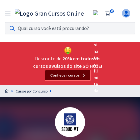
0
Assinatura Ilimitada 11
Acesso a todos os cursos. Teste grátis por 7 dias!
Assinatura OAB Até Passar
Acesso ilimitado a toda preparação para o Exame da
Desconto de
20% em todos os
Ordem, até você passar!
cursos avulsos do site SÓ HOJE!
Conhecer cursos
Residências Multiprofissionais
Preparação completa e intensiva para as principais
Cursos por Concurso
residências em saúde do Brasil
Concursos
Assinatura Ilimitada
Cursos 20% OFF