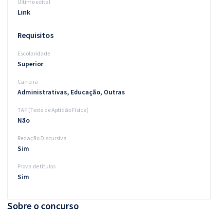
Último edital
Link
Requisitos
Escolaridade
Superior
Carreira
Administrativas, Educação, Outras
TAF (Teste de Aptidão Física)
Não
Redação Discursiva
Sim
Prova de títulos
Sim
Sobre o concurso