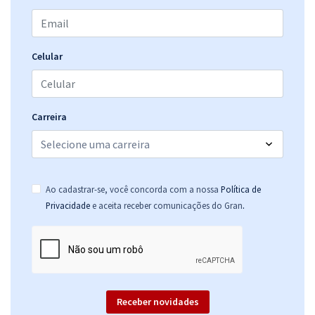
SEDUC MT - Secretaria de Estado de Educação, Esporte e Lazer do
Celular
Mato Grosso - Professor de Educação Básica do Estado de Mato
Grosso - Habilitação: Geografia
R$ 422,80
à vista
35,23
R$
Carreira
ou 12x de
Economize R$ 105,70 (-20%)
Comprar
Ao cadastrar-se, você concorda com a nossa
Política de
.
Privacidade
e aceita receber comunicações do Gran
SEDUC MT - Secretaria de Estado de Educação, Esporte e Lazer do
Mato Grosso - Professor de Educação Básica do Estado de Mato
Grosso - Habilitação: Língua Estrangeira - Inglês
R$ 422,80
à vista
35,23
R$
ou 12x de
Receber novidades
Economize R$ 105,70 (-20%)