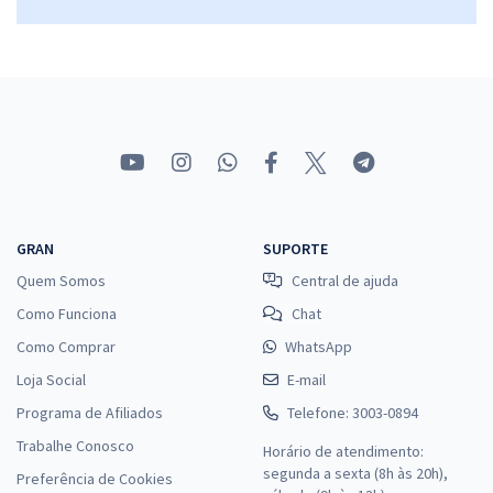
Comprar
SEDUC MT - Secretaria de Estado de Educação, Esporte e Lazer do
Mato Grosso - Professor de Educação Básica do Estado de Mato
Grosso - Habilitação: Língua Portuguesa
R$ 367,92
à vista
30,66
R$
ou 12x de
GRAN
SUPORTE
Economize R$ 91,98 (-20%)
Quem Somos
Central de ajuda
Comprar
Como Funciona
Chat
Como Comprar
WhatsApp
Loja Social
E-mail
Programa de Afiliados
Telefone: 3003-0894
Trabalhe Conosco
Horário de atendimento:
segunda a sexta (8h às 20h),
Preferência de Cookies