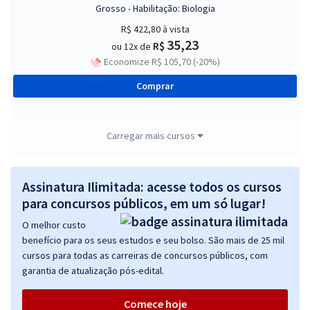
Grosso - Habilitação: Biologia
R$ 422,80
à vista
35,23
R$
ou 12x de
Economize R$ 105,70 (-20%)
Comprar
Carregar mais cursos
SEDUC MT - Secretaria de Estado de Educação, Esporte e Lazer do
Mato Grosso - Professor de Educação Básica do Estado de Mato
Grosso/ Habilitação: Química
Assinatura Ilimitada: acesse todos os cursos
para concursos públicos, em um só lugar!
R$ 422,80
à vista
35,23
R$
ou 12x de
O melhor custo
Economize R$ 105,70 (-20%)
benefício para os seus estudos e seu bolso. São mais de 25 mil
cursos para todas as carreiras de concursos públicos, com
Comprar
garantia de atualização pós-edital.
Comece hoje