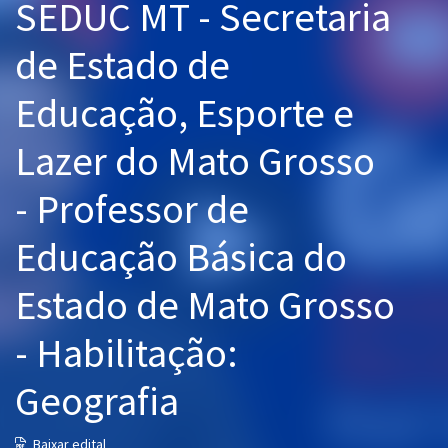
SEDUC MT - Secretaria
Pós
de Estado de
Graduação
Educação, Esporte e
OAB
Lazer do Mato Grosso
Mentorias
- Professor de
Questões grátis
Educação Básica do
Conteúdo gratuito
Blog
Estado de Mato Grosso
Aprovados
- Habilitação:
Atendimento
Geografia
Baixar edital