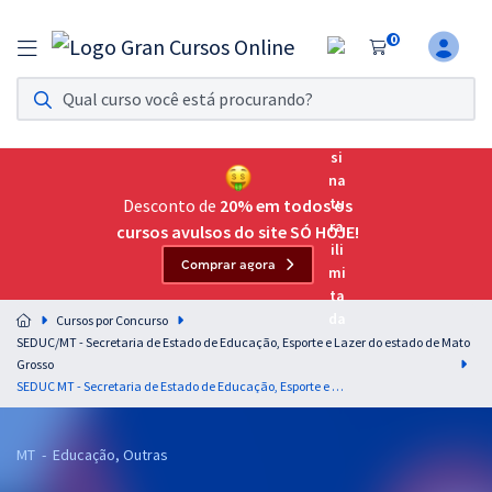
0
Assinatura Ilimitada 11
Acesso a todos os cursos. Teste grátis por 7 dias!
Assinatura OAB Até Passar
Acesso ilimitado a toda preparação para o Exame da
Desconto de
20% em todos os
Ordem, até você passar!
cursos avulsos do site SÓ HOJE!
Comprar agora
Residências Multiprofissionais
Preparação completa e intensiva para as principais
Cursos por Concurso
residências em saúde do Brasil
SEDUC/MT - Secretaria de Estado de Educação, Esporte e Lazer do estado de Mato
Grosso
Concursos
SEDUC MT - Secretaria de Estado de Educação, Esporte e Lazer do Mato Grosso - Professor de Educação Básica do Estado de Mato Grosso - Habilitação: Geografia
Assinatura Ilimitada
MT - Educação, Outras
Cursos 20% OFF