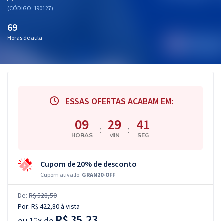
(CÓDIGO: 190127)
69
Horas de aula
ESSAS OFERTAS ACABAM EM:
09
29
40
:
:
HORAS
MIN
SEG
Cupom de 20% de desconto
Cupom ativado:
GRAN20-OFF
De:
R$ 528,50
Por:
R$ 422,80
à vista
R$ 35,23
ou
12x de