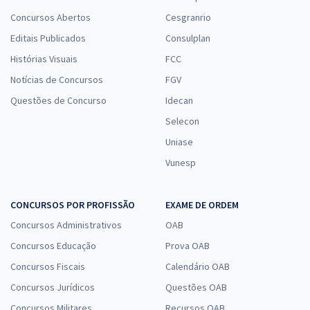
Concursos Abertos
Cesgranrio
Editais Publicados
Consulplan
Histórias Visuais
FCC
Notícias de Concursos
FGV
Questões de Concurso
Idecan
Selecon
Uniase
Vunesp
CONCURSOS POR PROFISSÃO
EXAME DE ORDEM
Concursos Administrativos
OAB
Concursos Educação
Prova OAB
Concursos Fiscais
Calendário OAB
Concursos Jurídicos
Questões OAB
Concursos Militares
Recursos OAB