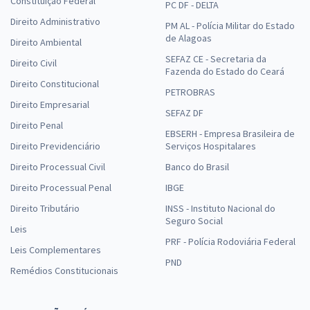
Constituição Federal
PC DF - DELTA
Direito Administrativo
PM AL - Polícia Militar do Estado
de Alagoas
Direito Ambiental
SEFAZ CE - Secretaria da
Direito Civil
Fazenda do Estado do Ceará
Direito Constitucional
PETROBRAS
Direito Empresarial
SEFAZ DF
Direito Penal
EBSERH - Empresa Brasileira de
Direito Previdenciário
Serviços Hospitalares
Direito Processual Civil
Banco do Brasil
Direito Processual Penal
IBGE
Direito Tributário
INSS - Instituto Nacional do
Seguro Social
Leis
PRF - Polícia Rodoviária Federal
Leis Complementares
PND
Remédios Constitucionais