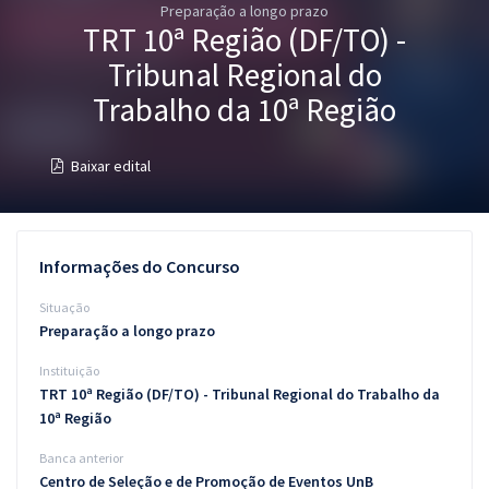
Preparação a longo prazo
Pós
TRT 10ª Região (DF/TO) -
Graduação
Tribunal Regional do
Trabalho da 10ª Região
OAB
Baixar edital
Mentorias
Questões grátis
Informações do Concurso
Conteúdo gratuito
Situação
Blog
Preparação a longo prazo
Aprovados
Instituição
TRT 10ª Região (DF/TO) - Tribunal Regional do Trabalho da
Atendimento
10ª Região
Banca anterior
Centro de Seleção e de Promoção de Eventos UnB