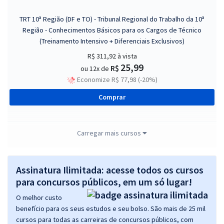
TRT 10ª Região (DF e TO) - Tribunal Regional do Trabalho da 10ª
Região - Conhecimentos Básicos para os Cargos de Técnico
(Treinamento Intensivo + Diferenciais Exclusivos)
R$ 311,92
à vista
25,99
R$
ou 12x de
Economize R$ 77,98 (-20%)
Comprar
Carregar mais cursos
TRT 10ª Região (DF e TO) - Tribunal Regional do Trabalho da 10ª
Região - Conhecimentos Básicos para os Cargos de Analista - Exceto
Analista Judiciário Cargos 11, 12 e 13 (Treinamento Intensivo +
Assinatura Ilimitada: acesse todos os cursos
Diferenciais Exclusivos)
para concursos públicos, em um só lugar!
R$ 303,92
à vista
O melhor custo
25,33
R$
ou 12x de
benefício para os seus estudos e seu bolso. São mais de 25 mil
Economize R$ 75,98 (-20%)
cursos para todas as carreiras de concursos públicos, com