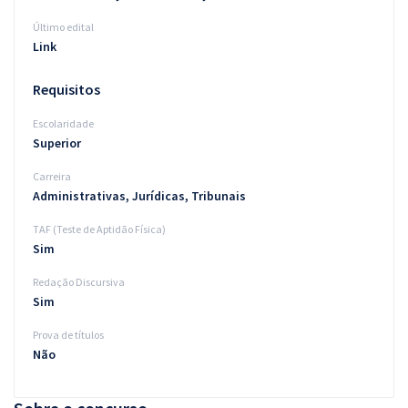
Último edital
Link
Requisitos
Escolaridade
Superior
Carreira
Administrativas, Jurídicas, Tribunais
TAF (Teste de Aptidão Física)
Sim
Redação Discursiva
Sim
Prova de títulos
Não