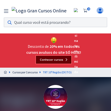
0
Assinatura Ilimitada 11
Acesso a todos os cursos. Teste grátis por 7 dias!
Assinatura OAB Até Passar
Acesso ilimitado a toda preparação para o Exame da
Desconto de
20% em todos os
Ordem, até você passar!
cursos avulsos do site SÓ HOJE!
Conhecer cursos
Residências Multiprofissionais
Preparação completa e intensiva para as principais
Cursos por Concurso
TRT 10ª Região (DF/TO)
residências em saúde do Brasil
Concursos
Assinatura Ilimitada
Cursos 20% OFF