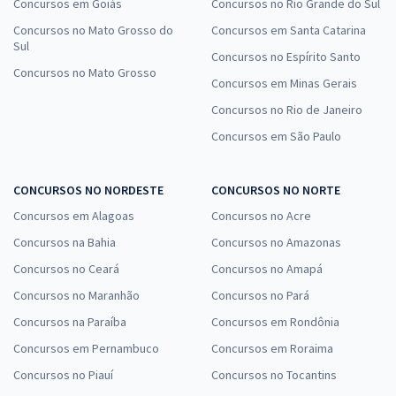
Concursos em Goiás
Concursos no Rio Grande do Sul
Comprar
Concursos no Mato Grosso do
Concursos em Santa Catarina
Sul
Concursos no Espírito Santo
Concursos no Mato Grosso
Concursos em Minas Gerais
TRT 10ª Região (DF/TO) - Tribunal Regional do Trabalho da 10ª Região
Concursos no Rio de Janeiro
- Analista Judiciário - Área: Judiciária - Especialidade Oficial de
Concursos em São Paulo
Justiça Avaliador Federal
R$ 632,64
à vista
52,72
R$
CONCURSOS NO NORDESTE
CONCURSOS NO NORTE
ou 12x de
Economize R$ 158,16 (-20%)
Concursos em Alagoas
Concursos no Acre
Comprar
Concursos na Bahia
Concursos no Amazonas
Concursos no Ceará
Concursos no Amapá
Concursos no Maranhão
Concursos no Pará
Concursos na Paraíba
Concursos em Rondônia
TRT 10ª Região (DF/TO) - Tribunal Regional do Trabalho da 10ª Região
- Conhecimentos Específicos Para o cargo de Analista Judiciário -
Concursos em Pernambuco
Concursos em Roraima
Área: Judiciária - Especialidade Oficial de Justiça Avaliador Federal
Concursos no Piauí
Concursos no Tocantins
R$ 319,92
à vista