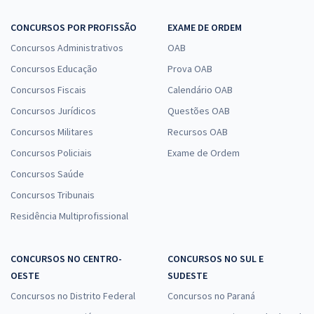
CONCURSOS POR PROFISSÃO
EXAME DE ORDEM
TRT 10ª Região (DF/TO) - Tribunal Regional do Trabalho da 10ª Região
Concursos Administrativos
OAB
- Conhecimentos Específicos para o Cargo 12: Analista Judiciário -
Concursos Educação
Prova OAB
Área: Judiciária
Concursos Fiscais
Calendário OAB
R$ 319,84
à vista
Concursos Jurídicos
Questões OAB
26,65
R$
ou 12x de
Concursos Militares
Economize R$ 79,96 (-20%)
Recursos OAB
Concursos Policiais
Exame de Ordem
Comprar
Concursos Saúde
Concursos Tribunais
Residência Multiprofissional
TRT 10ª Região (DF/TO) - Tribunal Regional do Trabalho da 10ª Região
- Conhecimentos Básicos para o Cargo 12: Analista Judiciário - Área:
Judiciária
CONCURSOS NO CENTRO-
CONCURSOS NO SUL E
R$ 279,84
à vista
OESTE
SUDESTE
23,32
R$
ou 12x de
Concursos no Distrito Federal
Concursos no Paraná
Economize R$ 69,96 (-20%)