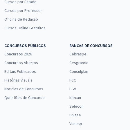
Cursos por Estado
Cursos por Professor
Simulados Inéditos para o TRT 10ª Região (DF e TO) - Cargo 14:
Oficina de Redação
Técnico Judiciário - Área: Administrativa (Pós-Edital)
Cursos Online Gratuitos
R$ 119,92
à vista
9,99
R$
ou 12x de
CONCURSOS PÚBLICOS
BANCAS DE CONCURSOS
Economize R$ 29,98 (-20%)
Concursos 2026
Cebraspe
Comprar
Concursos Abertos
Cesgranrio
Editais Publicados
Consulplan
Histórias Visuais
FCC
TRT 10ª Região (DF/TO) - Tribunal Regional do Trabalho da 10ª Região
Notícias de Concursos
FGV
- Cargo 12: Analista Judiciário - Área: Judiciária
Questões de Concurso
Idecan
R$ 632,64
à vista
52,72
R$
ou 12x de
Selecon
Economize R$ 158,16 (-20%)
Uniase
Comprar
Vunesp