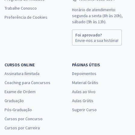
Trabalhe Conosco
Horário de atendimento:
Treinamento Intensivo para TRT 10º - Técnico Judiciário - Área:
segunda a sexta (8h às 20h),
Administrativa (Exercícios + Diferenciais Exclusivos) (Pós-Edital)
Preferência de Cookies
sábado (9h às 13h).
R$ 239,92
à vista
19,99
R$
ou 12x de
Foi aprovado?
Economize R$ 59,98 (-20%)
Envie-nos a sua história!
Comprar
CURSOS ONLINE
PÁGINAS ÚTEIS
Assinatura Ilimitada
Depoimentos
Treinamento Intensivo para TRT 10º - Conhecimentos Básicos para
Coaching para Concursos
Material Grátis
todos os Cargos - Exceto Analista Judiciário Cargos 11, 12 e 13
Exame de Ordem
(Treinamento Intensivo + Diferenciais Exclusivos) - Pós-edital
Aulas ao Vivo
Graduação
R$ 159,92
à vista
Aulas Grátis
13,33
R$
ou 12x de
Pós-Graduação
Sugerir Curso
Economize R$ 39,98 (-20%)
Cursos por Concurso
Comprar
Cursos por Carreira