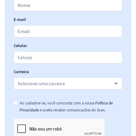
R$ 434,24
à vista
36,19
R$
ou 12x de
Economize R$ 108,56 (-20%)
E-mail
Comprar
Celular
TRT 10ª Região (DF e TO) - Tribunal Regional do Trabalho da 10ª
Região - Cargo 1: Analista Judiciário - Área: Administrativa -
Especialidade: Contabilidade
Carreira
R$ 402,24
à vista
33,52
R$
ou 12x de
Economize R$ 100,56 (-20%)
Comprar
Ao cadastrar-se, você concorda com a nossa
Política de
.
Privacidade
e aceita receber comunicações do Gran
TRT 10ª Região (DF e TO) - Tribunal Regional do Trabalho da 10ª