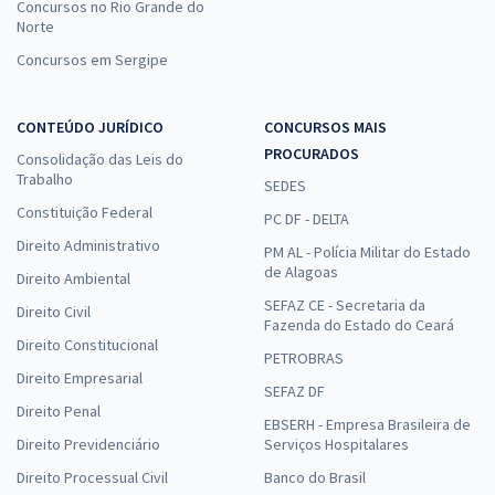
Concursos no Rio Grande do
26,66
R$
ou 12x de
Norte
Economize R$ 79,98 (-20%)
Concursos em Sergipe
Comprar
CONTEÚDO JURÍDICO
CONCURSOS MAIS
PROCURADOS
Consolidação das Leis do
Trabalho
SEDES
Constituição Federal
PC DF - DELTA
Direito Administrativo
PM AL - Polícia Militar do Estado
de Alagoas
Direito Ambiental
SEFAZ CE - Secretaria da
Direito Civil
Fazenda do Estado do Ceará
Direito Constitucional
PETROBRAS
Direito Empresarial
SEFAZ DF
Direito Penal
EBSERH - Empresa Brasileira de
Direito Previdenciário
Serviços Hospitalares
Direito Processual Civil
Banco do Brasil