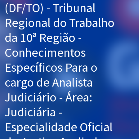
(DF/TO) - Tribunal
Pós
Regional do Trabalho
Graduação
da 10ª Região -
OAB
Conhecimentos
Mentorias
Específicos Para o
Questões grátis
Conteúdo gratuito
cargo de Analista
Blog
Judiciário - Área:
Aprovados
Judiciária -
Atendimento
Especialidade Oficial