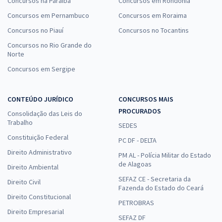
Concursos na Paraíba
Concursos em Rondônia
Concursos em Pernambuco
Concursos em Roraima
Concursos no Piauí
Concursos no Tocantins
Concursos no Rio Grande do
Norte
Concursos em Sergipe
CONTEÚDO JURÍDICO
CONCURSOS MAIS
PROCURADOS
Consolidação das Leis do
Trabalho
SEDES
Constituição Federal
PC DF - DELTA
Direito Administrativo
PM AL - Polícia Militar do Estado
de Alagoas
Direito Ambiental
SEFAZ CE - Secretaria da
Direito Civil
Fazenda do Estado do Ceará
Direito Constitucional
PETROBRAS
Direito Empresarial
SEFAZ DF