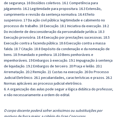
de segurança. 16 Dissídios coletivos. 16.1 Competência para
julgamento. 16.2 Legitimidade para propositura. 16.3 Extensão,
cumprimento e revisão da sentença normativa. 16.4 Efeito
suspensivo. 17 Da ação civil pública: legitimidade e cabimento no
processo do trabalho. 18 Execução. 18.1 Iniciativa da execução. 18.2
Do incidente de desconsideração da personalidade jurídica. 18.3
Execução provisória. 18.4 Execução por prestações sucessivas. 18.5
Execução contra a fazenda pública. 18.6 Execução contra a massa
falida. 18.7 Citação. 18.8 Depósito da condenação e da nomeação de
bens. 18.9 mandado e penhora. 18.10 Bens penhoráveis e
impenhoráveis. 19 Embargos à execução. 19.1 Impugnação à sentença
de liquidação. 19.2 Embargos de terceiro. 20 Praça e leilão. 20.1
Arrematação. 20.2 Remição. 21 Custas na execução. 26 Do Processo
Judicial Eletrônico. 26.1 peculiaridades, características e prazos. 26.2
Normas aplicáveis ao processo judicial eletrônico.
6. A organização das aulas pode seguir a lógica didática do professor,
e não necessariamente a ordem do edital.
O corpo docente poderá sofrer acréscimos ou substituições por
motivos de força maior, a critério do Gran Concursos.