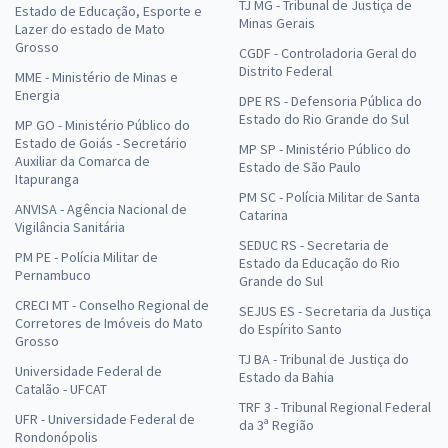
TJ MG - Tribunal de Justiça de
Estado de Educação, Esporte e
Minas Gerais
Lazer do estado de Mato
Grosso
CGDF - Controladoria Geral do
Distrito Federal
MME - Ministério de Minas e
Energia
DPE RS - Defensoria Pública do
Estado do Rio Grande do Sul
MP GO - Ministério Público do
Estado de Goiás - Secretário
MP SP - Ministério Público do
Auxiliar da Comarca de
Estado de São Paulo
Itapuranga
PM SC - Polícia Militar de Santa
ANVISA - Agência Nacional de
Catarina
Vigilância Sanitária
SEDUC RS - Secretaria de
PM PE - Polícia Militar de
Estado da Educação do Rio
Pernambuco
Grande do Sul
CRECI MT - Conselho Regional de
SEJUS ES - Secretaria da Justiça
Corretores de Imóveis do Mato
do Espírito Santo
Grosso
TJ BA - Tribunal de Justiça do
Universidade Federal de
Estado da Bahia
Catalão - UFCAT
TRF 3 - Tribunal Regional Federal
UFR - Universidade Federal de
da 3ª Região
Rondonópolis