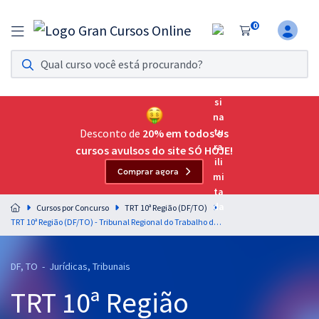
0
Assinatura Ilimitada 11
Acesso a todos os cursos. Teste grátis por 7 dias!
Assinatura OAB Até Passar
Acesso ilimitado a toda preparação para o Exame da
Desconto de
20% em todos os
Ordem, até você passar!
cursos avulsos do site SÓ HOJE!
Comprar agora
Residências Multiprofissionais
Preparação completa e intensiva para as principais
Cursos por Concurso
TRT 10ª Região (DF/TO)
residências em saúde do Brasil
TRT 10ª Região (DF/TO) - Tribunal Regional do Trabalho da 10ª Região - Conhecimentos Específicos Para o cargo de Analista Judiciário - Área: Judiciária - Especialidade Oficial de Justiça Avaliador Federal
Concursos
DF, TO - Jurídicas, Tribunais
Assinatura Ilimitada
TRT 10ª Região
Cursos 20% OFF