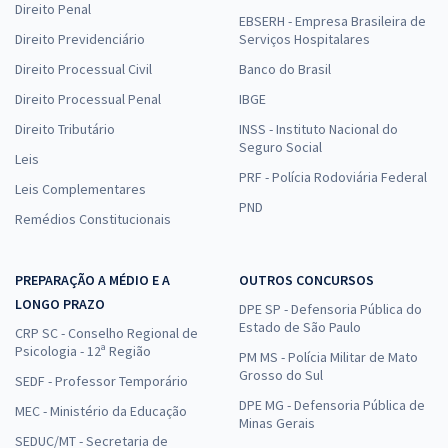
Direito Penal
EBSERH - Empresa Brasileira de
Direito Previdenciário
Serviços Hospitalares
Direito Processual Civil
Banco do Brasil
Direito Processual Penal
IBGE
Direito Tributário
INSS - Instituto Nacional do
Seguro Social
Leis
PRF - Polícia Rodoviária Federal
Leis Complementares
PND
Remédios Constitucionais
PREPARAÇÃO A MÉDIO E A
OUTROS CONCURSOS
LONGO PRAZO
DPE SP - Defensoria Pública do
Estado de São Paulo
CRP SC - Conselho Regional de
Psicologia - 12ª Região
PM MS - Polícia Militar de Mato
Grosso do Sul
SEDF - Professor Temporário
DPE MG - Defensoria Pública de
MEC - Ministério da Educação
Minas Gerais
SEDUC/MT - Secretaria de