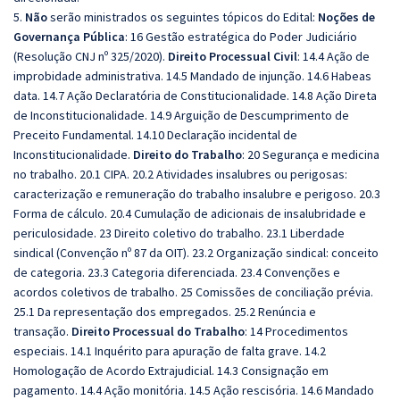
5.
Não
serão ministrados os seguintes tópicos do Edital:
Noções de
Governança Pública
: 16 Gestão estratégica do Poder Judiciário
(Resolução CNJ nº 325/2020).
Direito Processual Civil
: 14.4 Ação de
improbidade administrativa. 14.5 Mandado de injunção. 14.6 Habeas
data. 14.7 Ação Declaratória de Constitucionalidade. 14.8 Ação Direta
de Inconstitucionalidade. 14.9 Arguição de Descumprimento de
Preceito Fundamental. 14.10 Declaração incidental de
Inconstitucionalidade.
Direito do Trabalho
: 20 Segurança e medicina
no trabalho. 20.1 CIPA. 20.2 Atividades insalubres ou perigosas:
caracterização e remuneração do trabalho insalubre e perigoso. 20.3
Forma de cálculo. 20.4 Cumulação de adicionais de insalubridade e
periculosidade. 23 Direito coletivo do trabalho. 23.1 Liberdade
sindical (Convenção nº 87 da OIT). 23.2 Organização sindical: conceito
de categoria. 23.3 Categoria diferenciada. 23.4 Convenções e
acordos coletivos de trabalho. 25 Comissões de conciliação prévia.
25.1 Da representação dos empregados. 25.2 Renúncia e
transação.
Direito Processual do Trabalho
: 14 Procedimentos
especiais. 14.1 Inquérito para apuração de falta grave. 14.2
Homologação de Acordo Extrajudicial. 14.3 Consignação em
pagamento. 14.4 Ação monitória. 14.5 Ação rescisória. 14.6 Mandado