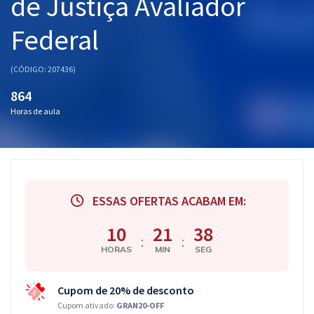
de Justiça Avaliador
Federal
(CÓDIGO: 207436)
864
Horas de aula
ESSAS OFERTAS ACABAM EM:
10
21
37
:
:
HORAS
MIN
SEG
Cupom de 20% de desconto
Cupom ativado:
GRAN20-OFF