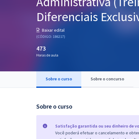
Administrativa (Tre
Pós
Diferenciais Exclusi
Graduação
Baixar edital
OAB
(CÓDIGO: 186217)
473
Mentorias
Horas de aula
Questões grátis
Conteúdo gratuito
Sobre o curso
Sobre o concurso
Blog
Aprovados
Sobre o curso
Atendimento
Satisfação garantida ou seu dinheiro de vo
Você poderá efetuar o cancelamento e obter 