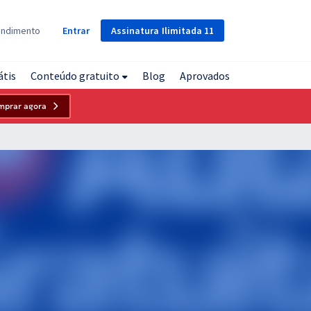
Assinatura
Ilimitada
11
endimento
Entrar
átis
Conteúdo gratuito
Blog
Aprovados
mprar agora