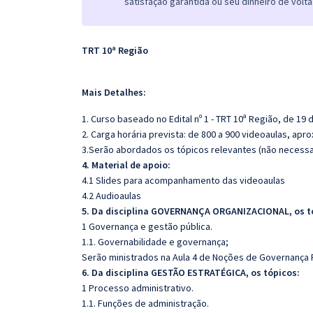
satisfação garantida ou seu dinheiro de volta
TRT 10ª Região
Mais Detalhes:
1. Curso baseado no Edital nº 1 - TRT 10ª Região, de 1
2.
Carga horária prevista: de 800 a 900 videoaulas, ap
3.Serão abordados os tópicos relevantes (não necessar
4. Material de apoio:
4.1 Slides para acompanhamento das videoaulas
4.2 Audioaulas
5. Da disciplina GOVERNANÇA ORGANIZACIONAL, os t
1 Governança e gestão pública.
1.1. Governabilidade e governança;
Serão ministrados na Aula 4 de Noções de Governança P
6. Da disciplina GESTÃO ESTRATÉGICA, os tópicos:
1 Processo administrativo.
1.1. Funções de administração.