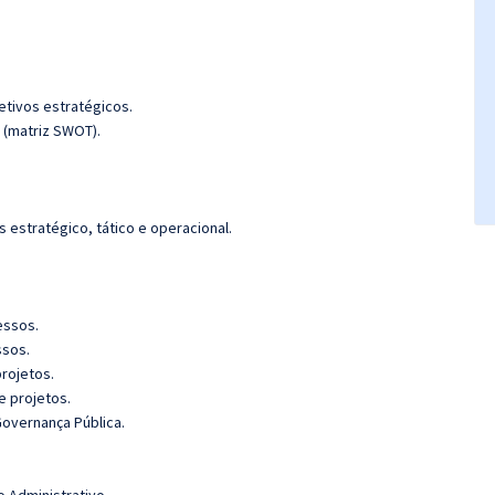
jetivos estratégicos.
o (matriz SWOT).
 estratégico, tático e operacional.
essos.
ssos.
projetos.
e projetos.
Governança Pública.