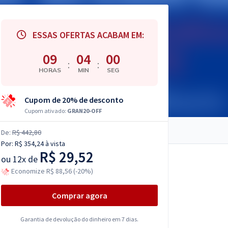
ESSAS OFERTAS ACABAM EM:
09
03
59
:
:
HORAS
MIN
SEG
Cupom de 20% de desconto
Cupom ativado:
GRAN20-OFF
De:
R$ 442,80
Por:
R$ 354,24
à vista
R$ 29,52
ou
12x de
Economize R$ 88,56 (-20%)
Comprar agora
Garantia de devolução do dinheiro em 7 dias.