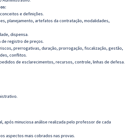
o Administrativo.
cos:
, conceitos e definições.
fases, planejamento, artefatos da contratação, modalidades,
idade, dispensa.
 de registro de preços.
 riscos, prerrogativas, duração, prorrogação, fiscalização, gestão,
des, conflitos.
 pedidos de esclarecimentos, recursos, controle, linhas de defesa.
istrativo.
l, após minuciosa análise realizada pelo professor de cada
os aspectos mais cobrados nas provas.