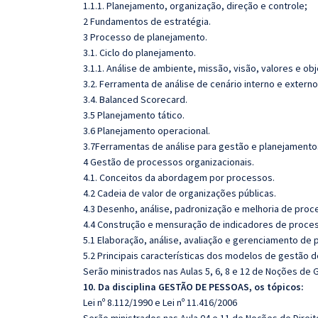
1.1.1. Planejamento, organização, direção e controle;
2 Fundamentos de estratégia.
3 Processo de planejamento.
3.1. Ciclo do planejamento.
3.1.1. Análise de ambiente, missão, visão, valores e ob
3.2. Ferramenta de análise de cenário interno e extern
3.4. Balanced Scorecard.
3.5 Planejamento tático.
3.6 Planejamento operacional.
3.7Ferramentas de análise para gestão e planejamentos
4 Gestão de processos organizacionais.
4.1. Conceitos da abordagem por processos.
4.2 Cadeia de valor de organizações públicas.
4.3 Desenho, análise, padronização e melhoria de proc
4.4 Construção e mensuração de indicadores de proce
5.1 Elaboração, análise, avaliação e gerenciamento de 
5.2 Principais características dos modelos de gestão d
Serão ministrados nas Aulas 5, 6, 8 e 12 de Noções de 
10. Da disciplina GESTÃO DE PESSOAS, os tópicos:
Lei nº 8.112/1990 e Lei nº 11.416/2006