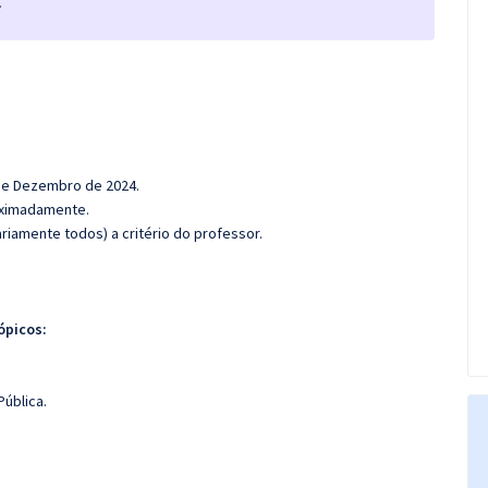
.
9 de Dezembro de 2024.
roximadamente.
iamente todos) a critério do professor.
ópicos:
ública.