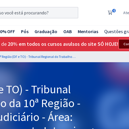
0
At
20% OFF
Pós
Graduação
OAB
Mentorias
Questões gr
 de
20% em todos os cursos avulsos do site SÓ HOJE!
Co
TRT 10ª Região (DF e TO) - Tribunal Regional do Trabalho da 10ª Região - Cargo 14: Técnico Judiciário - Área: Administrativa (Treinamento Intensivo + Diferenciais Exclusivos)
 TO) - Tribunal
o da 10ª Região -
diciário - Área: