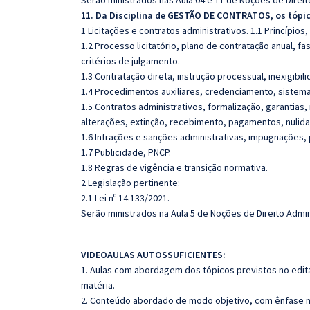
Serão ministrados nas Aula 04 e 11 de Noções de Direit
11. Da Disciplina de GESTÃO DE CONTRATOS, os tópi
1 Licitações e contratos administrativos. 1.1 Princípios
1.2 Processo licitatório, plano de contratação anual, 
critérios de julgamento.
1.3 Contratação direta, instrução processual, inexigibil
1.4 Procedimentos auxiliares, credenciamento, sistema
1.5 Contratos administrativos, formalização, garantias,
alterações, extinção, recebimento, pagamentos, nulida
1.6 Infrações e sanções administrativas, impugnações,
1.7 Publicidade, PNCP.
1.8 Regras de vigência e transição normativa.
2 Legislação pertinente:
2.1 Lei nº 14.133/2021.
Serão ministrados na Aula 5 de Noções de Direito Admin
VIDEOAULAS AUTOSSUFICIENTES:
1. Aulas com abordagem dos tópicos previstos no edita
matéria.
2. Conteúdo abordado de modo objetivo, com ênfase n