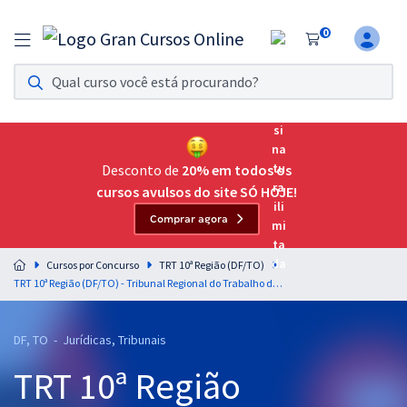
0
Assinatura Ilimitada 11
Acesso a todos os cursos. Teste grátis por 7 dias!
Assinatura OAB Até Passar
Acesso ilimitado a toda preparação para o Exame da
Desconto de
20% em todos os
Ordem, até você passar!
cursos avulsos do site SÓ HOJE!
Comprar agora
Residências Multiprofissionais
Preparação completa e intensiva para as principais
Cursos por Concurso
TRT 10ª Região (DF/TO)
residências em saúde do Brasil
TRT 10ª Região (DF/TO) - Tribunal Regional do Trabalho da 10ª Região - Direito Administrativo para o Cargo 12: Analista Judiciário - Área: Judiciária - Professor Gustavo Scatolino
Concursos
DF, TO - Jurídicas, Tribunais
Assinatura Ilimitada
TRT 10ª Região
Cursos 20% OFF