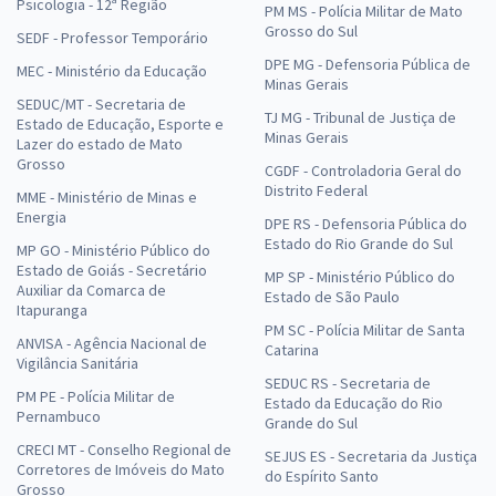
Psicologia - 12ª Região
PM MS - Polícia Militar de Mato
Grosso do Sul
SEDF - Professor Temporário
DPE MG - Defensoria Pública de
MEC - Ministério da Educação
Minas Gerais
SEDUC/MT - Secretaria de
TJ MG - Tribunal de Justiça de
Estado de Educação, Esporte e
Minas Gerais
Lazer do estado de Mato
Grosso
CGDF - Controladoria Geral do
Distrito Federal
MME - Ministério de Minas e
Energia
DPE RS - Defensoria Pública do
Estado do Rio Grande do Sul
MP GO - Ministério Público do
Estado de Goiás - Secretário
MP SP - Ministério Público do
Auxiliar da Comarca de
Estado de São Paulo
Itapuranga
PM SC - Polícia Militar de Santa
ANVISA - Agência Nacional de
Catarina
Vigilância Sanitária
SEDUC RS - Secretaria de
PM PE - Polícia Militar de
Estado da Educação do Rio
Pernambuco
Grande do Sul
CRECI MT - Conselho Regional de
SEJUS ES - Secretaria da Justiça
Corretores de Imóveis do Mato
do Espírito Santo
Grosso