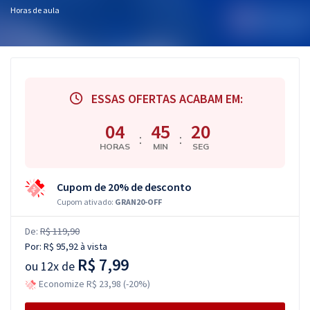
Horas de aula
ESSAS OFERTAS ACABAM EM:
04
45
19
:
:
HORAS
MIN
SEG
Cupom de 20% de desconto
Cupom ativado:
GRAN20-OFF
De:
R$ 119,90
Por:
R$ 95,92
à vista
R$ 7,99
ou
12x de
Economize R$ 23,98 (-20%)