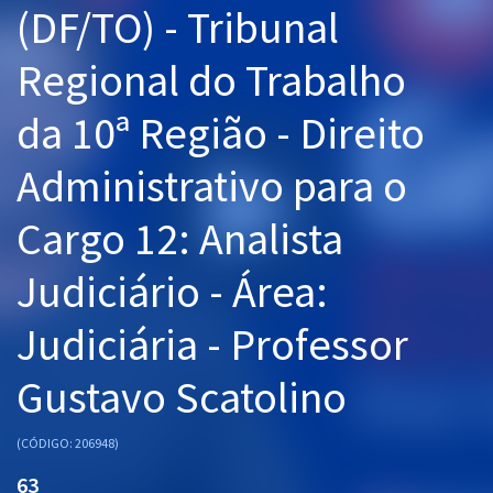
(DF/TO) - Tribunal
Pós
Regional do Trabalho
Graduação
da 10ª Região - Direito
OAB
Administrativo para o
Mentorias
Cargo 12: Analista
Questões grátis
Conteúdo gratuito
Judiciário - Área:
Blog
Judiciária - Professor
Aprovados
Gustavo Scatolino
Atendimento
(CÓDIGO: 206948)
63