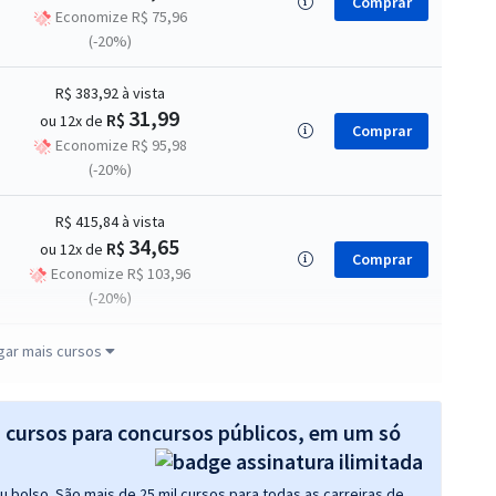
Comprar
Economize R$ 75,96
(-20%)
R$ 383,92
à vista
31,99
R$
ou 12x de
Comprar
Economize R$ 95,98
(-20%)
R$ 415,84
à vista
34,65
R$
ou 12x de
Comprar
Economize R$ 103,96
(-20%)
R$ 415,84
à vista
gar mais cursos
34,65
R$
ou 12x de
Comprar
Economize R$ 103,96
(-20%)
s cursos para concursos públicos, em um só
R$ 415,04
à vista
 bolso. São mais de 25 mil cursos para todas as carreiras de