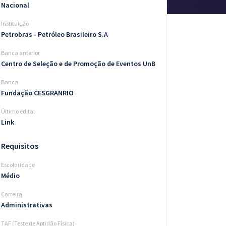
Nacional
Instituição
Petrobras - Petróleo Brasileiro S.A
Banca anterior
Centro de Seleção e de Promoção de Eventos UnB
Banca
Fundação CESGRANRIO
Último edital
Link
Requisitos
Escolaridade
Médio
Carreira
Administrativas
TAF (Teste de Aptidão Física)