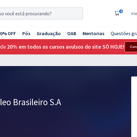
0
At
20% OFF
Pós
Graduação
OAB
Mentorias
Questões gr
 de
20% em todos os cursos avulsos do site SÓ HOJE!
Con
leo Brasileiro S.A