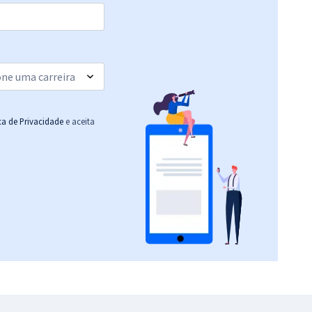
R$ 311,92
à vista
25,99
R$
ou 12x de
Comprar
Economize R$ 77,98
(-20%)
R$ 354,24
à vista
29,52
R$
ou 12x de
Comprar
Economize R$ 88,56
ica de Privacidade
e aceita
(-20%)
R$ 367,92
à vista
30,66
R$
ou 12x de
Comprar
Economize R$ 91,98
(-20%)
R$ 399,92
à vista
33,33
R$
ou 12x de
Comprar
Economize R$ 99,98
(-20%)