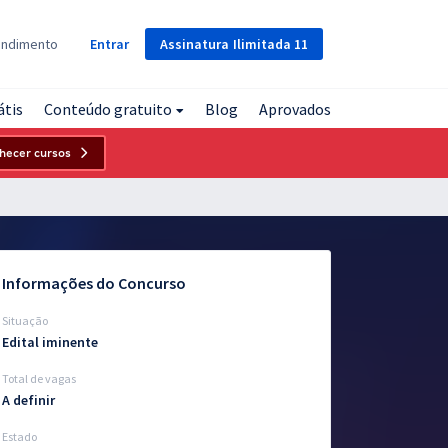
Assinatura
Ilimitada
11
endimento
Entrar
átis
Conteúdo gratuito
Blog
Aprovados
hecer cursos
Informações do Concurso
Situação
Edital iminente
Total de vagas
A definir
Estado