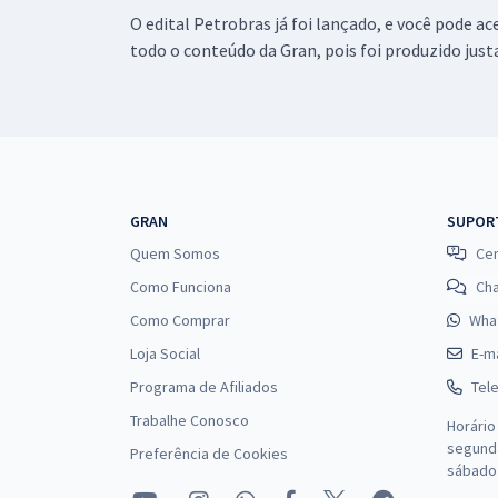
O edital Petrobras já foi lançado, e você pode ac
todo o conteúdo da Gran, pois foi produzido jus
PETROBRAS - Petróleo Brasileiro - S.A -
Conhecimentos Específicos para Ênfase 14:
Química de Petróleo (Módulo Especial)
PETROBRAS - Petróleo Brasileiro - S.A -
Conhecimentos Específicos para Ênfase 16:
Suprimento de Bens e Serviços - Administração
GRAN
SUPOR
(Pré-edital)
Quem Somos
Cen
Como Funciona
Ch
Curso Gratuito - PETROBRAS - Petróleo Brasileiro -
S.A - Ênfase 08: Operação (Pré-edital)
Como Comprar
Wha
Loja Social
E-ma
Programa de Afiliados
PETROBRAS - Petróleo Brasileiro - S.A -
Tel
Conhecimentos Específicos para o Cargo Ênfase 9:
Trabalhe Conosco
Horário
Operação de Lastro
segunda
Preferência de Cookies
sábado 