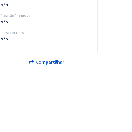
Não
Redação Discursiva
Não
Prova de títulos
Não
Compartilhar