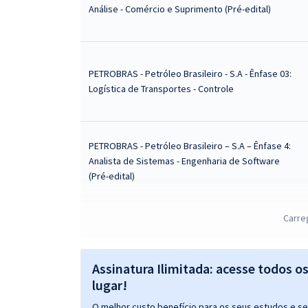
Análise - Comércio e Suprimento (Pré-edital)
PETROBRAS - Petróleo Brasileiro - S.A - Ênfase 03:
Logística de Transportes - Controle
PETROBRAS - Petróleo Brasileiro – S.A – Ênfase 4:
Analista de Sistemas - Engenharia de Software
(Pré-edital)
Carre
PETROBRAS - Petróleo Brasileiro – S.A – Ênfase 5:
Analista de Sistemas - Infraestrutura (Pré-edital)
Assinatura Ilimitada: acesse todos o
lugar!
O melhor custo benefício para os seus estudos e seu