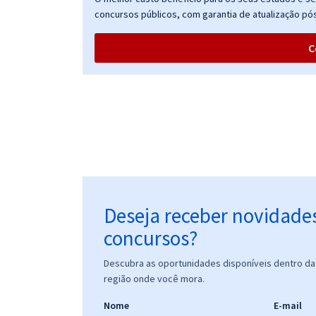
Petróleo Brasileiro S.A- Ênfase 7: Ciência de Dados
concursos públicos, com garantia de atualização pós
(Módulo Especial) (Pré-edital)
C
PETROBRAS - Petróleo Brasileiro - S.A - Ênfase 08:
Operação (Módulo Especial) - Pré-edital
PETROBRAS - Petróleo Brasileiro - S.A - Ênfase 9:
Operação de Lastro
Deseja receber novidade
concursos?
PETROBRAS - Petróleo Brasileiro - S.A - Ênfase 10:
Descubra as oportunidades disponíveis dentro da 
Engenharia Civil
região onde você mora.
Nome
E-mail