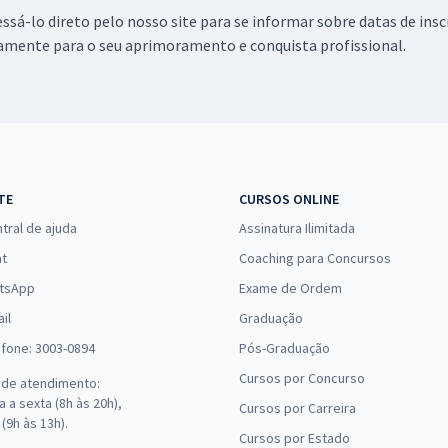
essá-lo direto pelo nosso site para se informar sobre datas de ins
R$ 159,92
à vista
tamente para o seu aprimoramento e conquista profissional.
13,33
R$
ou 12x de
Comprar
Economize R$ 39,98
(-20%)
R$ 207,92
à vista
17,33
R$
ou 12x de
Comprar
Economize R$ 51,98
TE
CURSOS ONLINE
(-20%)
tral de ajuda
Assinatura Ilimitada
at
Coaching para Concursos
De:
R$ 200,00
Comprar
0,00
R$
tsApp
Exame de Ordem
por
il
Graduação
R$ 151,84
à vista
efone: 3003-0894
Pós-Graduação
12,65
R$
ou 12x de
Comprar
Cursos por Concurso
 de atendimento:
Economize R$ 37,96
 a sexta (8h às 20h),
(-20%)
Cursos por Carreira
(9h às 13h).
Cursos por Estado