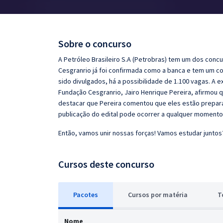
Pós
Graduação
Sobre o concurso
OAB
A Petróleo Brasileiro S.A (Petrobras) tem um dos co
Cesgranrio já foi confirmada como a banca e tem um co
Mentorias
sido divulgados, há a possibilidade de 1.100 vagas. A
Fundação Cesgranrio, Jairo Henrique Pereira, afirmou q
destacar que Pereira comentou que eles estão preparad
Questões grátis
publicação do edital pode ocorrer a qualquer momento
Conteúdo gratuito
Então, vamos unir nossas forças! Vamos estudar juntos
Blog
Cursos deste concurso
Aprovados
Atendimento
Pacotes
Cursos
p
or matéria
T
Nome