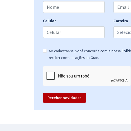
PETROBRAS - Petróleo Brasileiro - S.A - Ênfase 14:
Química de Petróleo (Módulo Especial) - Pré-edital
Celular
Carreira
PETROBRAS - Petróleo Brasileiro - S.A - Ênfase 15:
Segurança do Trabalho (Pré-Edital)
Ao cadastrar-se, você concorda com a nossa
Polít
.
receber comunicações do Gran
PETROBRAS - Petróleo Brasileiro - S.A - Ênfase 16:
Suprimento de Bens e Serviços - Administração
(Pré-edital)
Receber novidades
Petróleo Brasileiro S.A. - Petrobras - Engenharia
Ambiental