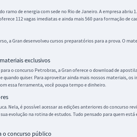
R$ 399,92
à vista
33,33
do ramo de energia com sede no Rio de Janeiro. A empresa abriu 1.
R$
ou 12x de
Comprar
ferece 112 vagas imediatas e ainda mais 560 para formação de cad
Economize R$ 99,98
(-20%)
curso, a Gran desenvolveu cursos preparatórios para a prova. O ma
R$ 319,92
à vista
26,66
R$
ou 12x de
Comprar
Economize R$ 79,98
materiais exclusivos
(-20%)
ra o concurso Petrobras, a Gran oferece o download de apostilas
R$ 183,84
à vista
 e quando quiser. Para aproveitar ainda mais nossos materiais, os
15,32
R$
ou 12x de
Com essa ferramenta, você poupa tempo e dinheiro.
Comprar
Economize R$ 45,96
ores
(-20%)
. Nela, é possível acessar as edições anteriores do concurso rev
R$ 207,92
à vista
 sua evolução na rotina de estudos. Tudo pensado para quem est
17,33
R$
ou 12x de
Comprar
Economize R$ 51,98
ra o concurso público
(-20%)