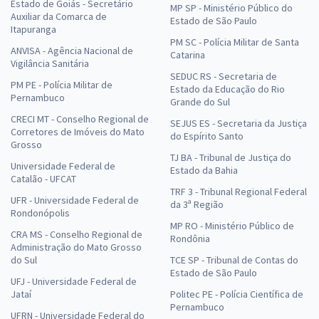
Estado de Goiás - Secretário
MP SP - Ministério Público do
Auxiliar da Comarca de
Estado de São Paulo
Itapuranga
PM SC - Polícia Militar de Santa
ANVISA - Agência Nacional de
Catarina
Vigilância Sanitária
SEDUC RS - Secretaria de
PM PE - Polícia Militar de
Estado da Educação do Rio
Pernambuco
Grande do Sul
CRECI MT - Conselho Regional de
SEJUS ES - Secretaria da Justiça
Corretores de Imóveis do Mato
do Espírito Santo
Grosso
TJ BA - Tribunal de Justiça do
Universidade Federal de
Estado da Bahia
Catalão - UFCAT
TRF 3 - Tribunal Regional Federal
UFR - Universidade Federal de
da 3ª Região
Rondonópolis
MP RO - Ministério Público de
CRA MS - Conselho Regional de
Rondônia
Administração do Mato Grosso
do Sul
TCE SP - Tribunal de Contas do
Estado de São Paulo
UFJ - Universidade Federal de
Jataí
Politec PE - Polícia Científica de
Pernambuco
UFRN - Universidade Federal do