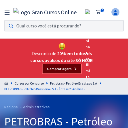
0
Assinatura Ilimitada 11
Acesso a todos os cursos. Teste grátis por 7 dias!
Assinatura OAB Até Passar
Acesso ilimitado a toda preparação para o Exame da
Desconto de
20% em todos os
Ordem, até você passar!
cursos avulsos do site SÓ HOJE!
Comprar agora
Residências Multiprofissionais
Preparação completa e intensiva para as principais
Cursos por Concurso
Petrobras - Petróleo Brasileiro S.A
residências em saúde do Brasil
PETROBRAS - Petróleo Brasileiro - S.A - Ênfase 2: Análise - Comércio e Suprimento (Pré-edital)
Concursos
Nacional - Administrativas
Assinatura Ilimitada
PETROBRAS - Petróleo
Cursos 20% OFF