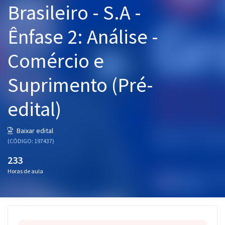
Brasileiro - S.A -
Pós
Ênfase 2: Análise -
Graduação
Comércio e
OAB
Suprimento (Pré-
Mentorias
edital)
Questões grátis
Conteúdo gratuito
Baixar edital
(CÓDIGO: 197437)
Blog
233
Aprovados
Horas de aula
Atendimento