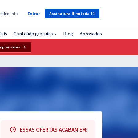
Assinatura
Ilimitada
11
endimento
Entrar
átis
Conteúdo gratuito
Blog
Aprovados
mprar agora
ESSAS OFERTAS ACABAM EM: