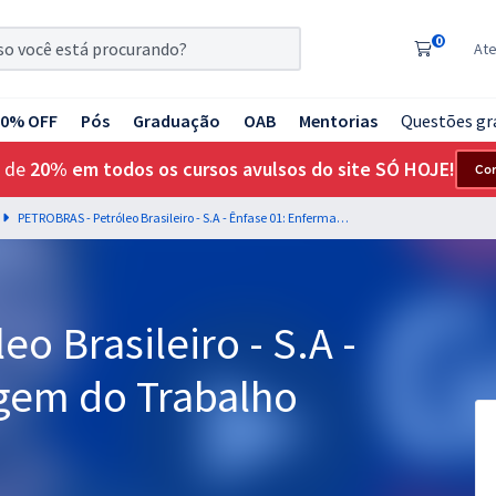
0
At
20% OFF
Pós
Graduação
OAB
Mentorias
Questões gr
 de
20% em todos os cursos avulsos do site SÓ HOJE!
Co
PETROBRAS - Petróleo Brasileiro - S.A - Ênfase 01: Enfermagem do Trabalho (Pré-Edital)
o Brasileiro - S.A -
gem do Trabalho