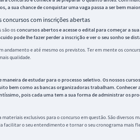
os, a sua chance de conquistar uma vaga passa a ser bem maior
os concursos com inscrições abertas
s são os
concursos abertos e acesse o edital para começar a sua
ido pode lhe fazer perder a inscrição e ver o seu sonho se dis
 em andamento e até mesmo os previstos. Ter em mente os concurso
ais qualidade.
 maneira de estudar para o processo seletivo. Os nossos curso
uito bem como as bancas organizadoras trabalham. Conhecer a
tíssimo, pois cada uma tem a sua forma de administrar os proc
 a materiais exclusivos para o concurso em questão. São diversos 
a facilitar o seu entendimento e tornar o seu cronograma mais fle