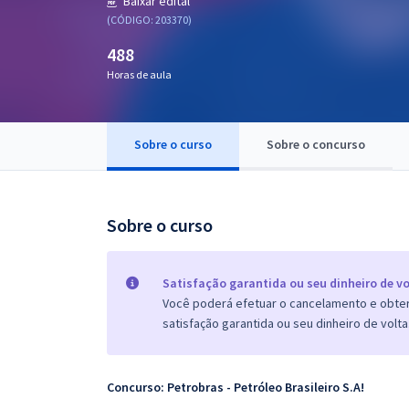
Baixar edital
Pós
(CÓDIGO: 203370)
488
Graduação
Horas de aula
OAB
Mentorias
Sobre o curso
Sobre o concurso
Questões grátis
Sobre o curso
Conteúdo gratuito
Blog
Satisfação garantida ou seu dinheiro de vo
Aprovados
Você poderá efetuar o cancelamento e obter 
satisfação garantida ou seu dinheiro de volta
Atendimento
Concurso: Petrobras - Petróleo Brasileiro S.A!