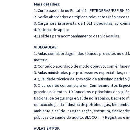
Mais detalhes:
1. Curso baseado no Edital nº 1 - PETROBRAS/PSP RH 2
2. Serão abordados os tópicos relevantes (não necessa
3. Carga horária prevista: de 1.021 videoaulas, aproxi
4. Material de apoio:
4.1) slides para acompanhamento das videoaulas.
VIDEOAULAS:
1. Aulas com abordagem dos tópicos previstos no edita
matéria.
2. Conteúdo abordado de modo objetivo, com ênfase n
3. Aulas ministradas por professores especialistas, co
4. Qualidade técnica de gravação de altíssimo padrão (
5. O curso
não
contemplará em
Conhecimentos Especí
grandes acidentes. 10 Conceitos e princípios da vigilânc
Nacional de Segurança e Saúde no Trabalho, Decreto nº
de toxicologia da indústria de petróleo, gás, biocomb
ambiente e saúde. 7 Organização, estrutura, finalidades
públicas de saúde do adulto. BLOCO III: 7 Registros e 
AULAS EM PDF: