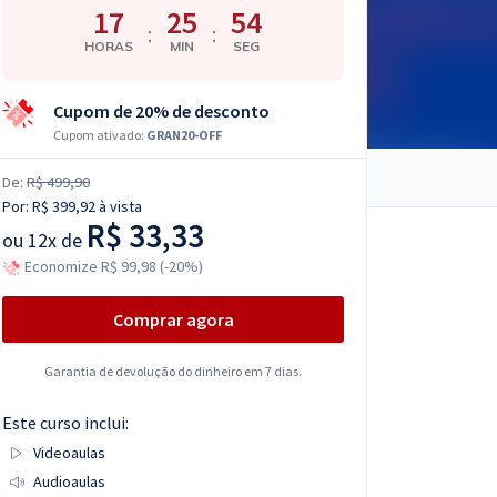
17
25
53
:
:
HORAS
MIN
SEG
Cupom de 20% de desconto
Cupom ativado:
GRAN20-OFF
De:
R$ 499,90
Por:
R$ 399,92
à vista
R$ 33,33
ou
12x de
Economize R$ 99,98 (-20%)
Comprar agora
Garantia de devolução do dinheiro em 7 dias.
Este curso inclui:
Videoaulas
Audioaulas