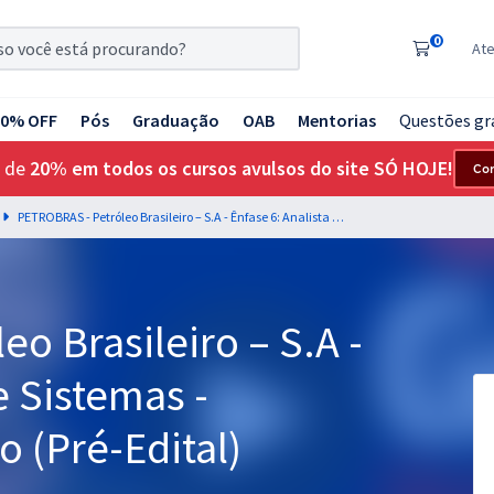
0
At
20% OFF
Pós
Graduação
OAB
Mentorias
Questões gr
 de
20% em todos os cursos avulsos do site SÓ HOJE!
Co
PETROBRAS - Petróleo Brasileiro – S.A - Ênfase 6: Analista de Sistemas - Processo de Negócio (Pré-Edital)
o Brasileiro – S.A -
e Sistemas -
 (Pré-Edital)