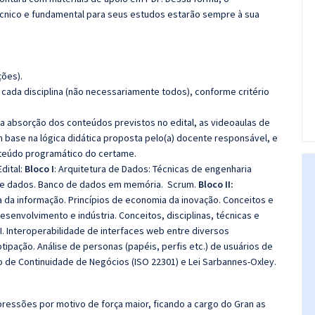
cnico e fundamental para seus estudos estarão sempre à sua
ções).
cada disciplina (não necessariamente todos), conforme critério
 a absorção dos conteúdos previstos no edital, as videoaulas de
 base na lógica didática proposta pelo(a) docente responsável, e
teúdo programático do certame.
dital:
Bloco I
: Arquitetura de Dados:
Técnicas de engenharia
 de dados. Banco de dados em memória.
Scrum
.
Bloco II:
da informação. Princípios de economia da inovação. Conceitos e
esenvolvimento e indústria. Conceitos, disciplinas, técnicas e
.
Interoperabilidade de interfaces web entre diversos
ipação. Análise de personas (papéis, perfis etc.) de usuários de
 de Continuidade de Negócios (ISO 22301)
e
Lei Sarbannes-Oxley.
ressões por motivo de força maior, ficando a cargo do Gran as