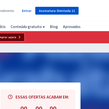
Assinatura
Ilimitada
11
endimento
Entrar
átis
Conteúdo gratuito
Blog
Aprovados
mprar agora
ESSAS OFERTAS ACABAM EM:
00
00
00