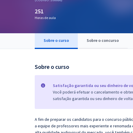
Pós
251
Graduação
Horas de aula
OAB
Sobre o curso
Sobre o concurso
Mentorias
Questões grátis
Sobre o curso
Conteúdo gratuito
Blog
Satisfação garantida ou seu dinheiro de vo
Você poderá efetuar o cancelamento e obter 
Aprovados
satisfação garantida ou seu dinheiro de volta
Atendimento
A fim de preparar os candidatos para o concurso públi
a equipe de professores mais experiente e renomada e
alta qualidade audiovisual do mercado, você também c