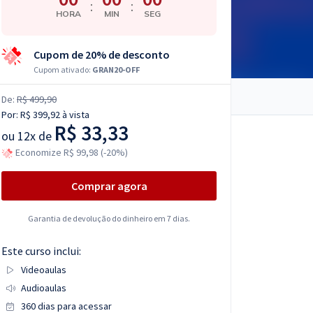
:
:
HORA
MIN
SEG
Cupom de 20% de desconto
Cupom ativado:
GRAN20-OFF
De:
R$ 499,90
Por:
R$ 399,92
à vista
R$ 33,33
ou
12x de
Economize R$ 99,98 (-20%)
Comprar agora
Garantia de devolução do dinheiro em 7 dias.
Este curso inclui:
Videoaulas
Audioaulas
360 dias para acessar