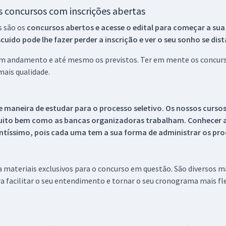
os concursos com inscrições abertas
s são os
concursos abertos e acesse o edital para começar a sua
ido pode lhe fazer perder a inscrição e ver o seu sonho se dis
 em andamento e até mesmo os previstos. Ter em mente os concurso
ais qualidade.
 maneira de estudar para o processo seletivo. Os nossos curso
uito bem como as bancas organizadoras trabalham. Conhecer a
tíssimo, pois cada uma tem a sua forma de administrar os proc
 a materiais exclusivos para o concurso em questão. São diversos 
a facilitar o seu entendimento e tornar o seu cronograma mais fle