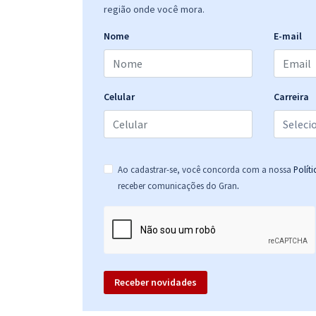
Comercial
região onde você mora.
Nome
E-mail
Correios - Empresa Brasileira de Correios e
Telégrafos - Nível Médio: Agente de Correios -
Carteiro
Celular
Carreira
Ao cadastrar-se, você concorda com a nossa
Polít
.
receber comunicações do Gran
Receber novidades