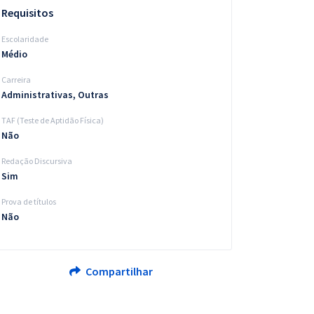
Requisitos
Escolaridade
Médio
Carreira
Administrativas, Outras
TAF (Teste de Aptidão Física)
Não
Redação Discursiva
Sim
Prova de títulos
Não
Compartilhar