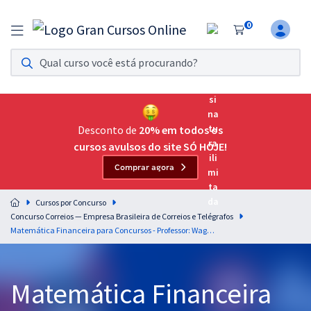
0
Assinatura Ilimitada 11
Acesso a todos os cursos. Teste grátis por 7 dias!
Assinatura OAB Até Passar
Acesso ilimitado a toda preparação para o Exame da
Desconto de
20% em todos os
Ordem, até você passar!
cursos avulsos do site SÓ HOJE!
Comprar agora
Residências Multiprofissionais
Preparação completa e intensiva para as principais
Cursos por Concurso
residências em saúde do Brasil
Concurso Correios — Empresa Brasileira de Correios e Telégrafos
Matemática Financeira para Concursos - Professor: Wagner Ribeiro
Concursos
Assinatura Ilimitada
Matemática Financeira
Cursos 20% OFF