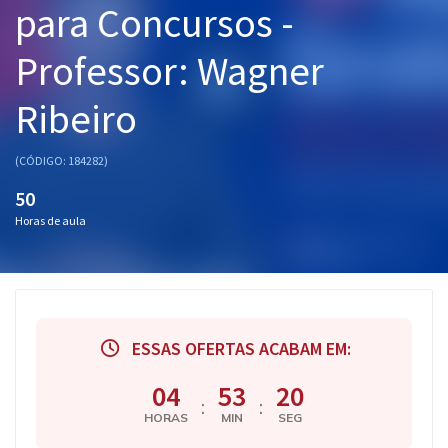
para Concursos -
Pós
Professor: Wagner
Graduação
Ribeiro
OAB
Mentorias
(CÓDIGO: 184282)
50
Questões grátis
Horas de aula
Conteúdo gratuito
Blog
Aprovados
ESSAS OFERTAS ACABAM EM:
Atendimento
04
53
19
:
:
HORAS
MIN
SEG