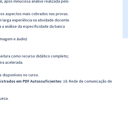
l, após minuciosa análise realizada pelo
os aspectos mais cobrados nas provas.
m larga experiência na atividade docente.
ra a análise da especificidade da banca
(imagem e áudio)
leitura como recurso didático completo;
ira acelerada.
s disponíveis no curso.
istrados em PDF Autossuficientes:
16. Rede de comunicação de
uesa.