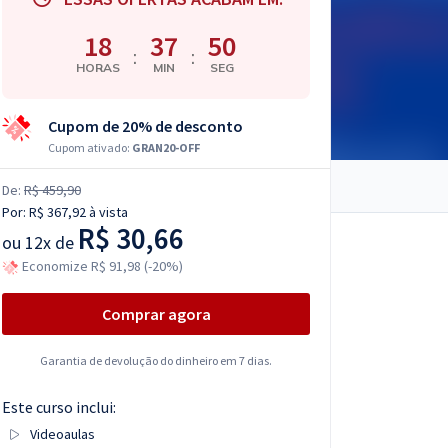
18
37
49
:
:
HORAS
MIN
SEG
Cupom de 20% de desconto
Cupom ativado:
GRAN20-OFF
De:
R$ 459,90
Por:
R$ 367,92
à vista
R$ 30,66
ou
12x de
Economize R$ 91,98 (-20%)
Comprar agora
Garantia de devolução do dinheiro em 7 dias.
Este curso inclui:
Videoaulas