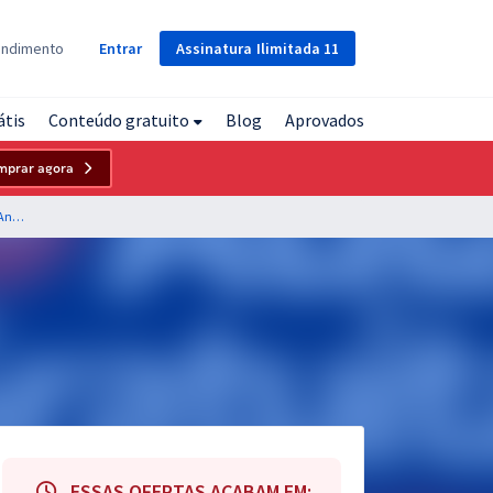
Assinatura
Ilimitada
11
endimento
Entrar
átis
Conteúdo gratuito
Blog
Aprovados
mprar agora
Correios - Empresa Brasileira de Correios e Telégrafos - Analista de Correios - Engenheiro: Engenharia Eletrônica
ESSAS OFERTAS ACABAM EM: