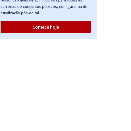
bolso. São mais de 25 mil cursos para todas as
carreiras de concursos públicos, com garantia de
atualização pós-edital.
Comece hoje