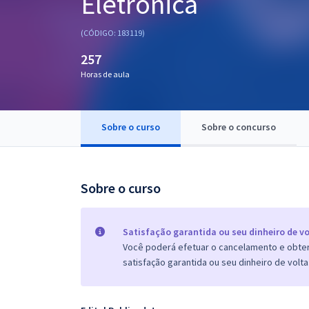
Eletrônica
Pós
(CÓDIGO: 183119)
Graduação
257
Horas de aula
OAB
Mentorias
Sobre o curso
Sobre o concurso
Questões grátis
Conteúdo gratuito
Sobre o curso
Blog
Aprovados
Satisfação garantida ou seu dinheiro de vo
Você poderá efetuar o cancelamento e obter 
satisfação garantida ou seu dinheiro de volta
Atendimento