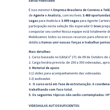
Edital Publicado!
É isso mesmo! A
Empresa Brasileira de Correios e Tel
de
Agente
e
Analista
, com incríveis
3.468 oportunida
vagas
para Analista e
3.099 vagas
para Agente Carteiro
participação nesta seleção tão esperada! O
Gran
prepa
conquistar seu sonho! Nossa equipe está totalmente de
Mobilizamos todos os nossos recursos para oferecer 
didática.
Vamos unir nossas forças e trabalhar junto
Mais detalhes:
1. Curso baseado no Edital nº 271 de 09 de Outubro de 
2. Carga horária prevista: de 250 a 350 videoaulas, ap
3. Material de apoio
:
3.1) slides para acompanhamento das videoaulas.
3.2) audioaulas
4.
O curso está em fase de estruturação. A coorden
trabalhando com foco total.
5. Os seguintes tópicos não serão contemplados:
MP
VIDEOAULAS AUTOSSUFICIENTES: