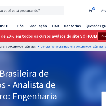
0
At
20% OFF
Pós
Graduação
OAB
Mentorias
Questões gr
 de
20% em todos os cursos avulsos do site SÓ HOJE!
Co
leira de Correios e Telégrafos
Brasileira de
s - Analista de
ro: Engenharia